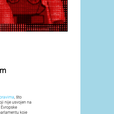
im
 pravima
, što
ji nije usvojen na
u Evropske
parlamentu koje