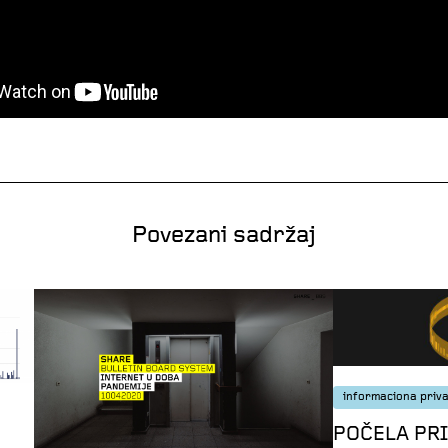
Povezani sadržaj
informaciona priv
POČELA PR