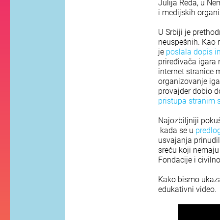
Julija Reda, u Nem
i medijskih organ
U Srbiji je pretho
neuspešnih. Kao m
je
poslala dopis i
priređivača igara 
internet stranice
organizovanje igar
provajder dobio d
pristupa stranim 
Najozbiljniji pok
kada se u
predlo
usvajanja prinudil
sreću koji nemaju
Fondacije i civil
Kako bismo ukazal
edukativni video.