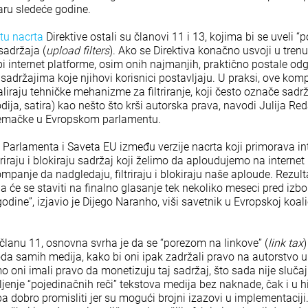
aru sledeće godine.
tu nacrta
Direktive ostali su članovi 11 i 13, kojima bi se uveli “p
 sadržaja (
upload filters
). Ako se Direktiva konačno usvoji u tren
i internet platforme, osim onih najmanjih, praktično postale od
sadržajima koje njihovi korisnici postavljaju. U praksi, ove komp
liraju tehničke mehanizme za filtriranje, koji često označe sadrža
ja, satira) kao nešto što krši autorska prava, navodi Julija Red
 Nemačke u Evropskom parlamentu.
 Parlamenta i Saveta EU između verzije nacrta koji primorava i
triraju i blokiraju sadržaj koji želimo da aploudujemo na internet i
ompanje da nadgledaju, filtriraju i blokiraju naše aploude. Rezulta
 će se staviti na finalno glasanje tek nekoliko meseci pred izbo
dine”, izjavio je Dijego Naranho, viši savetnik u Evropskoj koalic
lanu 11, osnovna svrha je da se “porezom na linkove” (
link tax
da samih medija, kako bi oni ipak zadržali pravo na autorstvo u 
 oni imali pravo da monetizuju taj sadržaj, što sada nije slučaj
jenje “pojedinačnih reči” tekstova medija bez naknade, čak i u h
ba dobro promisliti jer su mogući brojni izazovi u implementacij