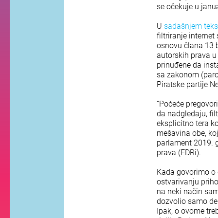
se očekuje u janu
U
sadašnjem teks
filtriranje internet
osnovu člana 13 b
autorskih prava u 
prinuđene da insta
sa zakonom (parodi
Piratske partije
“Počeće pregovori
da nadgledaju, fil
eksplicitno tera k
mešavina obe, koja
parlament 2019. go
prava (EDRi).
Kada govorimo o č
ostvarivanju priho
na neki način samo
dozvolio samo del
Ipak, o ovome tre