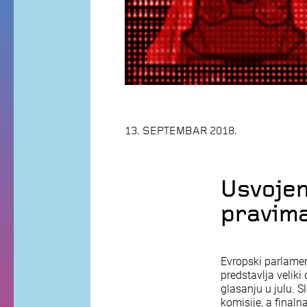
13. SEPTEMBAR 2018.
Usvojen
pravima
Evropski parlame
predstavlja velik
glasanju u julu. 
komisije, a final