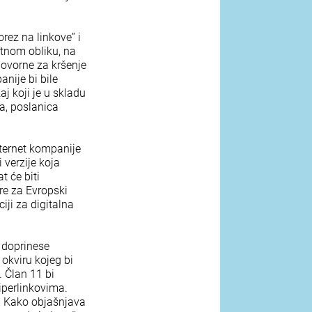
orez na linkove” i
utnom obliku, na
govorne za kršenje
anije bi bile
j koji je u skladu
a, poslanica
nternet kompanije
 verzije koja
t će biti
re za Evropski
iji za digitalna
) doprinese
okviru kojeg bi
. Član 11 bi
iperlinkovima.
i. Kako objašnjava