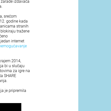
će zarade izdavača
a.
ta, srećom
012. godine kada
tranicama stranih
blokiraju tražene
šćeno
 jedan internet
onemogućavanje
 krajem 2014,
a bi u slučaju
jtovima za igre na
esta SHARE
anja.
a je pripremila