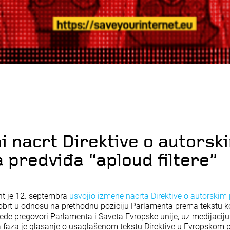
i nacrt Direktive o autorsk
 predviđa “aploud filtere”
nt je 12. septembra
usvojio izmene nacrta Direktive o autorskim
i obrt u odnosu na prethodnu poziciju Parlamenta prema tekstu ko
Slede pregovori Parlamenta i Saveta Evropske unije, uz medijacij
na faza je glasanje o usaglašenom tekstu Direktive u Evropskom 