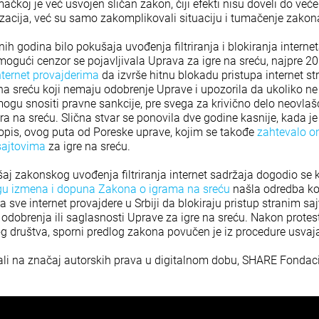
ačkoj je već usvojen sličan zakon, čiji efekti nisu doveli do ve
izacija, već su samo zakomplikovali situaciju i tumačenje zakon
dnih godina bilo pokušaja uvođenja filtriranja i blokiranja interne
ogući cenzor se pojavljivala Uprava za igre na sreću, najpre 2
nternet provajderima
da izvrše hitnu blokadu pristupa internet s
na sreću koji nemaju odobrenje Uprave i upozorila da ukoliko ne 
 mogu snositi pravne sankcije, pre svega za krivično delo neovla
a na sreću. Slična stvar se ponovila dve godine kasnije, kada je
opis, ovog puta od Poreske uprave, kojim se takođe
zahtevalo 
sajtovima
za igre na sreću.
ušaj zakonskog uvođenja filtriranja internet sadržaja dogodio se
gu izmena i dopuna Zakona o igrama na sreću
našla odredba koj
a sve internet provajdere u Srbiji da blokiraju pristup stranim sa
 odobrenja ili saglasnosti Uprave za igre na sreću. Nakon prot
nog društva, sporni predlog zakona povučen je iz procedure usvaj
i na značaj autorskih prava u digitalnom dobu, SHARE Fondacij