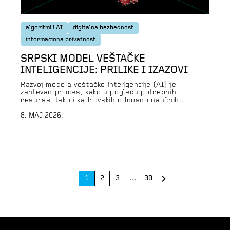
algoritmi i AI
digitalna bezbednost
informaciona privatnost
SRPSKI MODEL VEŠTAČKE
INTELIGENCIJE: PRILIKE I IZAZOVI
Razvoj modela veštačke inteligencije (AI) je
zahtevan proces, kako u pogledu potrebnih
resursa, tako i kadrovskih odnosno naučnih
kapaciteta. Srbija se odlučila za razvoj modela na
„maternjem“ jeziku, što je u eri dominacije globalnih
8. MAJ 2026.
igrača kao što su Anthropic, OpenAI ili Google
zaista ambiciozan korak. O planovima, rizicima i
primeni srpskog AI modela smo razgovarali […]
>
1
2
3
…
30