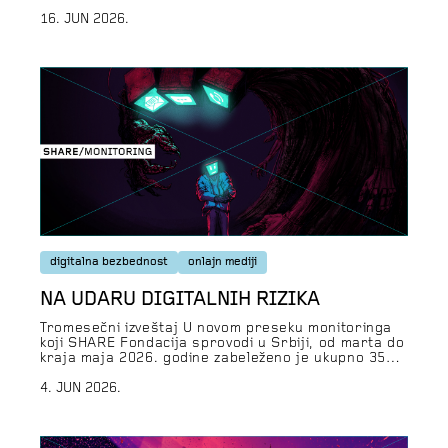
entuzijastima sa Zapadnog Balkana i iz Jugoistočne
Evrope koji su zainteresovani za pitanja digitalnih
16. JUN 2026.
prava i željni da saznaju više o najnovijim
trendovima u ovoj oblasti. Tokom škole, istražićemo
rastući […]
digitalna bezbednost
onlajn mediji
NA UDARU DIGITALNIH RIZIKA
Tromesečni izveštaj U novom preseku monitoringa
koji SHARE Fondacija sprovodi u Srbiji, od marta do
kraja maja 2026. godine zabeleženo je ukupno 35
povreda ljudskih prava u digitalnom okruženju.
Kategorija prevara, pretnji i manipulacija ponovo je
4. JUN 2026.
bila najbrojnija sa 22 slučaja. U ostale dve
kategorije povreda je bilo znatno manje – 7 sajber
incidenta i […]