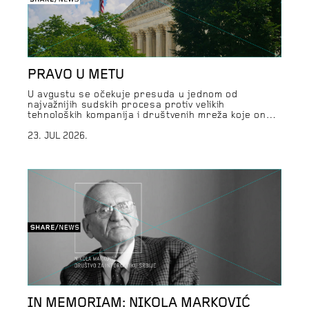
PRAVO U METU
U avgustu se očekuje presuda u jednom od
najvažnijih sudskih procesa protiv velikih
tehnoloških kompanija i društvenih mreža koje one
kontrolišu. Naime, 33 američke savezne države
podnele su zajedničku tužbu protiv kompanije Meta
23. JUL 2026.
zbog zloupotrebe najmlađih korisnika Instagrama i
Fejsbuka, uključujući prikupljanje ličnih podataka
bez roditeljskog pristanka. Četiri države –
Kalifornija, Nju Džerzi, Kolorado i […]
IN MEMORIAM: NIKOLA MARKOVIĆ