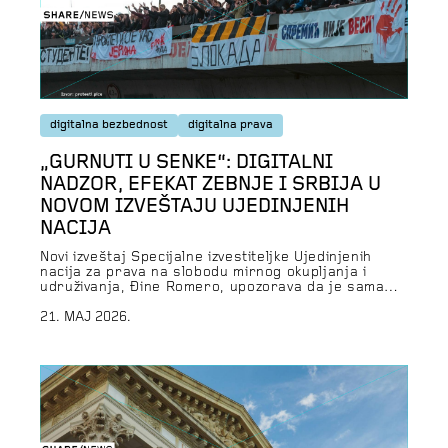
digitalna bezbednost
digitalna prava
„GURNUTI U SENKE“: DIGITALNI
NADZOR, EFEKAT ZEBNJE I SRBIJA U
NOVOM IZVEŠTAJU UJEDINJENIH
NACIJA
Novi izveštaj Specijalne izvestiteljke Ujedinjenih
nacija za prava na slobodu mirnog okupljanja i
udruživanja, Đine Romero, upozorava da je sama
svest o mogućem nadzoru dovoljna da promeni
ponašanje ljudi tako da oni manje javno govore,
21. MAJ 2026.
manje se organizuju i ređe učestvuju u javnom
životu. Globalna studija „Pushed into the Shadows“
iz aprila 2026. godine zasnovana […]