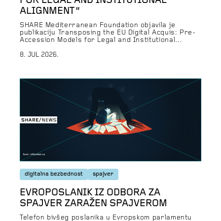
FOR LEGAL AND INSTITUTIONAL
ALIGNMENT“
SHARE Mediterranean Foundation objavila je
publikaciju Transposing the EU Digital Acquis: Pre-
Accession Models for Legal and Institutional
Alignment, koja analizira modele pravnog i
institucionalnog usklađivanja zemalja kandidata sa
8. JUL 2026.
EU digitalnim acquis-em. Publikacija razmatra
različite pristupe pripremi država kandidata za
primenu ključnih propisa Evropske unije u oblasti
digitalnih politika, uključujući Digital Services Act
(DSA), Digital Markets […]
digitalna bezbednost
spajver
EVROPOSLANIK IZ ODBORA ZA
SPAJVER ZARAŽEN SPAJVEROM
Telefon bivšeg poslanika u Evropskom parlamentu