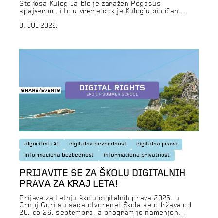
Steliosa Kuloglua bio je zaražen Pegasus
spajverom, i to u vreme dok je Kuloglu bio član
parlamentarnog odbora za istragu upotrebe
spajvera, nalazi su Citizen Laba, istraživačke
3. JUL 2026.
laboratorije sa Univerziteta u Torontu. Forenzička
analiza Citizen Laba je sa visokim nivoom
pouzdanosti potvrdila da je Kulogluov iPhone bio
zaražen Pegasusom […]
algoritmi i AI
digitalna bezbednost
digitalna prava
informaciona bezbednost
informaciona privatnost
PRIJAVITE SE ZA ŠKOLU DIGITALNIH
PRAVA ZA KRAJ LETA!
Prijave za Letnju školu digitalnih prava 2026. u
Crnoj Gori su sada otvorene! Škola se održava od
20. do 26. septembra, a program je namenjen