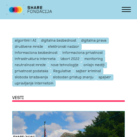
algoritmi i AI
digitalna bezbednost
digitalna prava
društvene mreže
elektronski nadzor
informaciona bezbednost
informaciona privatnost
infrastruktura interneta
izbori 2022
monitoring
neutralnost mreže
nove tehnologije
onlajn mediji
privatnost podataka
Regulative
sajber kriminal
sloboda izražavanja
slobodan pristup znanju
spajver
upravljanje internetom
VESTI