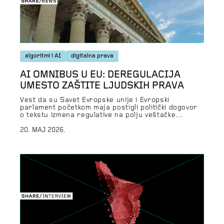
algoritmi i AI
digitalna prava
AI OMNIBUS U EU: DEREGULACIJA
UMESTO ZAŠTITE LJUDSKIH PRAVA
Vest da su Savet Evropske unije i Evropski
parlament početkom maja postigli politički dogovor
o tekstu izmena regulative na polju veštačke
inteligencije, donela je makar privremeno olakšanje
tehnološkoj industriji. Evropska agenda
20. MAJ 2026.
„simplifikacije“ propisa koji uređuju digitalno
društvo i tehnologiju obuhvata i tzv. AI Omnibus koji
će u značajnoj meri izmeniti Aktu o veštačkoj
inteligenciji (AI […]