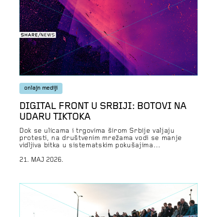
onlajn mediji
DIGITAL FRONT U SRBIJI: BOTOVI NA
UDARU TIKTOKA
Dok se ulicama i trgovima širom Srbije valjaju
protesti, na društvenim mrežama vodi se manje
vidljiva bitka u sistematskim pokušajima
uspostavljanja kontrole nad onim šta će građani
Srbije videti, čuti i u šta će poverovati. O ishodima
21. MAJ 2026.
tih operacija ponekad saznamo nešto više iz
kvartalnih izveštaja korporacija. Tako je nedavno
objavljeno da je u januaru […]