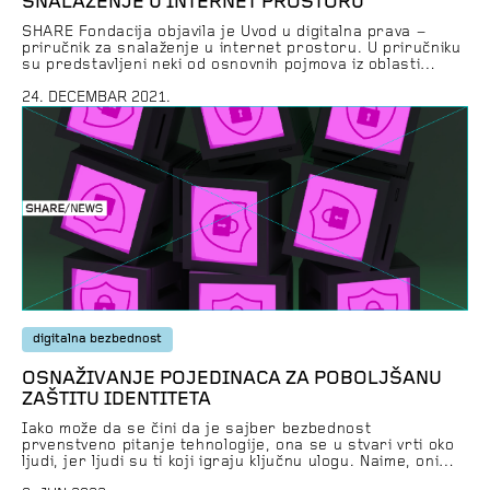
SNALAŽENJE U INTERNET PROSTORU
SHARE Fondacija objavila je Uvod u digitalna prava –
priručnik za snalaženje u internet prostoru. U priručniku
su predstavljeni neki od osnovnih pojmova iz oblasti
ljudskih prava u digitalnom okruženju, ilustrovani
praktičnim primerima iz regiona Zapadnog
24. DECEMBAR 2021.
Balkana. Publikacija je takođe dostupna
na albanskom, makedonskom i engleskom jeziku. Iako su
internet tehnologije otvorile mnoge nove i zanimljive
načine za izražavanje ideja, razmenu informacija,
udruživanje, […]
digitalna bezbednost
OSNAŽIVANJE POJEDINACA ZA POBOLJŠANU
ZAŠTITU IDENTITETA
Iako može da se čini da je sajber bezbednost
prvenstveno pitanje tehnologije, ona se u stvari vrti oko
ljudi, jer ljudi su ti koji igraju ključnu ulogu. Naime, oni
mogu nenamerno da kompromituju osetljive informacije i