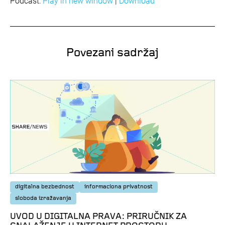
Podcast:
Play in new window
|
Download
Povezani sadržaj
digitalna bezbednost
informaciona privatnost
sloboda izražavanja
UVOD U DIGITALNA PRAVA: PRIRUČNIK ZA