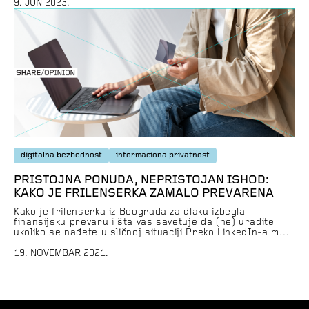
sisteme kroz taktičke greške ili greške socijalnog
9. JUN 2023.
inženjeringa, što naglašava potrebu da se pojedinci
osnaže odgovarajućim tehnologijama i obukama […]
digitalna bezbednost
informaciona privatnost
PRISTOJNA PONUDA, NEPRISTOJAN ISHOD:
KAKO JE FRILENSERKA ZAMALO PREVARENA
Kako je frilenserka iz Beograda za dlaku izbegla
finansijsku prevaru i šta vas savetuje da (ne) uradite
ukoliko se nađete u sličnoj situaciji Preko LinkedIn-a me
je kontaktirao headhunter. Bila je subota prepodne.
Retko odlazim na LinkedIn, ali se dešavalo da vidim
19. NOVEMBAR 2021.
poruke tek posle par meseci pa sam odlučila da proverim
da li ponuda za […]