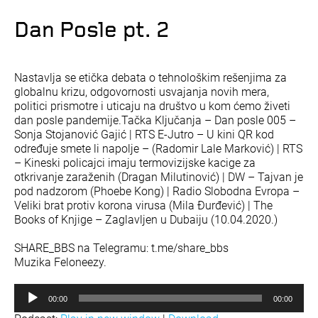
Dan Posle pt. 2
Nastavlja se etička debata o tehnološkim rešenjima za
globalnu krizu, odgovornosti usvajanja novih mera,
politici prismotre i uticaju na društvo u kom ćemo živeti
dan posle pandemije.Tačka Ključanja – Dan posle 005 –
Sonja Stojanović Gajić | RTS E-Jutro – U kini QR kod
određuje smete li napolje – (Radomir Lale Marković) | RTS
– Kineski policajci imaju termovizijske kacige za
otkrivanje zaraženih (Dragan Milutinović) | DW – Tajvan je
pod nadzorom (Phoebe Kong) | Radio Slobodna Evropa –
Veliki brat protiv korona virusa (Mila Đurđević) | The
Books of Knjige – Zaglavljen u Dubaiju (10.04.2020.)
SHARE_BBS na Telegramu: t.me/share_bbs
Muzika Feloneezy.
Прегледач
00:00
00:00
звучних
записа