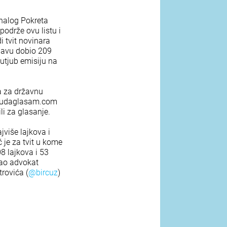
 nalog Pokreta
održe ovu listu i
i tvit novinara
bjavu dobio 209
Jutjub emisiju na
a za državnu
udaglasam.com
li za glasanje.
jviše lajkova i
 je za tvit u kome
08 lajkova i 53
dao advokat
rovića (
@bircuz
)