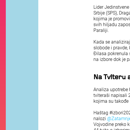
Lider Jedinstvene 
Srbije (SPS), Drag
kojima je promovis
svih hiljadu zapos
Paraliji.
Kada se analiziraj
slobode i pravde, 
Đilasa pokrenula 
na izbore dok je p
Na Tviteru a
Analiza upotrebe
tviteraši napisali
kojima su takođe 
Haštag #izbori2020
nalozi
@Zatamnj
Vojvodine preko k