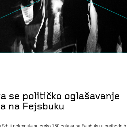
a se političko oglašavanje
a na Fejsbuku
 u Srbiji pokrenule su preko 150 oglasa na Fejsbuku u prethodni