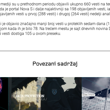
 mediji su u prethodnom periodu objavili ukupno 660 vesti na t
a je portal Nova S i dalje najaktivniji sa 198 objavljenih vesti, i
avljenih vesti u prvoj (288 vesti) i drugoj (264 vesti) nedelji anal
oji je objavio značajno manji broj vesti u proteklih sedam dana (
om kada ih je bilo 78. Na trećem mestu je sajt dnevnih novina D
5 vesti dostiga 105 u ovom preseku.
Povezani sadržaj