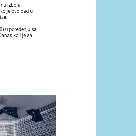
emu izbora.
ako je ovo pad u
ize.
18) u poređenju sa
anas koji je sa