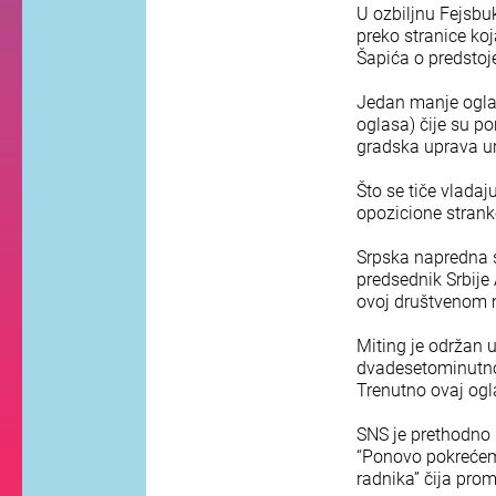
U ozbiljnu Fejsbu
preko stranice ko
Šapića o predstoj
Jedan manje oglas
oglasa) čije su p
gradska uprava u
Što se tiče vlada
opozicione strank
Srpska napredna s
predsednik Srbije
ovoj društvenom 
Miting je održan 
dvadesetominutnog
Trenutno ovaj ogla
SNS je prethodno 
“Ponovo pokrećemo
radnika” čija promo