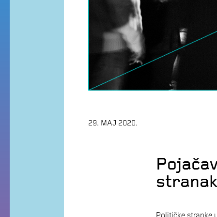
29. MAJ 2020.
Pojačav
stranak
Političke stranke