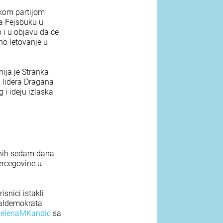
ičkom partijom
na Fejsbuku u
 i u objavu da će
no letovanje u
nija je Stranka
g lidera Dragana
 i ideju izlaska
dnih sedam dana
Hercegovine u
isnici istakli
ijaldemokrata
elenaMKandic
sa