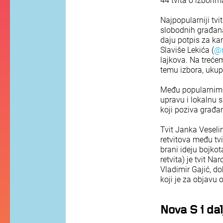
44 tvita o izborim
Najpopularniji tv
slobodnih građan
daju potpis za kan
Slaviše Lekića (
@m
lajkova. Na treće
temu izbora, ukup
Među popularnim o
upravu i lokalnu
koji poziva građan
Tvit Janka Veseli
retvitova među tvi
brani ideju bojkot
retvita) je tvit Na
Vladimir Gajić, d
koji je za objavu 
Nova S i da