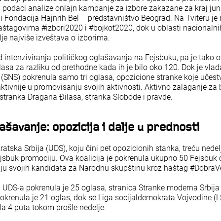
 podaci analize onlajn kampanje za izbore zakazane za kraj ju
 Fondacija Hajnrih Bel – predstavništvo Beograd. Na Tviteru je
aštagovima #izbori2020 i #bojkot2020, dok u oblasti nacionalni
lje najviše izveštava o izborima.
d intenziviranja političkog oglašavanja na Fejsbuku, pa je tako o
asa za razliku od prethodne kada ih je bilo oko 120. Dok je vla
(SNS) pokrenula samo tri oglasa, opozicione stranke koje učest
ktivnije u promovisanju svojih aktivnosti. Aktivno zalaganje za 
stranka Dragana Đilasa, stranka Slobode i pravde.
ašavanje: opozicija i dalje u prednosti
atska Srbija (UDS), koju čini pet opozicionih stanka, treću nede
ejsbuk promociju. Ova koalicija je pokrenula ukupno 50 Fejsbuk 
ju svojih kandidata za Narodnu skupštinu kroz haštag #DobraV
 UDS-a pokrenula je 25 oglasa, stranica Stranke moderna Srbij
 pokrenula je 21 oglas, dok se Liga socijaldemokrata Vojvodine (
la 4 puta tokom prošle nedelje.