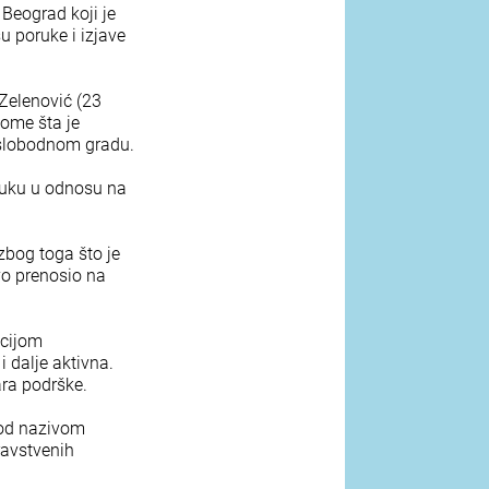
Beograd koji je
 poruke i izjave
 Zelenović (23
tome šta je
 slobodnom gradu.
buku u odnosu na
zbog toga što je
vo prenosio na
ocijom
 dalje aktivna.
ara podrške.
pod nazivom
ravstvenih