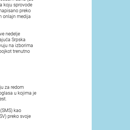
na koju sprovode
 napisano preko
h onlajn medija
ve nedelje
dajuća Srpska
vuju na izborima
bojkot trenutno
lju za redom
oglasa u kojima je
est.
a (SMS) kao
LSV) preko svoje