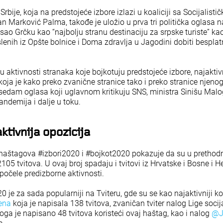
Srbije, koja na predstojeće izbore izlazi u koaliciji sa Socijalist
an Marković Palma, takođe je uložio u prva tri politička oglasa 
ao Grčku kao “najbolju stranu destinaciju za srpske turiste” kao
lenih iz Opšte bolnice i Doma zdravlja u Jagodini dobiti besplat
u aktivnosti stranaka koje bojkotuju predstojeće izbore, najaktiv
koja je kako preko zvanične stranice tako i preko stranice njeno
sedam oglasa koji uglavnom kritikuju SNS, ministra Sinišu Malog
andemija i dalje u toku.
ktivnija opozicija
 haštagova #izbori2020 i #bojkot2020 pokazuje da su u pretho
 2105 tvitova. U ovaj broj spadaju i tvitovi iz Hrvatske i Bosne i 
počele predizborne aktivnosti.
 je za sada popularniji na Tviteru, gde su se kao najaktivniji kor
ena
koja je napisala 138 tvitova, zvaničan tviter nalog Lige soc
oga je napisano 48 tvitova koristeći ovaj haštag, kao i nalog
@J