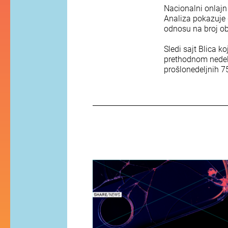
Nacionalni onlajn
Analiza pokazuje d
odnosu na broj obj
Sledi sajt Blica k
prethodnom nedelj
prošlonedeljnih 7