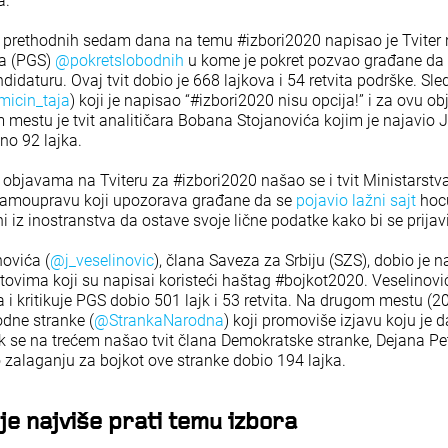
a.
it prethodnih sedam dana na temu #izbori2020 napisao je Tviter
a (PGS)
@pokretslobodnih
u kome je pokret pozvao građane da p
didaturu. Ovaj tvit dobio je 668 lajkova i 54 retvita podrške. Sled
icin_taja
) koji je napisao “#izbori2020 nisu opcija!” i za ovu o
m mestu je tvit analitičara Bobana Stojanovića kojim je najavio 
no 92 lajka.
bjavama na Tviteru za #izbori2020 našao se i tvit Ministarstv
 samoupravu koji upozorava građane da se
pojavio lažni sajt
hoc
i iz inostranstva da ostave svoje lične podatke kako bi se prijavi
novića (
@j_veselinovic
), člana Saveza za Srbiju (SZS), dobio je na
tovima koji su napisai koristeći haštag #bojkot2020. Veselinović
a i kritikuje PGS dobio 501 lajk i 53 retvita. Na drugom mestu (2
rodne stranke (
@StrankaNarodna
) koji promoviše izjavu koju je 
ok se na trećem našao tvit člana Demokratske stranke, Dejana Pet
o zalaganju za bojkot ove stranke dobio 194 lajka.
lje najviše prati temu izbora