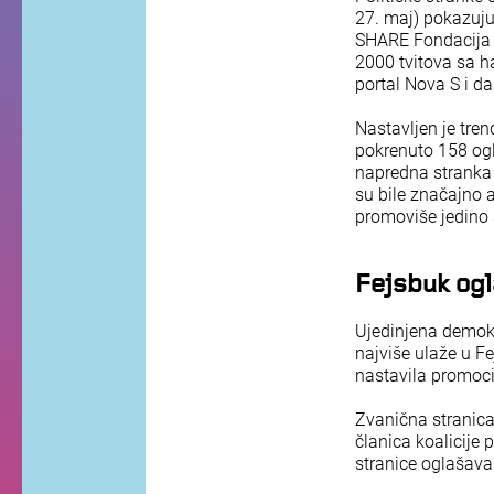
27. maj) pokazuju
SHARE Fondacija i
2000 tvitova sa h
portal Nova S i da
Nastavljen je tren
pokrenuto 158 ogl
napredna stranka 
su bile značajno a
promoviše jedino 
Fejsbuk ogl
Ujedinjena demokr
najviše ulaže u F
nastavila promoci
Zvanična stranica
članica koalicije
stranice oglašava