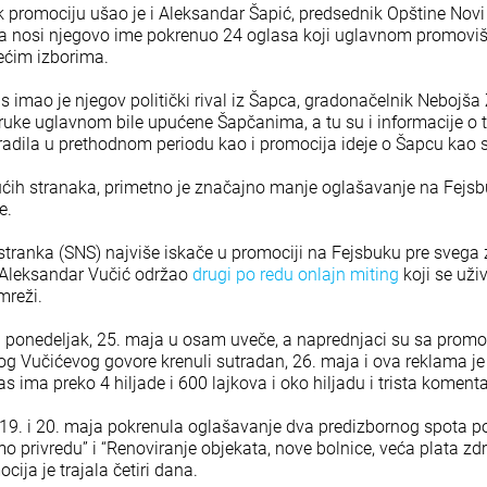
k promociju ušao je i Aleksandar Šapić, predsednik Opštine Novi 
ja nosi njegovo ime pokrenuo 24 oglasa koji uglavnom promovišu
ećim izborima.
 imao je njegov politički rival iz Šapca, gradonačelnik Nebojša
oruke uglavnom bile upućene Šapčanima, a tu su i informacije o 
radila u prethodnom periodu kao i promocija ideje o Šapcu kao
jućih stranaka, primetno je značajno manje oglašavanje na Fejs
e.
tranka (SNS) najviše iskače u promociji na Fejsbuku pre svega 
 Aleksandar Vučić održao
drugi po redu onlajn miting
koji se uži
mreži.
u ponedeljak, 25. maja u osam uveče, a naprednjaci su sa prom
 Vučićevog govore krenuli sutradan, 26. maja i ova reklama je i
s ima preko 4 hiljade i 600 lajkova i oko hiljadu i trista koment
19. i 20. maja pokrenula oglašavanje dva predizbornog spota 
 privredu” i “Renoviranje objekata, nove bolnice, veća plata zd
cija je trajala četiri dana.