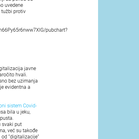
tno uvedene
 tužbi protiv
66Py65r6nww7XlG/pubchart?
italizacija javne
ročito hvali.
osno bez uzimanja
je evidentna a
oni sistem Covid-
sa bila u jeku,
opusta.
u svaki put
ma, već su takođe
d “digitalizacije”