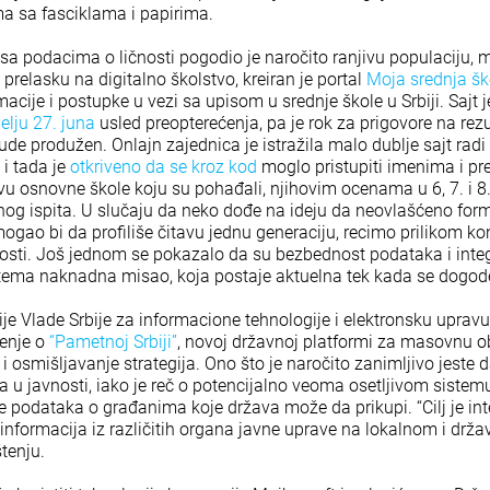
ima sa fasciklama i papirima.
 sa podacima o ličnosti pogodio je naročito ranjivu populaciju, 
prelasku na digitalno školstvo, kreiran je portal
Moja srednja šk
macije i postupke u vezi sa upisom u srednje škole u Srbiji. Sajt 
lju 27. juna
usled preopterećenja, pa je rok za prigovore na rez
ude produžen. Onlajn zajednica je istražila malo dublje sajt ra
 i tada je
otkriveno da se kroz kod
moglo pristupiti imenima i p
vu osnovne škole koju su pohađali, njihovim ocenama u 6, 7. i 8.
nog ispita. U slučaju da neko dođe na ideju da neovlašćeno for
gao bi da profiliše čitavu jednu generaciju, recimo prilikom ko
sti. Još jednom se pokazalo da su bezbednost podataka i integ
tema naknadna misao, koja postaje aktuelna tek kada se dogode
ije Vlade Srbije za informacione tehnologije i elektronsku uprav
tenje o
“Pametnoj Srbiji”
, novoj državnoj platformi za masovnu 
 osmišljavanje strategija. Ono što je naročito zanimljivo jeste d
a u javnosti, iako je reč o potencijalno veoma osetljivom sistem
e podataka o građanima koje država može da prikupi. “Cilj je int
 informacija iz različitih organa javne uprave na lokalnom i drž
štenju.