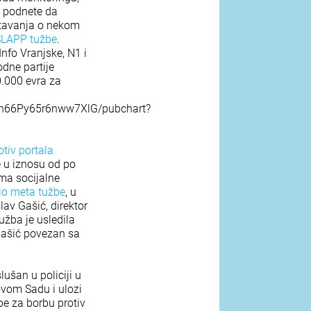
i podnete da
eštavanja o nekom
SLAPP tužbe
.
Info Vranjske, N1 i
odne partije
0.000 evra za
66Py65r6nww7XlG/pubchart?
otiv portala
e u iznosu od po
ma socijalne
bio meta tužbe
, u
lav Gašić, direktor
užba je usledila
Gašić povezan sa
slušan u policiji u
ovom Sadu i ulozi
be za borbu protiv