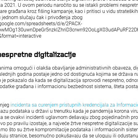
una 2021. U ovom periodu naročito su se istakli problemi nespre
evare građana kroz fišing kampanje, kao i pritisci u vidu strateških
 u jednom slučaju čak i privođenja zbog
cs.google.com/spreadsheets/d/e/2PACX-
pwMOg130uwnDpeGr5nzklZhriD3crwn92OoLgX03udAPuRF22Dh
format=interactive
espretne digitalizacije
đanima omogući i olakša obavljanje administrativnih obaveza, dig
oslednjih godina postaje jedno od dostignuća kojima se država na
 je pokazalo da kada se digitalizacija sprovodi nespretno, odn
 podatke građana i informacionu bezbednost sistema, šteta posta
šnjeg
incidenta sa curenjem pristupnih kredencijala za Informaci
u bazu podataka u državi u trenutku kada je pandemija korona viru
da se ovakvi incidenti uglavnom dešavaju zbog pojedinačnih pr
 po pravilu izostaje, a najveće žrtve nespretne digitalizacije s
samo što su žrtve kompromitacije podataka i informacionih siste
šuju stranice, besomučno pokušavaju da se uloguju ili odustanu o