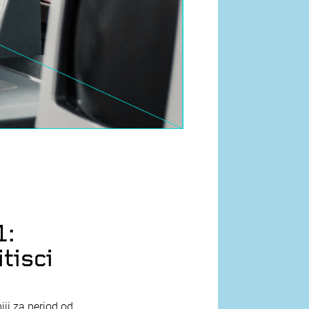
1:
itisci
iji za period od