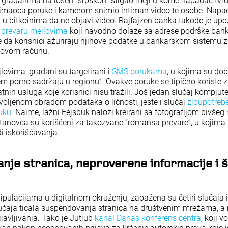
je građanima na lošem srpskom stigao mejl u kome napadač tvrdi
rimaoca poruke i kamerom snimio intiman video te osobe. Napad
 bitkoinima da ne objavi video. Rajfajzen banka takođe je upoz
a
prevaru mejlovima
koji navodno dolaze sa adrese podrške ban
e da korisnici ažuriraju njihove podatke u bankarskom sistemu 
ihovom računu.
lovima, građani su targetirani i
SMS porukama
, u kojima su dobi
m porno sadržaju u regionu”. Ovakve poruke se tipično koriste z
nih usluga koje korisnici nisu tražili. Još jedan slučaj kompjute
oljenom obradom podataka o ličnosti, jeste i slučaj
zloupotreb
uku
. Naime, lažni Fejsbuk nalozi kreirani sa fotografijom bivšeg
tanovca su korišćeni za takozvane “romansa prevare”, u kojim
i iskorišćavanja.
je stranica, neproverene informacije i š
pulacijama u digitalnom okruženju, zapažena su četiri slučaja iz
lučaja ticala suspendovanja stranica na društvenim mrežama, a
javljivanja. Tako je Jutjub
kanal Danas konferens centra
, koji v