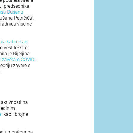
je podnela Arena
ici predsednika
risti Dušanu
ušana Petričića”.
saradnica više ne
ja satire kao
o vest tekst o
la je Bijeljina
ja zavera o COVID-
eoriju zavere o
.
 aktivnosti na
ojedinim
a
, kao i brojne
iodu monitoringa,