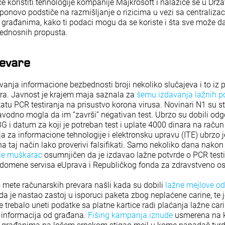
će koristiti tehnologije kompanije Majkrosoft i nalaziće se u Dr
 ponovo podstiče na razmišljanje o rizicima u vezi sa centraliz
 građanima, kako ti podaci mogu da se koriste i šta sve može 
ednosnih propusta.
revare
anja informacione bezbednosti broji nekoliko slučajeva i to iz p
ra. Javnost je krajem maja saznala za
šemu izdavanja lažnih p
atu PCR testiranja na prisustvo korona virusa. Novinari N1 su st
vodno mogla da im “završi” negativan test. Ubrzo su dobili odg
 i datum za koji je potreban test i uplate 4000 dinara na račun 
a za informacione tehnologije i elektronsku upravu (ITE) ubrzo j
a taj način lako proverivi falsifikati. Samo nekoliko dana nakon
je muškarac
osumnjičen da je izdavao lažne potvrde o PCR testi
 domene servisa eUprava i Republičkog fonda za zdravstveno os
 mete računarskih prevara našli kada su dobili
lažne mejlove od
a je nastao zastoj u isporuci paketa zbog neplaćene carine, te j
je trebalo uneti podatke sa platne kartice radi plaćanja lažne cari
h informacija od građana.
Fišing kampanja iznude
usmerena na ko