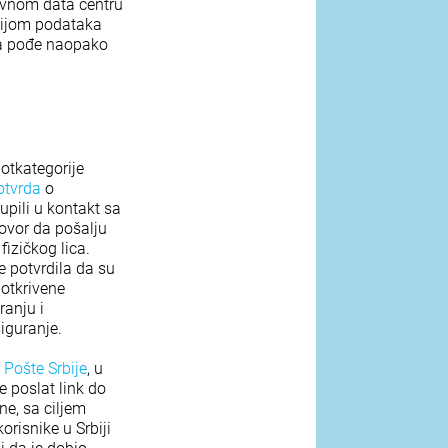
žavnom data centru
acijom podataka
da pođe naopako
otkategorije
otvrda
o
upili u kontakt sa
ovor da pošalju
fizičkog lica.
e potvrdila da su
 otkrivene
ranju i
iguranje.
 Pošte Srbije
, u
e poslat link do
ne, sa ciljem
risnike u Srbiji