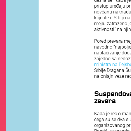
desila se i kada 
pristup uređaju p
novčanu naknadu u
klijente u Srbiji n
mejlu zatraženo j
aktivnosti” na nj
Pored prevara mej
navodno “najbolje
naplaćivanje dodat
zajedno sa nedozv
ministra na Fejsb
Srbije Dragana Šu
na onlajn veze rad
Suspendovan
zavera
Kada je reč o mani
čega su se dva s
organizovanog pri