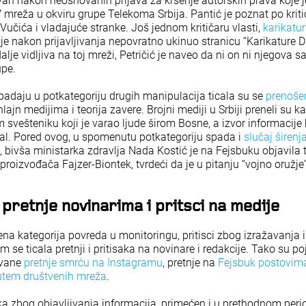
an nakon neosnovanih prijava za kršenje autorskih prava koje 
V mreža u okviru grupe Telekoma Srbija. Pantić je poznat po krit
Vučića i vladajuće stranke. Još jednom kritičaru vlasti,
karikatu
 je nakon prijavljivanja nepovratno ukinuo stranicu “Karikature D
dalje vidljiva na toj mreži, Petričić je naveo da ni on ni njegova 
upe.
spadaju u potkategoriju drugih manipulacija ticala su se
prenošen
jn medijima i teorija zavere. Brojni mediji u Srbiji preneli su ka
ešteniku koji je varao ljude širom Bosne, a izvor informacije bi
rtal. Pored ovog, u spomenutu potkategoriju spada i
slučaj širen
, bivša ministarka zdravlja Nada Kostić je na Fejsbuku objavila t
roizvođača Fajzer-Biontek, tvrdeći da je u pitanju “vojno oružje”
pretnje novinarima i pritsci na medije
na kategorija povreda u monitoringu, pritisci zbog izražavanja i
m se ticala pretnji i pritisaka na novinare i redakcije. Tako su p
ivane
pretnje smrću na Instagramu
, pretnje na
Fejsbuk postovim
utem društvenih mreža
.
ska zbog objavljivanja informacija, primećen i u prethodnom per