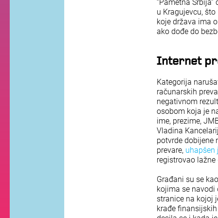
“Pametna Srbija” 
u Kragujevcu, što
koje država ima o
ako dođe do bezb
Internet p
Kategorija narušav
računarskih preva
negativnom rezult
osobom koja je na
ime, prezime, JMBG
Vladina Kancelarij
potvrde dobijene n
prevare,
uhapšen 
registrovao lažne
Građani su se kao
kojima se navodi d
stranice na kojoj 
krađe finansijski