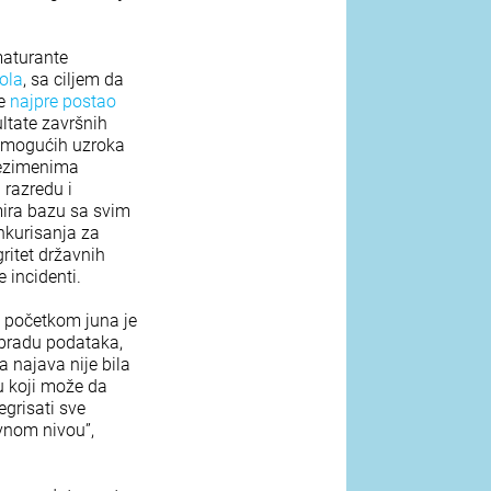
maturante
ola
, sa ciljem da
je
najpre postao
ultate završnih
di mogućih uzroka
rezimenima
 razredu i
mira bazu sa svim
nkurisanja za
ritet državnih
 incidenti.
u početkom juna je
obradu podataka,
a najava nije bila
u koji može da
egrisati sve
avnom nivou”,