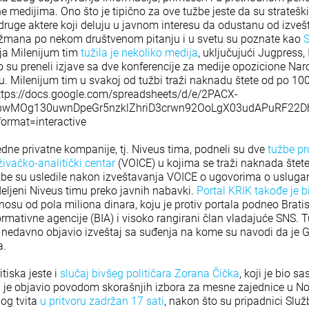
e medijima. Ono što je tipično za ove tužbe jeste da su stratešk
 druge aktere koji deluju u javnom interesu da odustanu od izv
ažmana po nekom društvenom pitanju i u svetu su poznate kao
ja Milenijum tim
tužila je nekoliko medija
, uključujući Jugpress, 
o su preneli izjave sa dve konferencije za medije opozicione Nar
u. Milenijum tim u svakoj od tužbi traži naknadu štete od po 10
ttps://docs.google.com/spreadsheets/d/e/2PACX-
pwMOg130uwnDpeGr5nzklZhriD3crwn92OoLgX03udAPuRF22Dh
rmat=interactive
edne privatne kompanije, tj. Niveus tima, podneli su dve
tužbe pr
ivačko-analitički centar
(VOICE) u kojima se traži naknada štet
žbe su usledile nakon izveštavanja VOICE o ugovorima o usluga
deljeni Niveus timu preko javnih nabavki.
Portal KRIK takođe je 
osu od pola miliona dinara, koju je protiv portala podneo Bratis
mativne agencije (BIA) i visoko rangirani član vladajuće SNS. T
 nedavno objavio izveštaj sa suđenja na kome su navodi da je 
a.
itiska jeste i
slučaj bivšeg političara Zorana Čička
, koji je bio sa
ji je objavio povodom skorašnjih izbora za mesne zajednice u N
bog tvita
u pritvoru zadržan 17 sati
, nakon što su pripadnici Služ