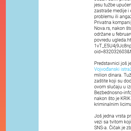
jesu tužbe upućen
zastraše medije i
problemu ili ang
Privatna kompani
Nova.rs, nakon št
održane u februar
povredu ugleda.h
1vT_E5U4j9Jc8n
oid=832032603&fo
Predstavnici još j
Vojvođanski istraž
milion dinara. Tu
zaštite koji su do
ovom slučaju u izn
Bezbednosno-infor
nakon što je KRIK
kriminalnim licim
Još jedna vrsta pr
vezi sa tvitom ko
SNS-a. Čičak je z