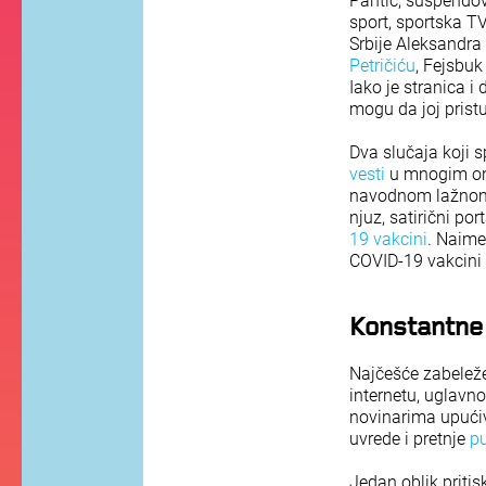
Pantić, suspendov
sport, sportska T
Srbije Aleksandra 
Petričiću
, Fejsbuk
Iako je stranica i 
mogu da joj prist
Dva slučaja koji 
vesti
u mnogim onla
navodnom lažnom sv
njuz, satirični po
19 vakcini
. Naime
COVID-19 vakcini p
Konstantne 
Najčešće zabeleže
internetu, uglavno
novinarima upuć
uvrede i pretnje
p
Jedan oblik priti