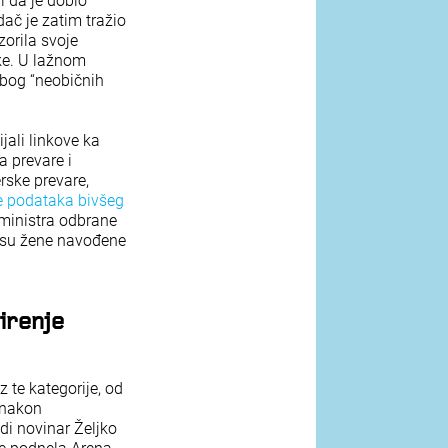
 da je dobio
ač je zatim tražio
orila svoje
ke. U lažnom
zbog “neobičnih
jali linkove ka
a prevare i
rske prevare,
e podataka bivšeg
 ministra odbrane
a su žene navođene
irenje
 te kategorije, od
 nakon
odi novinar Željko