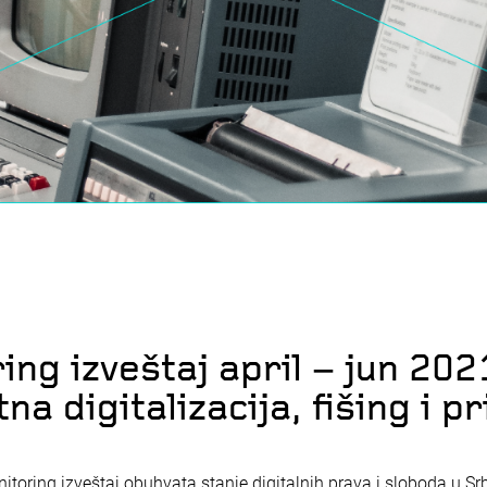
ing izveštaj april – jun 202
a digitalizacija, fišing i pr
itoring izveštaj obuhvata stanje digitalnih prava i sloboda u Srb