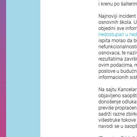
i krenu po šalter
Najnoviji incident
osnovnih škola. U 
objedini sve infor
nedostupan u nede
ispita morao da b
nefunkcionalnosti
osnovaca, te nazi
rezultatima završ
ovim podacima, mo
poslove u budućno
informacionih sis
Na sajtu Kancelar
objavljeno saopš
donošenje odluka i
previše propraćen
sadrži razne zbirk
višestruke tokove
navodi se u saop