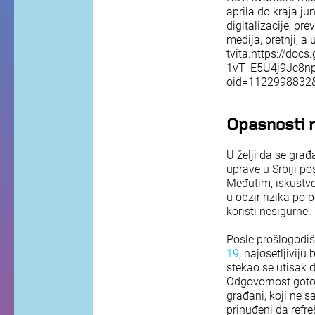
aprila do kraja j
digitalizacije, pr
medija, pretnji, a
tvita.https://do
1vT_E5U4j9Jc8n
oid=1122998832&
Opasnosti n
U želji da se gra
uprave u Srbiji p
Međutim, iskustvo
u obzir rizika po
koristi nesigurne.
Posle prošlogodi
19
, najosetljivij
stekao se utisak 
Odgovornost gotovo
građani, koji ne 
prinuđeni da refre