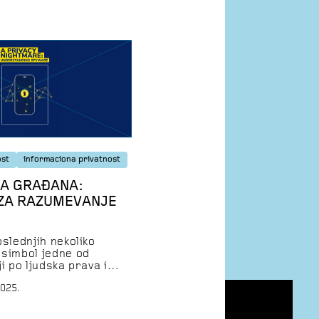
ost
informaciona privatnost
A GRAĐANA:
 ZA RAZUMEVANJE
oslednjih nekoliko
 simbol jedne od
i po ljudska prava i
represiju i kontrolu
025.
zivan po svom dizajnu,
i i oduzima ono što bi
e najsigurnije utočište