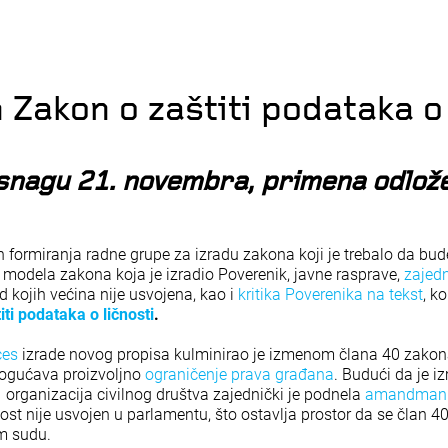
 Zakon o zaštiti podataka o 
snagu 21. novembra, primena odlož
 formiranja radne grupe za izradu zakona koji je trebalo da bud
 modela zakona koja je izradio Poverenik, javne rasprave,
zajed
 kojih većina nije usvojena, kao i
kritika Poverenika na tekst
, k
ti podataka o ličnosti
.
ces
izrade novog propisa kulminirao je izmenom člana 40 zakon
ogućava proizvoljno
ograničenje prava građana
. Budući da je 
1 organizacija civilnog društva zajednički je podnela
amandman
 nije usvojen u parlamentu, što ostavlja prostor da se član 
m sudu.