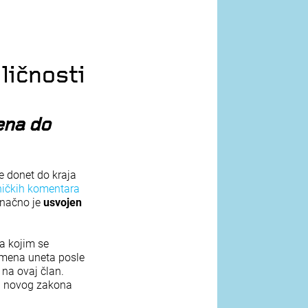
ličnosti
ena do
e donet do kraja
ničkih komentara
onačno je
usvojen
a kojim se
izmena uneta posle
na ovaj član.
40 novog zakona