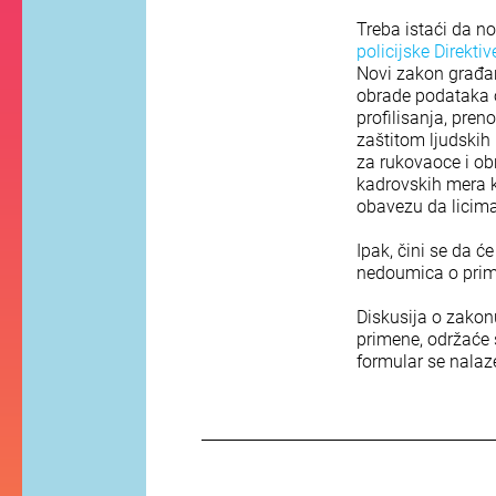
Treba istaći da no
policijske Direktiv
Novi zakon građan
obrade podataka o
profilisanja, pre
zaštitom ljudski
za rukovaoce i ob
kadrovskih mera k
obavezu da licima
Ipak, čini se da ć
nedoumica o prime
Diskusija o zakon
primene, održaće
formular se nala