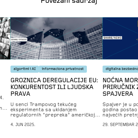
Povezani sadržaj
algoritmi i AI
informaciona privatnost
digitalna bezbedn
GROZNICA DEREGULACIJE EU:
NOĆNA MOR
KONKURENTOST ILI LJUDSKA
PRIRUČNIK
PRAVA
SPAJVERA
4.
i
U senci Trampovog tekućeg
Spajver je u p
jn
eksperimenta sa ukidanjem
godina postao
a.
regulatornih “prepreka” američkoj
najvećih pretnj
izuzetnosti, u Briselu se, pod
glavni alat za 
e.
4. JUN 2025.
29. SEPTEMBAR 2
sloganom “Jednostavnija i brža
društva. Intru
Evropa”, razvija zakonodavna
radi u pozadin
inicijativa za popuštanje pravila koja
trebalo da bud