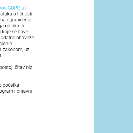
evod GDPR-a i
ataka o ličnosti.
 na ograničenje
a odluka ili
a koje se bave
 dodatne obaveze
ionih i
sa zakonom, uz
a.
ostoji čitav niz
o početka
rogram i prijavni