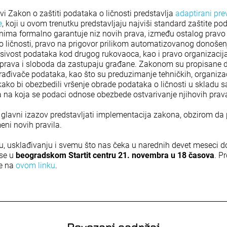
vi Zakon o zaštiti podataka o ličnosti predstavlja
adaptirani pr
e
, koji u ovom trenutku predstavljaju najviši standard zaštite pod
ima formalno garantuje niz novih prava, između ostalog pravo
 ličnosti, pravo na prigovor prilikom automatizovanog donošenj
nosivost podataka kod drugog rukovaoca, kao i pravo organizacij
h prava i sloboda da zastupaju građane. Zakonom su propisane
rađivače podataka, kao što su preduzimanje tehničkih, organizac
ako bi obezbedili vršenje obrade podataka o ličnosti u skladu 
 na koja se podaci odnose obezbede ostvarivanje njihovih prav
e glavni izazov predstavljati implementacija zakona, obzirom da p
ni novih pravila.
u, usklađivanju i svemu što nas čeka u narednih devet meseci d
 se u
beogradskom Startit centru 21. novembra u 18 časova
. P
ze na
ovom linku
.