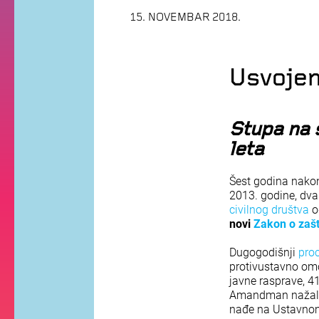
15. NOVEMBAR 2018.
Usvojen
Stupa na 
leta
Šest godina nakon
2013. godine, dva
civilnog društva
od
novi
Zakon o zašti
Dugogodišnji
pro
protivustavno om
javne rasprave, 4
Amandman nažalost
nađe na Ustavno