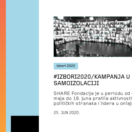
izbori 2022
#IZBORI2020/KAMPANJA U
SAMOIZOLACIJI
SHARE Fondacija je u periodu od 
maja do 18. juna pratila aktivnost
političkih stranaka i lidera u onla
medijima i na društvenim mrežam
25. JUN 2020.
Predstavljamo najvažnije nalaze
monitoringa predizborne kampanj
Prema zakonu o izboru narodnih
poslanika, u Srbiji se na birališta