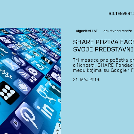
BILTEN
VESTI
algoritmi i AI
društvene mreže
SHARE POZIVA FAC
SVOJE PREDSTAVNIK
Tri meseca pre početka p
o ličnosti, SHARE Fondaci
među kojima su Google i 
Srbiji kojima se nadležni 
21. MAJ 2019.
u pogledu svih pitanja u v
se biznis modeli […]