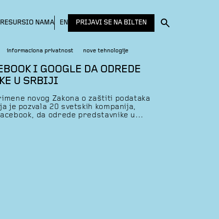
PRIJAVI SE NA BILTEN
RESURSI
O NAMA
EN
informaciona privatnost
nove tehnologije
EBOOK I GOOGLE DA ODREDE
E U SRBIJI
rimene novog Zakona o zaštiti podataka
ja je pozvala 20 svetskih kompanija,
Facebook, da odrede predstavnike u
organi, ali i građani Srbije mogu obratiti
ezi sa obradom podataka o ličnosti. Iako