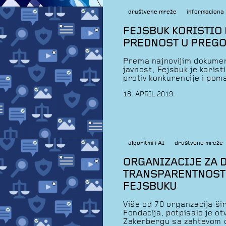
društvene mreže
informaciona 
FEJSBUK KORISTIO
PREDNOST U PREG
Prema najnovijim dokumen
javnost, Fejsbuk je korist
protiv konkurencije i po
News. Vodeći ljudi Fejsbuk
18. APRIL 2019.
pristupa podacima korisni
Interni dokumenti Fejsbuk
pristupa korisničkim […]
algoritmi i AI
društvene mreže
ORGANIZACIJE ZA 
TRANSPARENTNOST
FEJSBUKU
Više od 70 organzacija ši
Fondacija, potpisalo je o
Zakerbergu sa zahtevom d