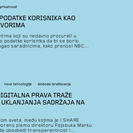
privatnost
 PODATKE KORISNIKA KAO
OVORIMA
tima koji su nedavno procureli u
io podatke korisnika da bi se borio
magao saradnicima, kako prenosi NBC
a ozbiljno su razgovarali o prodaji
ka, a naknada je bila – privatnost.
a pokazuju da se o planovima o prodaji
nove tehnologije
sloboda izražavanja
DIGITALNA PRAVA TRAŽE
 UKLANJANJA SADRŽAJA NA
rom sveta, među kojima je i SHARE
tvoreno pismo direktoru Fejsbuka Marku
a obezbedi transparentnost i