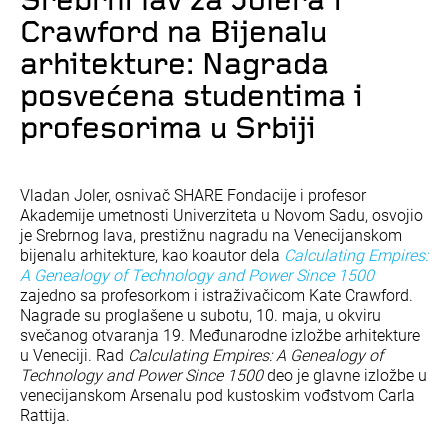
Srebrni lav za Jolera i
Crawford na Bijenalu
arhitekture: Nagrada
posvećena studentima i
profesorima u Srbiji
Vladan Joler, osnivač SHARE Fondacije i profesor
Akademije umetnosti Univerziteta u Novom Sadu, osvojio
je Srebrnog lava, prestižnu nagradu na Venecijanskom
bijenalu arhitekture, kao koautor dela
Calculating Empires:
A Genealogy of Technology and Power Since 1500
zajedno sa profesorkom i istraživačicom Kate Crawford.
Nagrade su proglašene u subotu, 10. maja, u okviru
svečanog otvaranja 19. Međunarodne izložbe arhitekture
u Veneciji. Rad
Calculating Empires: A Genealogy of
Technology and Power Since 1500
deo je glavne izložbe u
venecijanskom Arsenalu pod kustoskim vođstvom Carla
Rattija.