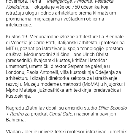
novembra. Tema –
Inteligencije. Prirodna. Veštačka.
Kolektivna.
– okupila je više od 750 učesnika koji
istražuju ulogu i odnos arhitekture prema klimatskim
promenama, migracijama i veštačkim oblicima
inteligencije.
Kustos 19. Međunarodne izložbe arhitekture La Biennale
di Venezia je Carlo Ratti, italijanski arhitekta i profesor na
MIT-u, poznat po istraživanju spoja tehnologije, prostora i
društva. Međunarodni žiri čine Hans Ulrich Obrist
(predsednik), švajcarski kustos, kritičar i istoričar
umetnosti, umetnički direktor Serpentine galerije u
Londonu; Paola Antonelli, viša kustoskinja Odeljenja za
arhitekturu i dizajn i direktorka sektora za istraživanje i
razvoj u Muzeju moderne umetnosti (MoMA) u Njujorku; i
Mpho Matsipa, južnoafrička arhitektkinja, predavačica i
kustoskinja.
Nagradu Zlatni lav dobili su američki studio
Diller Scofidio
+ Renfro
za projekat
Canal Cafe
, i nacionalni paviljon
Bahreina.
Vladan Joler je univerzitetski profesor, istraživač i umetnik