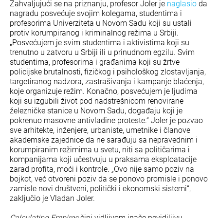
Zahvaljujući se na priznanju, profesor Joler je
naglasio
da
nagradu posvećuje svojim kolegama, studentima i
profesorima Univerziteta u Novom Sadu koji su ustali
protiv korumpiranog i kriminalnog režima u Srbiji.
„Posvećujem je svim studentima i aktivistima koji su
trenutno u zatvoru u Srbiji ili u prinudnom egzilu. Svim
studentima, profesorima i građanima koji su žrtve
policijske brutalnosti, fizičkog i psihološkog zlostavljanja,
targetiranog nadzora, zastrašivanja i kampanje blaćenja,
koje organizuje režim. Konačno, posvećujem je ljudima
koji su izgubili život pod nadstrešnicom renovirane
železničke stanice u Novom Sadu, događaju koji je
pokrenuo masovne antivladine proteste.“ Joler je pozvao
sve arhitekte, inženjere, urbaniste, umetnike i članove
akademske zajednice da ne sarađuju sa nepravednim i
korumpiranim režimima u svetu, niti sa političarima i
kompanijama koji učestvuju u praksama eksploatacije
zarad profita, moći i kontrole. „Ovo nije samo poziv na
bojkot, već otvoreni poziv da se ponovo promisle i ponovo
zamisle novi društveni, politički i ekonomski sistemi“,
zaključio je Vladan Joler.
Calculating Empires
čini vidljivom inače nevidiljivu