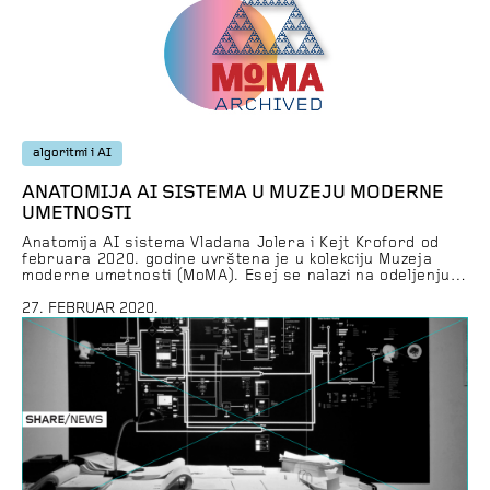
algoritmi i AI
ANATOMIJA AI SISTEMA U MUZEJU MODERNE
UMETNOSTI
Anatomija AI sistema Vladana Jolera i Kejt Kroford od
februara 2020. godine uvrštena je u kolekciju Muzeja
moderne umetnosti (MoMA). Esej se nalazi na odeljenju
arhitekture i dizajna. MoMA u Njujorku smatra se jednim
od najvećih i najuticajnijih muzeja moderne umetnosti u
27. FEBRUAR 2020.
svetu. U njemu se nalaze radovi iz arhitekture i dizajna,
crteži, slike, skulpture, fotografije, grafike, ilustrovane
knjige […]