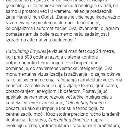
genealogiju i zajedničku evoluciju tehnologije i vlasti, ne
samo u prostoru već i u vremenu, rekao je predsednik
žirija Hans Ulrich Obrist. „Danas je više nego ikada važno
razumevanje isprepletenosti moći i tehnologije,
kolonijalizma i automatizacije. Ovaj izvanredni dijagram
pomaže nam da bolje razumemo našu sadašnjost i
izgradimo alternativnu budućnost.“
Calculating Empires
je vizuelni manifest dug 24 metra,
koji prati 500 godina razvoja sistema kontrole
potpomognutih tehnologijom – od imperijalne
dominacije, do savremene veštačke inteligencije. Ova
monumentalna vizualizacija istraživanja i dizajna otkriva
kako su sistemi merenja, računanja i arhitekture vekovima
korišćeni za oblikovanje i upravljanje telima, granicama,
obrazovanjem, energijom i biosferom. Postavljajući
spektakl savremenog razvoja veštačke inteligencije u
kontekst viševekovne istorije,
Calculating Empires
pokazuje kako su imperije koristile tehnologiju za
centralizaciju moći. Kroz stotine precizno ručno izrađenih
ilustracija i tekstova,
Calculating Empires
mapira
evoluciju uređaja, infrastruktura i računarskih arhitektura,