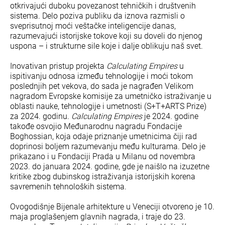
otkrivajući duboku povezanost tehničkih i društvenih
sistema. Delo poziva publiku da iznova razmisli o
sveprisutnoj moći veštačke inteligencije danas,
razumevajući istorijske tokove koji su doveli do njenog
uspona – i strukturne sile koje i dalje oblikuju naš svet.
Inovativan pristup projekta
Calculating Empires
u
ispitivanju odnosa između tehnologije i moći tokom
poslednjih pet vekova, do sada je nagrađen Velikom
nagradom Evropske komisije za umetničko istraživanje u
oblasti nauke, tehnologije i umetnosti (S+T+ARTS Prize)
za 2024. godinu.
Calculating Empires
je 2024. godine
takođe osvojio Međunarodnu nagradu Fondacije
Boghossian, koja odaje priznanje umetnicima čiji rad
doprinosi boljem razumevanju među kulturama. Delo je
prikazano i u Fondaciji Prada u Milanu od novembra
2023. do januara 2024. godine, gde je naišlo na izuzetne
kritike zbog dubinskog istraživanja istorijskih korena
savremenih tehnoloških sistema.
Ovogodišnje Bijenale arhitekture u Veneciji otvoreno je 10.
maja proglašenjem glavnih nagrada, i traje do 23.