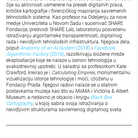
čije su aktivnosti usmerene na presek digitalnih prava,
kritičke kartografije i forenzičkog mapiranja savremenih
tehnoloških sistema. Kao profesor na Odeljenju za nove
medije Univerziteta u Novom Sadu i suosnivač SHARE
Fondacije, predvodi SHARE Lab, laboratoriju posvećenu
istraživanju algoritamske transparentnosti, digitalnog
rada i nevidljivih tehnoloških infrastruktura. Njegova dela,
poput
Anatomy of an AI System
(2018)
i
Facebook
Algorithmic Factory
(2016)
, razotkrivaju složene mreže
eksploatacije koje se nalaze u osnovi tehnologija u
svakodnevnoj upotrebi. U saradnji sa profesorkom Kate
Crawford, kreirao je i
Calculating Empires
, monumentalnu
vizuelizaciju istorije tehnologije i moći, izloženu u
Fondaciji Prada. Njegovi radovi nalaze se u stalnim
postavkama muzeja kao što su MoMA i Victoria & Albert
Museum, a nedavno je objavio i knjigu
Black Box
Cartography
, u kojoj sabira svoja istraživanja o
nevidljivim strukturama savremenog digitalnog sveta.