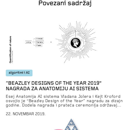
Povezani sadržaj
algoritmi i AI
“BEAZLEY DESIGNS OF THE YEAR 2019”
NAGRADA ZA ANATOMIJU AI SISTEMA
Esej Anatomija AI sistema Vladana Jolera i Kejt Kroford
osvojio je “Beazley Design of the Year” nagradu za dizajn
godine. Dodela nagrada i prateća ceremonija održavaju
se u londonskom Muzeju dizajna svake godine, a imaju za
cilj da predstave originalne i inovativne dizajne u
22. NOVEMBAR 2019.
različitim oblastima. Izabrano je još pobednika iz šest
kategorija: proizvodi, transport, grafika, moda, digitalna
umetnost […]