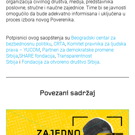
organizacija civilnog društva, medija, predstavnika
poslovne, stručne i naučne zajednice. Time bi se javnosti
omogućilo da bude adekvatno informisana i uključena u
proces izbora novog Poverenika.
Potpisnici ovog saopštenja su
Beogradski centar za
bezbednosnu politiku
,
CRTA
,
Komitet pravnika za ljudska
prava – YUCOM
,
Partneri za demokratske promene
Srbija
,
SHARE fondacija
,
Transparentnost
Srbija
i
Fondacija za otvoreno društvo Srbija
.
Povezani sadržaj