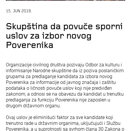
15. JUN 2019.
Skupština da povuče sporni
uslov za izbor novog
Poverenika
Organizacije civilnog društva pozivaju Odbor za kulturu i
informisanje Narodne skupštine da iz poziva poslaničkim
grupama za predlaganje kandidata za izbora novog
Poverenika za informacije od javnog značaja i zaštitu
podataka o ličnosti povuče uslov koji nije predviđen
zakonom, a odnosi se na obavezu da kandidat u trenutku
predlaganja za funkciju Poverenika nije zaposlen u
drugom državnom organu.
Ovaj uslov je eliminišući faktor za sve kandidate koji
trenutno rade u državnim organima, uključujući i Službu
Poverenika, a u suprotnosti sa svrhom člana 30 Zakona o