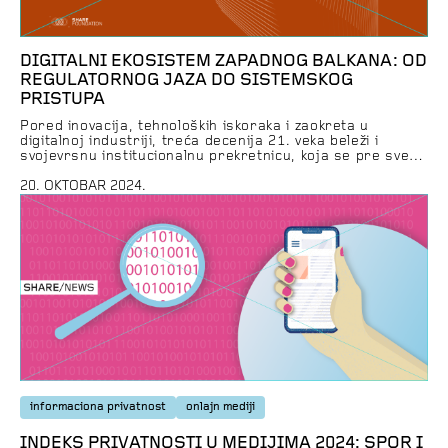
DIGITALNI EKOSISTEM ZAPADNOG BALKANA: OD
REGULATORNOG JAZA DO SISTEMSKOG
PRISTUPA
Pored inovacija, tehnoloških iskoraka i zaokreta u
digitalnoj industriji, treća decenija 21. veka beleži i
svojevrsnu institucionalnu prekretnicu, koja se pre svega
prepoznaje kroz uspostavljanje jedinstvenog digitalnog
tržišta Evropske unije (Digital Single Market), uz niz
20. OKTOBAR 2024.
pravila koja treba da omoguće da se na takvom tržištu
uvažavaju sva prava i slobode koja su građanima i
građankama […]
informaciona privatnost
onlajn mediji
INDEKS PRIVATNOSTI U MEDIJIMA 2024: SPOR I