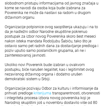
slobodnom pristupu informacijama od javnog značaja u
kome se navodi da osoba koja bude izabrana za
Poverenika ne može da nastavi sa radom u drugom
državnom organu.
Organizacije potpisnice ovog saopštenja ukazuju i na to
da je nadležni odbor Narodne skupštine pokrenuo
postupak za izbor novog Poverenika skoro šest meseci
nakon isteka mandata Rodoljubu Šabiću, tako što je
ostavio samo pet radnih dana za dostavljanje predloga i
poziv uputio samo poslaničkim grupama, ali ne i
zainteresovanoj javnosti.
Ukoliko novi Poverenik bude izabran u ovakvom
postupku, biće narušen legalitet, kao i legitimitet ovog
nezavisnog državnog organa i dodatno urušen
demokratski sistem u Srbiji.
Organizacije pozivaju Odbor za kulturu i informisanje da
prihvati predloge
kriterijuma
transparentnosti, otvorenosti
i integriteta procesa izbora novog poverenika koji je
Narodnoj skupštini još u novembru dostavilo više od 80