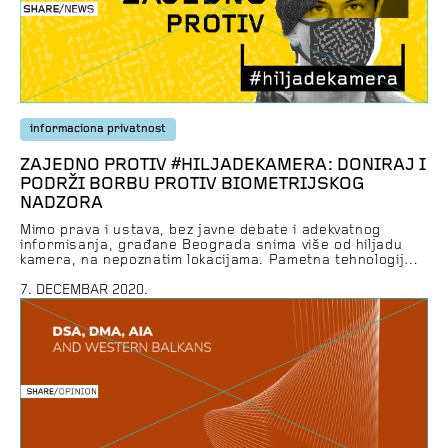
informaciona privatnost
ZAJEDNO PROTIV #HILJADEKAMERA: DONIRAJ I
PODRŽI BORBU PROTIV BIOMETRIJSKOG
NADZORA
Mimo prava i ustava, bez javne debate i adekvatnog
informisanja, građane Beograda snima više od hiljadu
kamera, na nepoznatim lokacijama. Pametna tehnologija
masovnog biometrijskog nadzora, koju u okviru
projekta “Sigurno društvo” uvodi Ministarstvo
7. DECEMBAR 2020.
unutrašnjih poslova, omogućava i prepoznavanje naših
lica i analizu našeg kretanja. Širom sveta sve je glasniji
protest protiv ovakvih tehnologija, jer se diskutabilan
doprinos […]