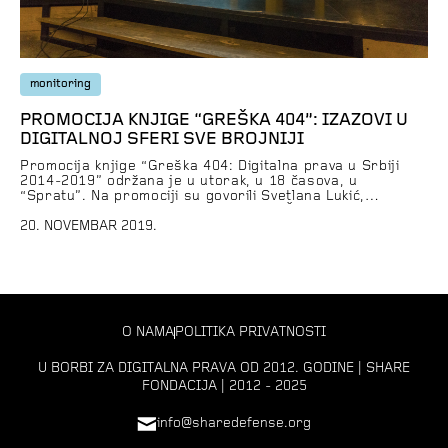
monitoring
PROMOCIJA KNJIGE “GREŠKA 404”: IZAZOVI U
DIGITALNOJ SFERI SVE BROJNIJI
Promocija knjige “Greška 404: Digitalna prava u Srbiji
2014-2019” održana je u utorak, u 18 časova, u
“Spratu”. Na promociji su govorili Svetlana Lukić,
urednica portala Peščanik, Rodoljub Šabić, bivši
Poverenik za informacije od javnog značaja i zaštitu
20. NOVEMBAR 2019.
podataka o ličnosti, Milica Šarić, urednica CINS-a i
Andrej Petrovski, direktor SHARE CERT-a. Uvodnu reč
imao je direktor SHARE […]
O NAMA
POLITIKA PRIVATNOSTI
U BORBI ZA DIGITALNA PRAVA OD 2012. GODINE | SHARE
FONDACIJA | 2012 - 2025
info@sharedefense.org