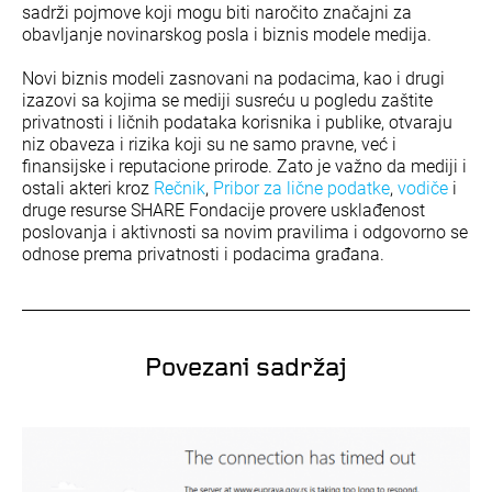
sadrži pojmove koji mogu biti naročito značajni za
obavljanje novinarskog posla i biznis modele medija.
Novi biznis modeli zasnovani na podacima, kao i drugi
izazovi sa kojima se mediji susreću u pogledu zaštite
privatnosti i ličnih podataka korisnika i publike, otvaraju
niz obaveza i rizika koji su ne samo pravne, već i
finansijske i reputacione prirode. Zato je važno da mediji i
ostali akteri kroz
Rečnik
,
Pribor za lične podatke
,
vodiče
i
druge resurse SHARE Fondacije provere usklađenost
poslovanja i aktivnosti sa novim pravilima i odgovorno se
odnose prema privatnosti i podacima građana.
Povezani sadržaj