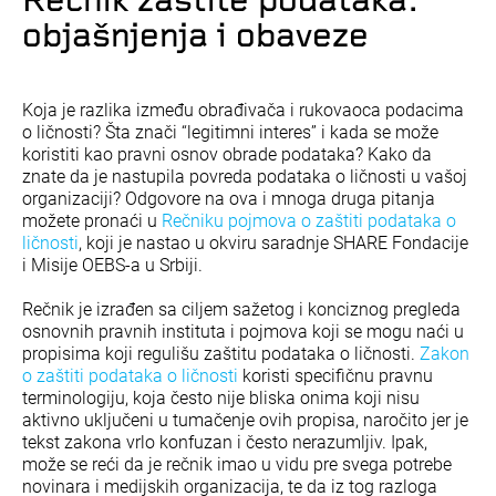
Rečnik zaštite podataka:
objašnjenja i obaveze
Koja je razlika između obrađivača i rukovaoca podacima
o ličnosti? Šta znači “legitimni interes” i kada se može
koristiti kao pravni osnov obrade podataka? Kako da
znate da je nastupila povreda podataka o ličnosti u vašoj
organizaciji? Odgovore na ova i mnoga druga pitanja
možete pronaći u
Rečniku pojmova o zaštiti podataka o
ličnosti
, koji je nastao u okviru saradnje SHARE Fondacije
i Misije OEBS-a u Srbiji.
Rečnik je izrađen sa ciljem sažetog i konciznog pregleda
osnovnih pravnih instituta i pojmova koji se mogu naći u
propisima koji regulišu zaštitu podataka o ličnosti.
Zakon
o zaštiti podataka o ličnosti
koristi specifičnu pravnu
terminologiju, koja često nije bliska onima koji nisu
aktivno uključeni u tumačenje ovih propisa, naročito jer je
tekst zakona vrlo konfuzan i često nerazumljiv. Ipak,
može se reći da je rečnik imao u vidu pre svega potrebe
novinara i medijskih organizacija, te da iz tog razloga