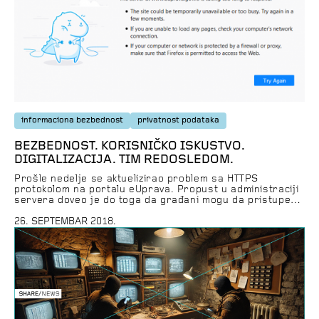
informaciona bezbednost
privatnost podataka
BEZBEDNOST. KORISNIČKO ISKUSTVO.
DIGITALIZACIJA. TIM REDOSLEDOM.
Prošle nedelje se aktuelizirao problem sa HTTPS
protokolom na portalu eUprava. Propust u administraciji
servera doveo je do toga da građani mogu da pristupe
delu sajta gde ostavljaju svoje lične podatke i kroz vezu
koja nije adekvatno zaštićena, naročito kad su u pitanju
26. SEPTEMBAR 2018.
lični podaci. Kancelarija za informacione tehnologije i
elektronsku upravu (ITE) Vlade Srbije, […]