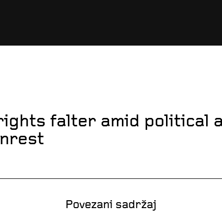
rights falter amid political 
unrest
Povezani sadržaj