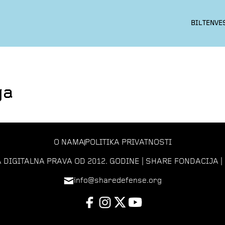
BILTEN
VE
ga
O NAMA
POLITIKA PRIVATNOSTI
 DIGITALNA PRAVA OD 2012. GODINE | SHARE FONDACIJA | 
info@sharedefense.org