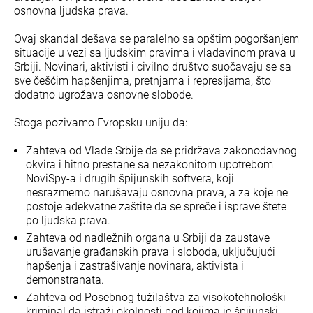
osnovna ljudska prava.
Ovaj skandal dešava se paralelno sa opštim pogoršanjem
situacije u vezi sa ljudskim pravima i vladavinom prava u
Srbiji. Novinari, aktivisti i civilno društvo suočavaju se sa
sve češćim hapšenjima, pretnjama i represijama, što
dodatno ugrožava osnovne slobode.
Stoga pozivamo Evropsku uniju da:
Zahteva od Vlade Srbije da se pridržava zakonodavnog
okvira i hitno prestane sa nezakonitom upotrebom
NoviSpy-a i drugih špijunskih softvera, koji
nesrazmerno narušavaju osnovna prava, a za koje ne
postoje adekvatne zaštite da se spreče i isprave štete
po ljudska prava.
Zahteva od nadležnih organa u Srbiji da zaustave
urušavanje građanskih prava i sloboda, uključujući
hapšenja i zastrašivanje novinara, aktivista i
demonstranata.
Zahteva od Posebnog tužilaštva za visokotehnološki
kriminal da istraži okolnosti pod kojima je špijunski