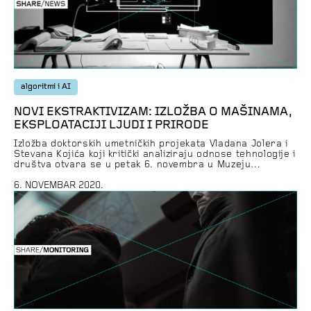
algoritmi i AI
NOVI EKSTRAKTIVIZAM: IZLOŽBA O MAŠINAMA,
EKSPLOATACIJI LJUDI I PRIRODE
Izložba doktorskih umetničkih projekata Vladana Jolera i
Stevana Kojića koji kritički analiziraju odnose tehnologije i
društva otvara se u petak 6. novembra u Muzeju
savremene umetnosti Vojvodine. Autori se bave analizom
nevidljivih infrastruktura interneta, društvenih mreža i
6. NOVEMBAR 2020.
veštačke inteligencije, kao i efektima automatizovanih i
autonomnih sistema koji proizvode različite društvene
fenomene u kojima ključnu ulogu ima eksploatacija […]