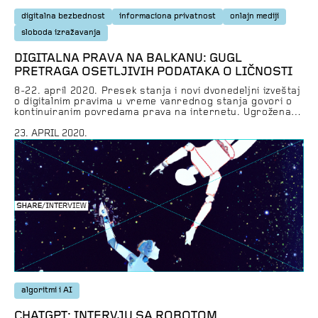
digitalna bezbednost
informaciona privatnost
onlajn mediji
sloboda izražavanja
DIGITALNA PRAVA NA BALKANU: GUGL
PRETRAGA OSETLJIVIH PODATAKA O LIČNOSTI
8-22. april 2020. Presek stanja i novi dvonedeljni izveštaj
o digitalnim pravima u vreme vanrednog stanja govori o
kontinuiranim povredama prava na internetu. Ugrožena
informaciona privatnost i zaštita podataka o ličnosti,
pretnje i uvrede na društvenim mrežama, lažne vesti –
23. APRIL 2020.
neke su od najčešćih povreda koje su se dešavale u ovom
periodu. Osetljivi podaci lako […]
algoritmi i AI
CHATGPT: INTERVJU SA ROBOTOM