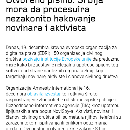
Otvoreno pismo: Srbija
mora da procesuira
nezakonito hakovanje
novinara i aktivista
Danas, 19. decembra, krovna evropska organizacija za
digitalna prava (EDRi) i 50 organizacija civilnog
društva
pozivaju institucije Evropske unije
da preduzmu
mere kako bi zaustavile nelegalnu upotrebu špijunskog
softvera od strane nadležnih organa u Srbiji koji
targetiraju novinare, aktiviste i članove civilnog društva.
Organizacija Amnesty International je 16.
decembra
objavila izveštaj
koji otkriva široko
rasprostranjene zloupotrebe od strane srpske policije i
Bezbednosno-informativne agencije (BIA) kroz upotrebu
špijunskih alata poput NoviSpy-a. Aktivisti, novinari i
članovi civilnog društva bili su meta, a njihovi telefoni su
zaraženi tokom ispitivanja ili prilikom oduzimanja
uređaja. Ovi postupci otvoreno krše zakone Srbije i