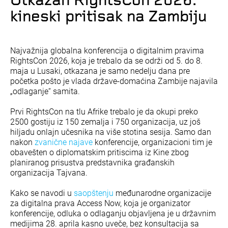
Otkazan RightsCon 2026:
kineski pritisak na Zambiju
Najvažnija globalna konferencija o digitalnim pravima
RightsCon 2026, koja je trebalo da se održi od 5. do 8.
maja u Lusaki, otkazana je samo nedelju dana pre
početka pošto je vlada države-domaćina Zambije najavila
„odlaganje“ samita.
Prvi RightsCon na tlu Afrike trebalo je da okupi preko
2500 gostiju iz 150 zemalja i 750 organizacija, uz još
hiljadu onlajn učesnika na više stotina sesija. Samo dan
nakon
zvanične najave
konferencije, organizacioni tim je
obavešten o diplomatskim pritiscima iz Kine zbog
planiranog prisustva predstavnika građanskih
organizacija Tajvana.
Kako se navodi u
saopštenju
međunarodne organizacije
za digitalna prava Access Now, koja je organizator
konferencije, odluka o odlaganju objavljena je u državnim
medijima 28. aprila kasno uveče, bez konsultacija sa