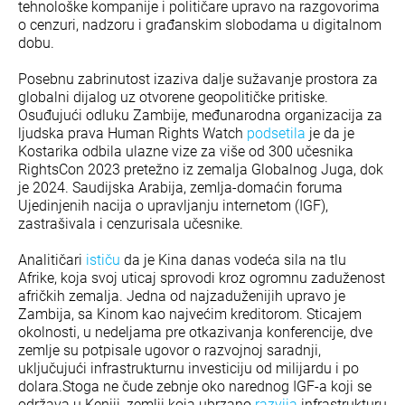
tehnološke kompanije i političare upravo na razgovorima
o cenzuri, nadzoru i građanskim slobodama u digitalnom
dobu.
Posebnu zabrinutost izaziva dalje sužavanje prostora za
globalni dijalog uz otvorene geopolitičke pritiske.
Osuđujući odluku Zambije, međunarodna organizacija za
ljudska prava Human Rights Watch
podsetila
je da je
Kostarika odbila ulazne vize za više od 300 učesnika
RightsCon 2023 pretežno iz zemalja Globalnog Juga, dok
je 2024. Saudijska Arabija, zemlja-domaćin foruma
Ujedinjenih nacija o upravljanju internetom (IGF),
zastrašivala i cenzurisala učesnike.
Analitičari
ističu
da je Kina danas vodeća sila na tlu
Afrike, koja svoj uticaj sprovodi kroz ogromnu zaduženost
afričkih zemalja. Jedna od najzaduženijih upravo je
Zambija, sa Kinom kao najvećim kreditorom. Sticajem
okolnosti, u nedeljama pre otkazivanja konferencije, dve
zemlje su potpisale ugovor o razvojnoj saradnji,
uključujući infrastrukturnu investiciju od milijardu i po
dolara.Stoga ne čude zebnje oko narednog IGF-a koji se
održava u Keniji, zemlji koja ubrzano
razvija
infrastrukturu