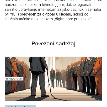
nadzora sa kineskom tehnologijom, dok je regionalni
samit o upravljanju internetom azijsko-pacifičkih zemalja
(APrIGF) predviđen za oktobar u Nepalu, jednoj od
ključnih tačaka na kineskom „digitalnom putu svile“.
Povezani sadržaj