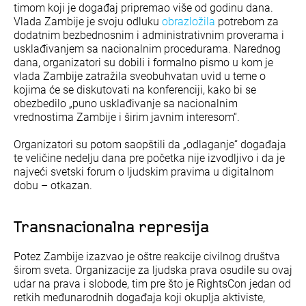
timom koji je događaj pripremao više od godinu dana.
Vlada Zambije je svoju odluku
obrazložila
potrebom za
dodatnim bezbednosnim i administrativnim proverama i
usklađivanjem sa nacionalnim procedurama. Narednog
dana, organizatori su dobili i formalno pismo u kom je
vlada Zambije zatražila sveobuhvatan uvid u teme o
kojima će se diskutovati na konferenciji, kako bi se
obezbedilo „puno usklađivanje sa nacionalnim
vrednostima Zambije i širim javnim interesom“.
Organizatori su potom saopštili da „odlaganje“ događaja
te veličine nedelju dana pre početka nije izvodljivo i da je
najveći svetski forum o ljudskim pravima u digitalnom
dobu – otkazan.
Transnacionalna represija
Potez Zambije izazvao je oštre reakcije civilnog društva
širom sveta. Organizacije za ljudska prava osudile su ovaj
udar na prava i slobode, tim pre što je RightsCon jedan od
retkih međunarodnih događaja koji okuplja aktiviste,