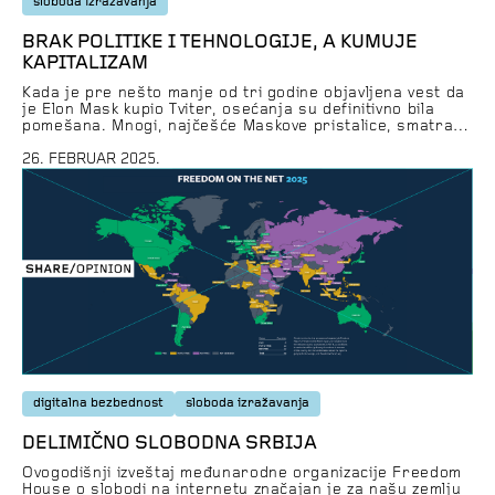
sloboda izražavanja
BRAK POLITIKE I TEHNOLOGIJE, A KUMUJE
KAPITALIZAM
Kada je pre nešto manje od tri godine objavljena vest da
je Elon Mask kupio Tviter, osećanja su definitivno bila
pomešana. Mnogi, najčešće Maskove pristalice, smatrali
su to napretkom u borbi protiv cenzure i korakom ka
povećanju slobode govora u javnom prostoru, dok su
26. FEBRUAR 2025.
drugi ipak njegov potez videli kao opasan, najpre po
prava i […]
digitalna bezbednost
sloboda izražavanja
DELIMIČNO SLOBODNA SRBIJA
Ovogodišnji izveštaj međunarodne organizacije Freedom
House o slobodi na internetu značajan je za našu zemlju