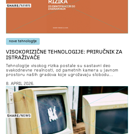
nove tehnologije
VISOKORIZIČNE TEHNOLOGIJE: PRIRUČNIK ZA
ISTRAŽIVAČE
Tehnologije visokog rizika postale su sastavni deo
svakodnevne realnosti, od pametnih kamera u javnom
prostoru naših gradova koje ugrožavaju slobodu
okupljanja i udruživanja, do algoritama koji umesto ljudi
donose odluke o našem životu. Primena tih alata nije
8. APRIL 2026.
regulisana, a za njihovu integraciju u sisteme javne
uprave često saznajemo tek kada dokumentujemo štetu
koju nanose građanima. […]