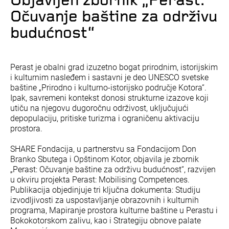
Objavljen zbornik „Perast:
Očuvanje baštine za održivu
budućnost“
Perast je obalni grad izuzetno bogat prirodnim, istorijskim
i kulturnim nasleđem i sastavni je deo UNESCO svetske
baštine „Prirodno i kulturno-istorijsko područje Kotora“.
Ipak, savremeni kontekst donosi strukturne izazove koji
utiču na njegovu dugoročnu održivost, uključujući
depopulaciju, pritiske turizma i ograničenu aktivaciju
prostora.
SHARE Fondacija, u partnerstvu sa Fondacijom Don
Branko Sbutega i Opštinom Kotor, objavila je zbornik
„Perast: Očuvanje baštine za održivu budućnost“, razvijen
u okviru projekta Perast: Mobilising Competences.
Publikacija objedinjuje tri ključna dokumenta: Studiju
izvodljivosti za uspostavljanje obrazovnih i kulturnih
programa, Mapiranje prostora kulturne baštine u Perastu i
Bokokotorskom zalivu, kao i Strategiju obnove palate