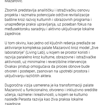
Mazarović.
Zbornik predstavlja analitičku i istraživačku osnovu
projekta i razmatra potencijale održive revitalizacije
baštine kroz razvoj kulturnih i obrazovnih programa i
unapređenje praksi upravljanja, uz poseban fokus na
međusektorsku saradnju i aktivno uključivanje lokalne
zajednice.
U tom okviru, kao jedno od ključnih rešenja predlaže se
aktiviranje kompleksa palate Mazarović kroz model „žive
laboratorije“ (Living Lab), u kojem se prostor koristi i
razvija paralelno kroz kulturne, obrazovne i istraživačke
aktivnosti, uz minimalne i reverzibilne intervencije.
Ovakav pristup omogućava da proces obnove bude
otvoren i postepen, zasnovan na upotrebi prostora i
uključivanju različitih aktera.
Dugoročna vizija usmerena je ka transformaciji palate
Mazarović u funkcionalno, otvoreno i inkluzivno središte
učenja, razmene i kreativnosti, u kojem se kulturno
nasleđe Perasta razvija kao živa praksa lokalne
zajednice.