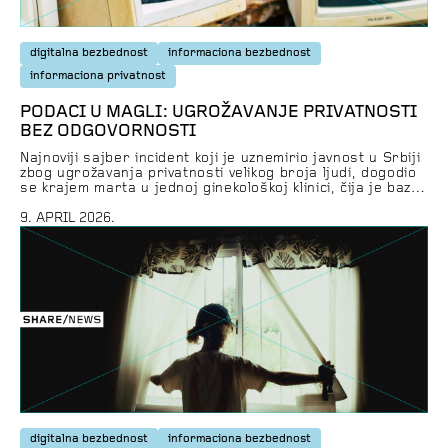
digitalna bezbednost
informaciona bezbednost
informaciona privatnost
PODACI U MAGLI: UGROŽAVANJE PRIVATNOSTI
BEZ ODGOVORNOSTI
Najnoviji sajber incident koji je uznemirio javnost u Srbiji
zbog ugrožavanja privatnosti velikog broja ljudi, dogodio
se krajem marta u jednoj ginekološkoj klinici, čija je baza
sa više od 6000 unosa podataka o pacijentkinjama
objavljena onlajn. Kompromitovana su puna imena
9. APRIL 2026.
pacijentkinja, brojevi telefona, JMBG-ovi, adrese
stanovanja, mejl adrese, kao i njihove dijagnoze. Prema
navodima hakera, […]
digitalna bezbednost
informaciona bezbednost