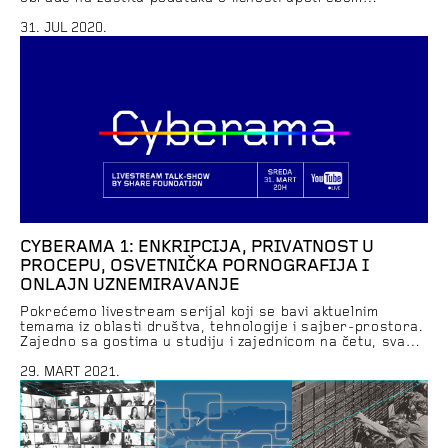
savremenih tehnologija video- nadzora u okviru projekta
“Sigurno društvo” u Beogradu. Nove informacije iz
31. JUL 2020.
Procene uticaja i kakve zamerke je ovoga puta izneo
Poverenik u svom Mišljenju o […]
CYBERAMA 1: ENKRIPCIJA, PRIVATNOST U
PROCEPU, OSVETNIČKA PORNOGRAFIJA I
ONLAJN UZNEMIRAVANJE
Pokrećemo livestream serijal koji se bavi aktuelnim
temama iz oblasti društva, tehnologije i sajber-prostora.
Zajedno sa gostima u studiju i zajednicom na četu, svake
poslednje srede u mesecu ćemo analizirati vesti,
društvene fenomene i odgovarati na pitanja relevantna
29. MART 2021.
za pojedinca i društvo u 21. veku. U prvom izdanju
serijala pričaćemo o važnosti enkripcije i njenoj […]