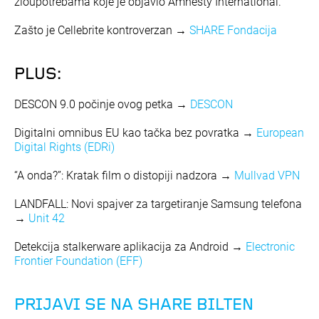
zloupotrebama koje je objavio Amnesty International.
Zašto je Cellebrite kontroverzan →
SHARE Fondacija
PLUS:
DESCON 9.0 počinje ovog petka →
DESCON
Digitalni omnibus EU kao tačka bez povratka →
European
Digital Rights (EDRi)
“A onda?”: Kratak film o distopiji nadzora →
Mullvad VPN
LANDFALL: Novi spajver za targetiranje Samsung telefona
→
Unit 42
Detekcija stalkerware aplikacija za Android →
Electronic
Frontier Foundation (EFF)
PRIJAVI SE NA SHARE BILTEN