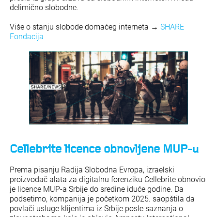
delimično slobodne.
Više o stanju slobode domaćeg interneta →
SHARE
Fondacija
Cellebrite licence obnovljene MUP-u
Prema pisanju Radija Slobodna Evropa, izraelski
proizvođač alata za digitalnu forenziku Cellebrite obnovio
je licence MUP-a Srbije do sredine iduće godine. Da
podsetimo, kompanija je početkom 2025. saopštila da
povlači usluge klijentima iz Srbije posle saznanja o