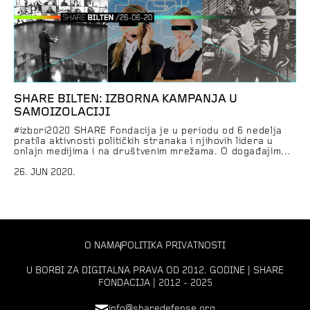
SHARE BILTEN: IZBORNA KAMPANJA U
SAMOIZOLACIJI
#izbori2020 SHARE Fondacija je u periodu od 6 nedelja
pratila aktivnosti političkih stranaka i njihovih lidera u
onlajn medijima i na društvenim mrežama. O događajima
koji su pratili ovu izbornu kampanju, koji politički akteri su
se najviše oglašavali na Fejsbuku, o čemu se tvitovalo,
26. JUN 2020.
kako su onlajn mediji izveštavali o izborima i šta se
dešavalo […]
O NAMA
POLITIKA PRIVATNOSTI
U BORBI ZA DIGITALNA PRAVA OD 2012. GODINE | SHARE
FONDACIJA | 2012 - 2025
info@sharedefense.org