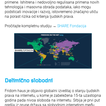
primene. Ishitrena i nedovoljno regulisana primena novih
tehnologija i masovna obrada podataka, iako mogu
podsticati inovacije i razvoj, istovremeno značajno utiču
na porast rizika od kršenja ljudskih prava.
Pročitajte kompletnu studiju →
SHARE Fondacija
Delimično slobodni
Fridom haus je objavio globalni izveštaj o stanju ljudskih
prava na internetu, u kome je zabeležena 15-ta uzastopna
godina pada nivoa sloboda na internetu. Srbija je prvi put
prešla iz grupe država sa slobodnim internetom među