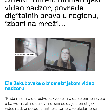
SHARE Bilten: Biometrijski
video nadzor, povrede
digitalnih prava u regionu,
izbori na mreži…
Ela Jakubovska o biometrijskom video
nadzoru
“Kada mislimo o društvu kakvo želimo da stvorimo i svetu
u kakvom želimo da živimo, čini se da je biometrijski
video nadzor potpuna antiteza tome, ako gledamo sa