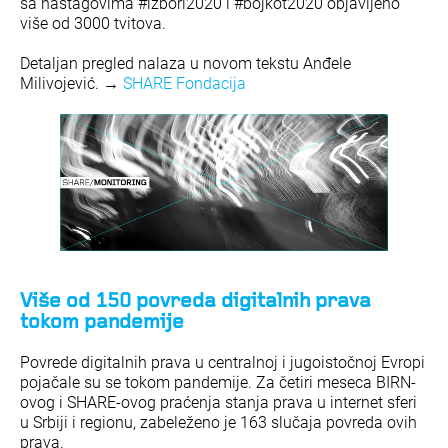
sa haštagovima #izbori2020 i #bojkot2020 objavljeno
više od 3000 tvitova.
Detaljan pregled nalaza u novom tekstu Anđele
Milivojević. →
SHARE Fondacija
Više od 150 povreda digitalnih prava
tokom pandemije
Povrede digitalnih prava u centralnoj i jugoistočnoj Evropi
pojačale su se tokom pandemije. Za četiri meseca BIRN-
ovog i SHARE-ovog praćenja stanja prava u internet sferi
u Srbiji i regionu, zabeleženo je 163 slučaja povreda ovih
prava.