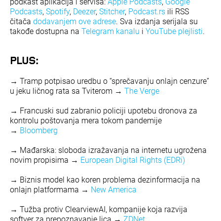
podkast aplikacija i servisa:
Apple Podcasts
,
Google
Podcasts
,
Spotify
,
Deezer
,
Stitcher
,
Podcast.rs
ili RSS
čitača
dodavanjem ove adrese
. Sva izdanja serijala su
takođe dostupna na
Telegram kanalu
i
YouTube plejlisti
.
PLUS:
→ Tramp potpisao uredbu o “sprečavanju onlajn cenzure”
u jeku ličnog rata sa Tviterom →
The Verge
→ Francuski sud zabranio policiji upotebu dronova za
kontrolu poštovanja mera tokom pandemije
→
Bloomberg
→ Mađarska: sloboda izražavanja na internetu ugrožena
novim propisima →
European Digital Rights (EDRi)
→ Biznis model kao koren problema dezinformacija na
onlajn platformama →
New America
→ Tužba protiv ClearviewAI, kompanije koja razvija
softver za prepoznavanje lica →
ZDNet