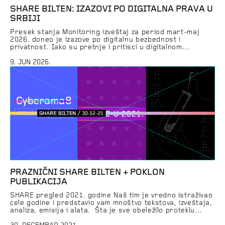
SHARE BILTEN: IZAZOVI PO DIGITALNA PRAVA U
SRBIJI
Presek stanja Monitoring izveštaj za period mart-maj
2026. doneo je izazove po digitalnu bezbednost i
privatnost. Iako su pretnje i pritisci u digitalnom
okruženju bili najbrojnija kategorija povreda,
rasprostranjene fišing kampanje i dva krupna incidenta
9. JUN 2026.
sa curenjem podataka građana bili su najupečatljiviji
slučajevi koji su privukli veliku pažnju javnosti. Pročitajte
kompletan izveštaj → SHARE Fondacija […]
PRAZNIČNI SHARE BILTEN + POKLON
PUBLIKACIJA
SHARE pregled 2021. godine Naš tim je vredno istraživao
cele godine i predstavio vam mnoštvo tekstova, izveštaja,
analiza, emisija i alata. Šta je sve obeležilo proteklu
godinu i koji izazovi po digitalna prava i slobode nas