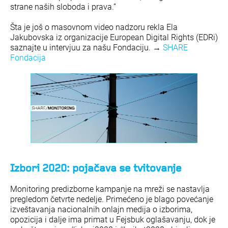
strane naših sloboda i prava.”
Šta je još o masovnom video nadzoru rekla Ela
Jakubovska iz organizacije European Digital Rights (EDRi)
saznajte u intervjuu za našu Fondaciju. →
SHARE
Fondacija
Izbori 2020: pojačava se tvitovanje
Monitoring predizborne kampanje na mreži se nastavlja
pregledom četvrte nedelje. Primećeno je blago povećanje
izveštavanja nacionalnih onlajn medija o izborima,
opozicija i dalje ima primat u Fejsbuk oglašavanju, dok je