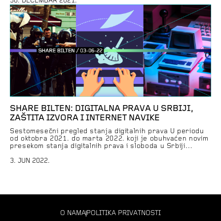
potencijalno čekaju u 2022. godini → SHARE Fondacija
30. DECEMBAR 2021.
Koliko je vredna DNK? Razne kompanije prodaju
popularne DNK pakete koji vam […]
SHARE BILTEN: DIGITALNA PRAVA U SRBIJI,
ZAŠTITA IZVORA I INTERNET NAVIKE
Šestomesečni pregled stanja digitalnih prava U periodu
od oktobra 2021. do marta 2022. koji je obuhvaćen novim
presekom stanja digitalnih prava i sloboda u Srbiji
zabeleženo je i obrađeno ukupno 62 incidenta. Nastavljen
je trend slučajeva ugrožavanja sigurnosti kroz preteće
3. JUN 2022.
sadržaje, dok su računarske prevare kroz fišing i lažne
profile na društvenim mrežama takođe bile […]
O NAMA
POLITIKA PRIVATNOSTI