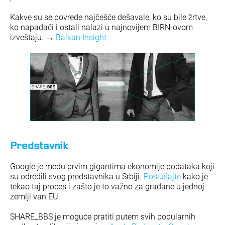
Kakve su se povrede najčešće dešavale, ko su bile žrtve,
ko napadači i ostali nalazi u najnovijem BIRN-ovom
izveštaju. →
Balkan Insight
Predstavnik
Google je među prvim gigantima ekonomije podataka koji
su odredili svog predstavnika u Srbiji.
Poslušajte
kako je
tekao taj proces i zašto je to važno za građane u jednoj
zemlji van EU.
SHARE_BBS je moguće pratiti putem svih popularnih