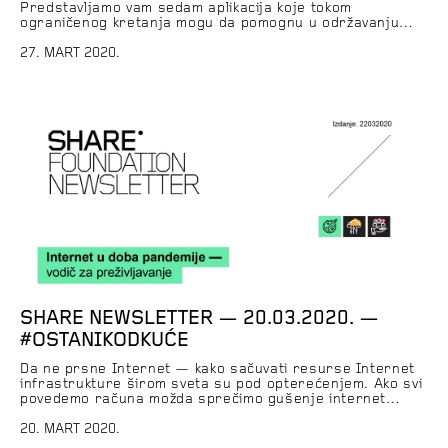
Predstavljamo vam sedam aplikacija koje tokom
ograničenog kretanja mogu da pomognu u održavanju
psiho-fizičkog zdravlja. Deo liste su besplatni softveri
otvorenog koda iz F-droid kataloga, alternative Play
27. MART 2020.
Store-u, koji se može preuzeti na adresi f-droid.org.
Vanredno stanje za digitalna prava Vanredno stanje
znači i vanredni monitoring. Zajedno […]
SHARE NEWSLETTER — 20.03.2020. —
#OSTANIKODKUĆE
Da ne prsne Internet — kako sačuvati resurse Internet
infrastrukture širom sveta su pod opterećenjem. Ako svi
povedemo računa možda sprečimo gušenje internet
provajdera, mobilnih operatera, otkazivanje aplikacija i
servisa, ili čak potpuni prekid veze. Kako se
20. MART 2020.
organizovati za rad od kuće Mnoge kompanije i