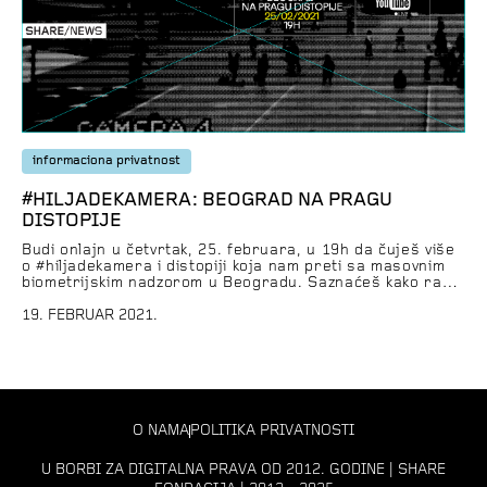
informaciona privatnost
#HILJADEKAMERA: BEOGRAD NA PRAGU
DISTOPIJE
Budi onlajn u četvrtak, 25. februara, u 19h da čuješ više
o #hiljadekamera i distopiji koja nam preti sa masovnim
biometrijskim nadzorom u Beogradu. Saznaćeš kako radi
tehnologija prepoznavanja lica, zašto je sistem nezakonit,
kakve rizike donosi celom društvu i slobodi svakog od nas.
19. FEBRUAR 2021.
Ljudi iz inicijative #hiljadekamera i njihovi gosti govoriće i
o tokovima naših […]
O NAMA
POLITIKA PRIVATNOSTI
U BORBI ZA DIGITALNA PRAVA OD 2012. GODINE | SHARE