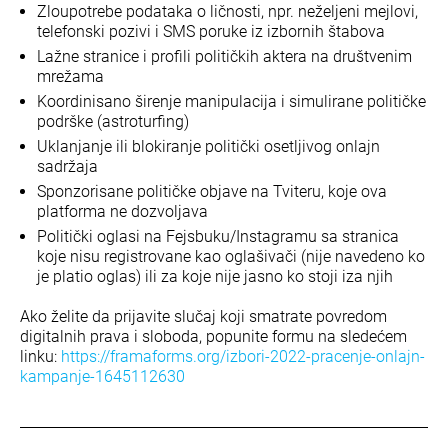
Zloupotrebe podataka o ličnosti, npr. neželjeni mejlovi,
telefonski pozivi i SMS poruke iz izbornih štabova
Lažne stranice i profili političkih aktera na društvenim
mrežama
Koordinisano širenje manipulacija i simulirane političke
podrške (astroturfing)
Uklanjanje ili blokiranje politički osetljivog onlajn
sadržaja
Sponzorisane političke objave na Tviteru, koje ova
platforma ne dozvoljava
Politički oglasi na Fejsbuku/Instagramu sa stranica
koje nisu registrovane kao oglašivači (nije navedeno ko
je platio oglas) ili za koje nije jasno ko stoji iza njih
Ako želite da prijavite slučaj koji smatrate povredom
digitalnih prava i sloboda, popunite formu na sledećem
linku:
https://framaforms.org/izbori-2022-pracenje-onlajn-
kampanje-1645112630