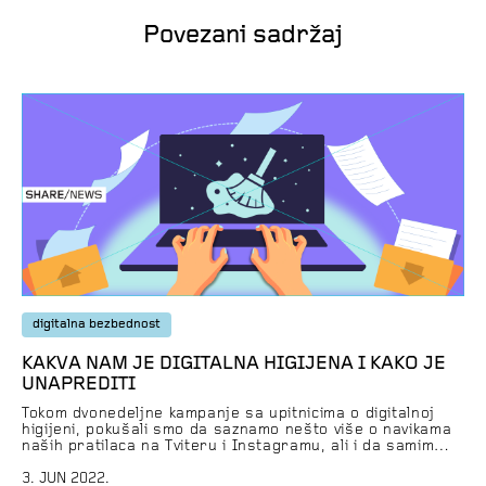
Povezani sadržaj
digitalna bezbednost
KAKVA NAM JE DIGITALNA HIGIJENA I KAKO JE
UNAPREDITI
Tokom dvonedeljne kampanje sa upitnicima o digitalnoj
higijeni, pokušali smo da saznamo nešto više o navikama
naših pratilaca na Tviteru i Instagramu, ali i da samim
pitanjima i ponuđenim odgovorima ukažemo na ponašanje
koje utiče na privatnost i bezbednost na internetu. Za
3. JUN 2022.