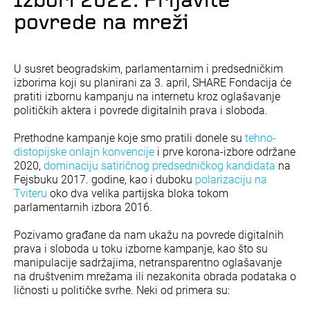
Izbori 2022: Prijavite
povrede na mreži
U susret beogradskim, parlamentarnim i predsedničkim
izborima koji su planirani za 3. april, SHARE Fondacija će
pratiti izbornu kampanju na internetu kroz oglašavanje
političkih aktera i povrede digitalnih prava i sloboda.
Prethodne kampanje koje smo pratili donele su
tehno-
distopijske onlajn konvencije
i prve korona-izbore održane
2020,
dominaciju satiričnog predsedničkog kandidata
na
Fejsbuku 2017. godine, kao i duboku
polarizaciju na
Tviteru
oko dva velika partijska bloka tokom
parlamentarnih izbora 2016.
Pozivamo građane da nam ukažu na povrede digitalnih
prava i sloboda u toku izborne kampanje, kao što su
manipulacije sadržajima, netransparentno oglašavanje
na društvenim mrežama ili nezakonita obrada podataka o
ličnosti u političke svrhe. Neki od primera su: