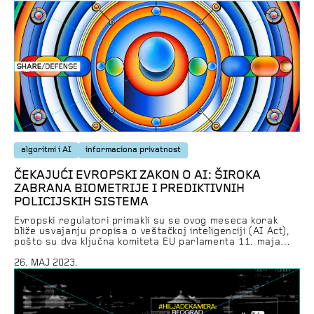
rezultate posetite Tviter niz ili izdvojeno ‘higijena’ na
našem Instagram nalogu. Više saveta kako da budete […]
algoritmi i AI
informaciona privatnost
ČEKAJUĆI EVROPSKI ZAKON O AI: ŠIROKA
ZABRANA BIOMETRIJE I PREDIKTIVNIH
POLICIJSKIH SISTEMA
Evropski regulatori primakli su se ovog meseca korak
bliže usvajanju propisa o veštačkoj inteligenciji (AI Act),
pošto su dva ključna komiteta EU parlamenta 11. maja
odobrila izmene predloženih pravila o biometrijskom
nadzoru, prepoznavanju lica i drugim primenama
26. MAJ 2023.
naprednih tehnologija. Usvojenim izmenama pooštreni su
kriterijumi klasifikacije alata veštačke inteligencije, prema
kojima će niz aplikacija biti zabranjen za upotrebu […]