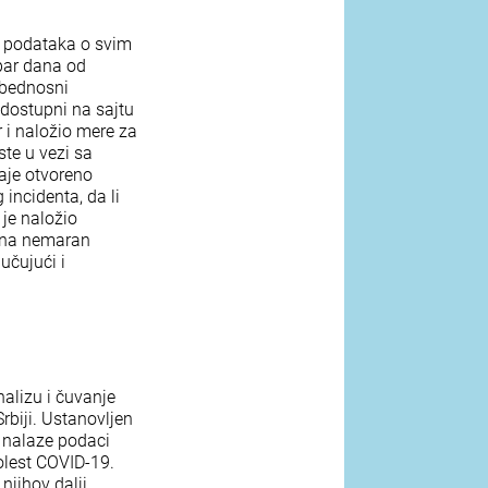
je podataka o svim
 par dana od
zbednosni
 dostupni na sajtu
 i naložio mere za
te u vezi sa
aje otvoreno
incidenta, da li
je naložio
u na nemaran
učujući i
nalizu i čuvanje
rbiji. Ustanovljen
 nalaze podaci
olest COVID-19.
njihov dalji