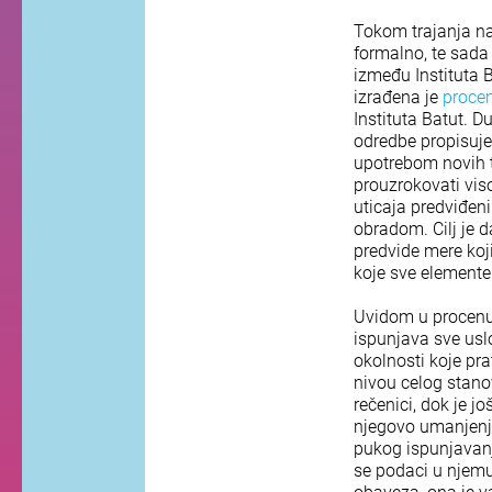
Tokom trajanja nad
formalno, te sada 
između Instituta B
izrađena je
procen
Instituta Batut. D
odredbe propisuje
upotrebom novih te
prouzrokovati viso
uticaja predviđeni
obradom. Cilj je d
predvide mere koji
koje sve element
Uvidom u procenu u
ispunjava sve usl
okolnosti koje pr
nivou celog stanov
rečenici, dok je 
njegovo umanjenje
pukog ispunjavanja
se podaci u njemu