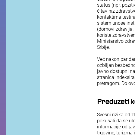
status (npr. poziti
čitav niz zdravst
kontaktima testira
sistem unose insti
(domovi zdravlja, 
koriste zdravstven
Ministarstvo zdravl
Srbije.
Već nakon par dan
ozbiljan bezbedno
javno dostupni na
stranica indeksira
pretragom. Do o
Preduzeti k
Svesni rizika od 
pokušali da se ul
informacije od ja
trgovine, turizma