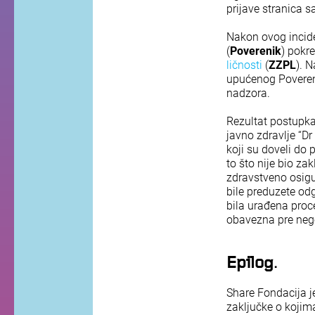
prijave stranica 
Nakon ovog incide
(
Poverenik
) pokr
ličnosti
(
ZZPL
). 
upućenog Povereni
nadzora.
Rezultat postupka
javno zdravlje “Dr
koji su doveli do 
to što nije bio z
zdravstveno osigu
bile preduzete odg
bila urađena proc
obavezna pre nego
Epilog
.
Share Fondacija j
zaključke o kojima