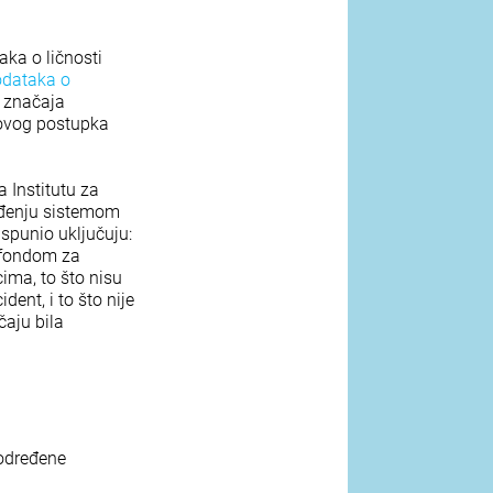
aka o ličnosti
odataka o
 značaja
 ovog postupka
 Institutu za
ođenju sistemom
ispunio uključuju:
m fondom za
ima, to što nisu
ent, i to što nije
čaju bila
 određene