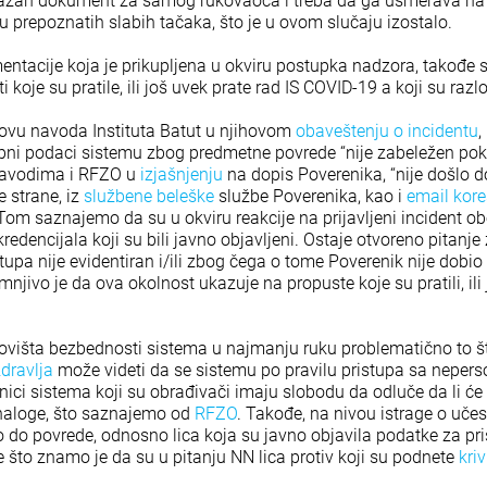
važan dokument za samog rukovaoca i treba da ga usmerava na 
 prepoznatih slabih tačaka, što je u ovom slučaju izostalo.
ntacije koja je prikupljena u okviru postupka nadzora, takođe
 koje su pratile, ili još uvek prate rad IS COVID-19 a koji su raz
ovu navoda Instituta Batut u njihovom
obaveštenju o incidentu
,
pni podaci sistemu zbog predmetne povrede “nije zabeležen pok
avodima i RFZO u
izjašnjenju
na dopis Poverenika, “nije došlo 
 strane, iz
službene beleške
službe Poverenika, kao i
email kor
m saznajemo da su u okviru reakcije na prijavljeni incident oboj
dencijala koji su bili javno objavljeni. Ostaje otvoreno pitanje
tupa nije evidentiran i/ili zbog čega o tome Poverenik nije dobi
njivo je da ova okolnost ukazuje na propuste koje su pratili, ili 
ovišta bezbednosti sistema u najmanju ruku problematično to š
dravlja
može videti da se sistemu po pravilu pristupa sa neper
nici sistema koji su obrađivači imaju slobodu da odluče da li će 
naloge, što saznajemo od
RFZO
. Takođe, na nivou istrage o učesn
 do povrede, odnosno lica koja su javno objavila podatke za pri
 što znamo je da su u pitanju NN lica protiv koji su podnete
kri