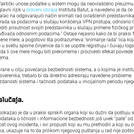
a faktički unose podatke u sistem mogu da neovlašćeno preuzm
lavni rizik u
proceni uticaja
Instituta Batut, a navedeno je da će 
alac na odgovarajući način snimati rad ovlašćenih predstavnik
 rada sa podacima u slučaju korišćenja VPN pristupa, odnosno t
iti prisutnost svojih predstavnika u slučaju primene fizičkog p
đivača odnosnim podacima.” Ostaje nejasno kako će bi praksi fu
ene mere, a pogotovo šta podrazumeva “snimanje rada” lica ko
u svetlu sporne činjenice da li se uopšte registruju i čuvaju log
 da li ove mere mogu biti prekomerne i proizvesti efekat povrede 
stema.
rane u cilju povećanja bezbednosti sistema, a o kojima je instit
verenika, trebalo bi da direktno adresiraju navedene probleme.
uzdanosti sistema i tačnosti podataka u inicijalnom periodu nje
slučaja.
pokazao je da u praksi sprskih organa koji su dužni da poštuju 
podataka o ličnosti i informacione bezbednosti još uvek “pate” od
ost ovog incidenta, i svi propusti koji su mu prethodili a koji su 
a, ukazuje na to da prilikom njegovog puštanja u rad nije po