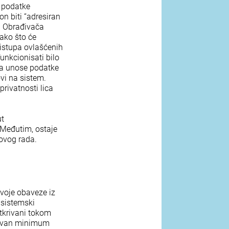
u podatke
on biti “adresiran
a Obrađivača
ako što će
ristupa ovlašćenih
nkcionisati bilo
ja unose podatke
ovi na sistem.
privatnosti lica
ut
 Međutim, ostaje
govog rada.
svoje obaveze iz
 sistemski
otkrivani tokom
štovan minimum