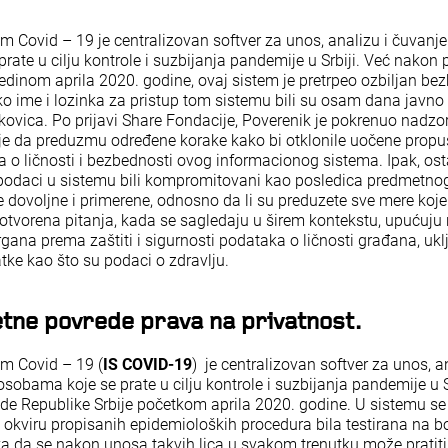
em Covid – 19 je centralizovan softver za unos, analizu i čuvan
rate u cilju kontrole i suzbijanja pandemije u Srbiji. Već nakon
redinom aprila 2020. godine, ovaj sistem je pretrpeo ozbiljan be
čko ime i lozinka za pristup tom sistemu bili su osam dana javno
ovica. Po prijavi Share Fondacije, Poverenik je pokrenuo nadzor
ije da preduzmu određene korake kako bi otklonile uočene propus
 o ličnosti i bezbednosti ovog informacionog sistema. Ipak, ost
u podaci u sistemu bili kompromitovani kao posledica predmetnog 
dovoljne i primerene, odnosno da li su preduzete sve mere koje 
 otvorena pitanja, kada se sagledaju u širem kontekstu, upućuj
ana prema zaštiti i sigurnosti podataka o ličnosti građana, uklj
atke kao što su podaci o zdravlju.
tne povrede prava na privatnost.
em Covid – 19
(
IS COVID-19
) je centralizovan softver za unos, a
sobama koje se prate u cilju kontrole i suzbijanja pandemije u S
de Republike Srbije početkom aprila 2020. godine. U sistemu se
u okviru propisanih epidemioloških procedura bila testirana na b
da se nakon unosa takvih lica u svakom trenutku može pratiti 