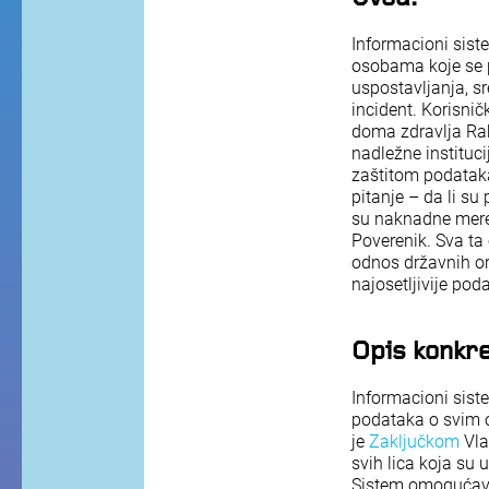
Informacioni sist
osobama koje se p
uspostavljanja, s
incident. Korisni
doma zdravlja Rak
nadležne instituc
zaštitom podataka
pitanje – da li s
su naknadne mere 
Poverenik. Sva ta
odnos državnih org
najosetljivije pod
Opis konkre
Informacioni sist
podataka o svim o
je
Zaključkom
Vla
svih lica koja su 
Sistem omogućava 