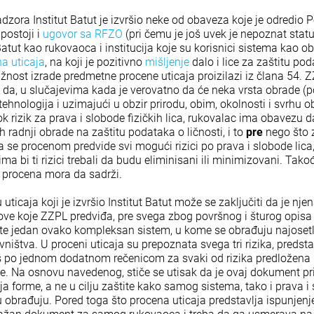
zora Institut Batut je izvršio neke od obaveza koje je odredio P
postoji i
ugovor sa RFZO
(pri čemu je još uvek je nepoznat stat
atut kao rukovaoca i institucija koje su korisnici sistema kao ob
a uticaja
, na koji je pozitivno
mišljenje
dalo i lice za zaštitu pod
užnost izrade predmetne procene uticaja proizilazi iz člana 54. 
 da, u slučajevima kada je verovatno da će neka vrsta obrade (
hnologija i uzimajući u obzir prirodu, obim, okolnosti i svrhu o
k rizik za prava i slobode fizičkih lica, rukovalac ima obavezu d
h radnji obrade na zaštitu podataka o ličnosti, i to
pre
nego što 
a se procenom predvide svi mogući rizici po prava i slobode lica, 
ma bi ti rizici trebali da budu eliminisani ili minimizovani. Tako
e procena mora da sadrži.
ticaja koji je izvršio Institut Batut može se zaključiti da je nje
ove koje ZZPL predviđa, pre svega zbog površnog i šturog opisa 
ate jedan ovako kompleksan sistem, u kome se obrađuju najosetlj
ništva. U proceni uticaja su prepoznata svega tri rizika, predsta
još po jednom dodatnom rečenicom za svaki od rizika predložena
. Na osnovu navedenog, stiče se utisak da je ovaj dokument pri
 forme, a ne u cilju zaštite kako samog sistema, tako i prava i s
 obrađuju. Pored toga što procena uticaja predstavlja ispunjen