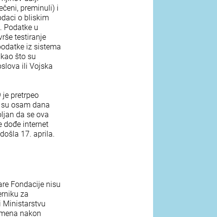
ečeni, preminuli) i
odaci o bliskim
s. Podatke u
rše testiranje
 podatke iz sistema
 kao što su
oslova ili Vojska
 je pretrpeo
li su osam dana
oljan da se ova
e dođe internet
ošla 17. aprila.
are Fondacije nisu
erniku za
i Ministarstvu
remena nakon