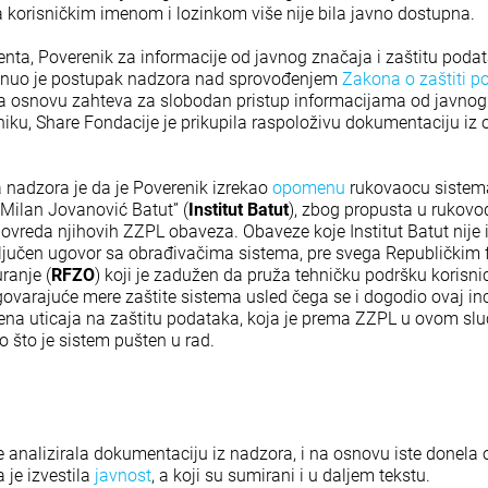
sa korisničkim imenom i lozinkom više nije bila javno dostupna.
nta, Poverenik za informacije od javnog značaja i zaštitu podat
enuo je postupak nadzora nad sprovođenjem
Zakona o zaštiti p
Na osnovu zahteva za slobodan pristup informacijama od javnog
ku, Share Fondacije je prikupila raspoloživu dokumentaciju iz
 nadzora je da je Poverenik izrekao
opomenu
rukovaocu sistema
 Milan Jovanović Batut” (
Institut Batut
), zbog propusta u rukov
povreda njihovih ZZPL obaveza. Obaveze koje Institut Batut nije 
aključen ugovor sa obrađivačima sistema, pre svega Republički
ranje (
RFZO
) koji je zadužen da pruža tehničku podršku korisnic
ovarajuće mere zaštite sistema usled čega se i dogodio ovaj incid
ena uticaja na zaštitu podataka, koja je prema ZZPL u ovom slu
 što je sistem pušten u rad.
e analizirala dokumentaciju iz nadzora, i na osnovu iste donela
 je izvestila
javnost
, a koji su sumirani i u daljem tekstu.