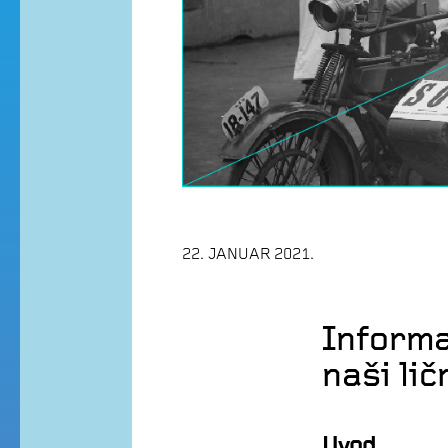
22. JANUAR 2021.
Informa
naši li
Uvod.