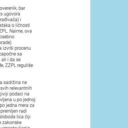
overenik, bar
us ugovora
rađivača) i
ataka o ličnosti
ZZPL. Naime, ova
posebno
brade)
a izvrši procenu
započne sa
ali i da se
đe, ZZPL reguliše
na sadržina ne
svih relevantnih
iviji podaci na
vljena u po jednoj
 po jedna mera za
premljen radi
loboda lica čiji
je zakonske