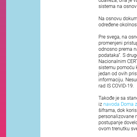
obaveza, ona je 
sistema na osnovu
Na osnovu dokume
određene okolnosti
Pre svega, na osn
promenjeni pristu
odnosno prema n
podataka”. S druge
Nacionalnim CERTo
sistemu pomoću kre
jedan od ovih pris
informaciju. Nesum
rad IS COVID-19.
Takođe je sa stan
iz
navoda
Doma z
šiframa, dok koris
personalizovane 
postupanje dovelo
ovom trenutku sve