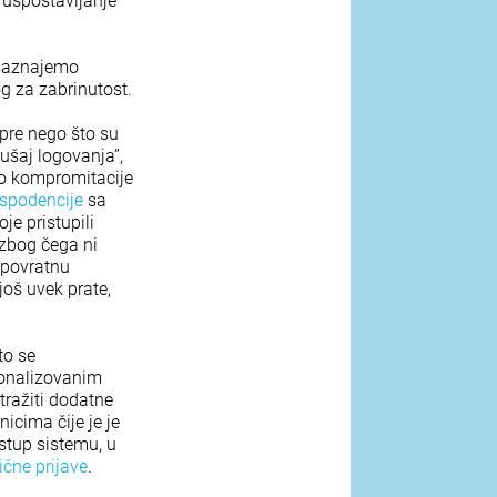
uspostavljanje
 saznajemo
log za zabrinutost.
 pre nego što su
ušaj logovanja”,
do kompromitacije
espodencije
sa
e pristupili
 zbog čega ni
o povratnu
još uvek prate,
to se
sonalizovanim
tražiti dodatne
icima čije je je
stup sistemu, u
vične
prijave
.