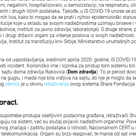
vni, negativni, hospitalizovani, u samoizolaciji, na respiratoru, izl
venih i drugih ličnih podataka. Takođe, u IS COVID-19 unose se p
nih lica, kako bi mogao da se prati i njihov epidemiološki statu
tucije koje u skladu sa svojim nadležnostima uzimaju briseve i v
bolnice, instituti za javno zdravlje, laboratorije). S druge strane,
i i drugi državni organi za vršenje poslova iz svojih nadležnosti,
ja, Institut za transfuziju krvi Srbije, Ministarstvo unutrašnjih p
a od uspostavljanja, sredinom aprila 2020. godine, IS COVID-19
sti incident. Korisničko ime i lozinka za pristup tom sistemu bi
 sajtu doma zdravlja Rakovica (
Dom zdravlja
). To je period dov
 na guglu, i mada nije bila vidljiva na sajtu, do nje je moglo da s
vog
otkrića
je u okviru
istraživanja
ovog sistema Share Fondacija d
oraci.
zloupotrebe pristupa osetljivim podacima građana, istraživači Sh
oguju na sistem, već su slučaj prijavili nadležnim organima: Pov
vnog značaja i zaštitu podataka o ličnosti, Nacionalnom CERT-u 
 i telekomunikacija. Organi su brzo reagovali, te manje od sat v