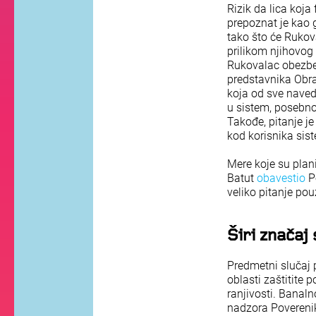
Rizik da lica koj
prepoznat je kao g
tako što će Rukov
prilikom njihovog
Rukovalac obezbed
predstavnika Obra
koja od sve naved
u sistem, posebno 
Takođe, pitanje je
kod korisnika si
Mere koje su plani
Batut
obavestio
Po
veliko pitanje po
Širi značaj 
Predmetni slučaj 
oblasti zaštitite 
ranjivosti. Banaln
nadzora Poverenik