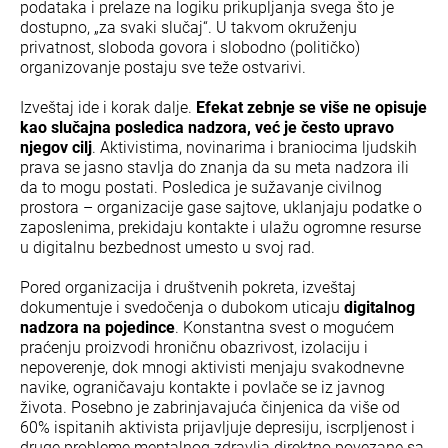
podataka i prelaze na logiku prikupljanja svega što je
dostupno, „za svaki slučaj“. U takvom okruženju
privatnost, sloboda govora i slobodno (političko)
organizovanje postaju sve teže ostvarivi.
Izveštaj ide i korak dalje.
Efekat zebnje se više ne opisuje
kao slučajna posledica nadzora, već je često upravo
njegov cilj
. Aktivistima, novinarima i braniocima ljudskih
prava se jasno stavlja do znanja da su meta nadzora ili
da to mogu postati. Posledica je sužavanje civilnog
prostora – organizacije gase sajtove, uklanjaju podatke o
zaposlenima, prekidaju kontakte i ulažu ogromne resurse
u digitalnu bezbednost umesto u svoj rad.
Pored organizacija i društvenih pokreta, izveštaj
dokumentuje i svedočenja o dubokom uticaju
digitalnog
nadzora na pojedince
. Konstantna svest o mogućem
praćenju proizvodi hroničnu obazrivost, izolaciju i
nepoverenje, dok mnogi aktivisti menjaju svakodnevne
navike, ograničavaju kontakte i povlače se iz javnog
života. Posebno je zabrinjavajuća činjenica da više od
60% ispitanih aktivista prijavljuje depresiju, iscrpljenost i
druge probleme mentalnog zdravlja direktno povezane sa