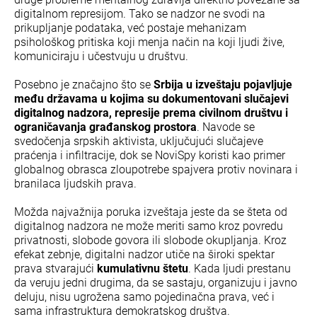
digitalnom represijom. Tako se nadzor ne svodi na
prikupljanje podataka, već postaje mehanizam
psihološkog pritiska koji menja način na koji ljudi žive,
komuniciraju i učestvuju u društvu.
Posebno je značajno što se
Srbija u izveštaju pojavljuje
među državama u kojima su dokumentovani slučajevi
digitalnog nadzora, represije prema civilnom društvu i
ograničavanja građanskog prostora
. Navode se
svedočenja srpskih aktivista, uključujući slučajeve
praćenja i infiltracije, dok se NoviSpy koristi kao primer
globalnog obrasca zloupotrebe spajvera protiv novinara i
branilaca ljudskih prava.
Možda najvažnija poruka izveštaja jeste da se šteta od
digitalnog nadzora ne može meriti samo kroz povredu
privatnosti, slobode govora ili slobode okupljanja. Kroz
efekat zebnje, digitalni nadzor utiče na široki spektar
prava stvarajući
kumulativnu štetu
. Kada ljudi prestanu
da veruju jedni drugima, da se sastaju, organizuju i javno
deluju, nisu ugrožena samo pojedinačna prava, već i
sama infrastruktura demokratskog društva.