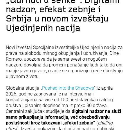
„Gurnuti u senke“: Digitalni
nadzor, efekat zebnje i
Srbija u novom izveštaju
Ujedinjenih nacija
Novi izveštaj Specijalne izvestiteljke Ujedinjenih nacija za
prava na slobodu mirnog okupljanja i udruživanja, Đine
Romero, upozorava da je sama svest o mogućem
nadzoru dovoljna da promeni ponašanje ljudi tako da oni
manje javno govore, manje se organizuju i ređe učestvuju
u javnom životu.
Globalna studija „
Pushed into the Shadows
“ iz aprila
2026. godine zasnovana je na intervjuima i
konsultacijama sa više od 150 predstavnika civilnog
društva i pisanim doprinosima iz preko 80 država.
Centralni zaključak studije je da
digitalni nadzor ne služi
samo prikupljanju informacija, već obezbeđivanju
poslušnosti kroz takozvani „efekat zebnje“
(
chilling
effect
). Izveštaj pokazuje da digitalni nadzor dubinski