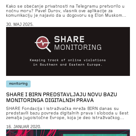
Kako se obećanje privatnosti na Telegramu pretvorilo u
noćnu moru? Pavel Durov, vlasnik ove aplikacije za
komunikaciju je najavio da u dogovoru sa Elon Muskom
uvodi Grok (xAI) u Telegram ekosistem. Šta to znači za
privatnost na platformi čije poverenje je već uveliko
30. MAJ 2025.
poljuljano? Dodatno, pričamo i o špijunaži, kao i daljoj
saturaciji interneta sadržajima […]
monitoring
SHARE I BIRN PREDSTAVLJAJU NOVU BAZU
MONITORINGA DIGITALNIH PRAVA
SHARE Fondacija i istraživačka mreža BIRN danas su
predstavili bazu povreda digitalnih prava i sloboda u šest
zemalja jugoistočne Evrope, koja je deo istraživačkog
deska BIRD, interaktivne platforme koja sadrži resurse
za novinare, praktične savete, vesti iz sveta digitalnih
16. JANUAR 2020.
prava i druge korisne informacije. Monitoring baza prati