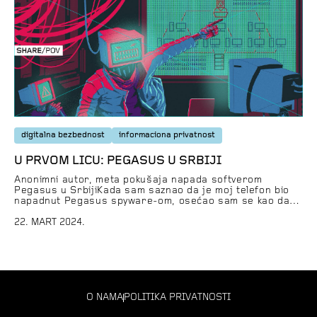
stanje digitalnih prava u Bosni i Hercegovini, Hrvatskoj,
Severnoj Makedoniji, Srbiji, Mađarskoj […]
digitalna bezbednost
informaciona privatnost
U PRVOM LICU: PEGASUS U SRBIJI
Anonimni autor, meta pokušaja napada softverom
Pegasus u SrbijiKada sam saznao da je moj telefon bio
napadnut Pegasus spyware-om, osećao sam se kao da je
privatnost u mom životu narušena na najintimnijem nivou.
Bes i frustracija su se mešali s osećajem ranjivosti, dok
22. MART 2024.
sam pokušavao da shvatim razmere napada i posledice
koje mogu proizaći iz toga. Osećaji […]
O NAMA
POLITIKA PRIVATNOSTI