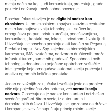
menja način na koji ljudi komuniciraju, protestuju, grade
pokrete i održavaju međusobno poverenje.
Poseban fokus stavljen je na
digitalni nadzor kao
ekosistem
. U tom ekosistemu spajver zauzima centralno
mesto kao najinvazivnija tehnologija – softver koji
omogućava potpuni pristup uređaju, podešavanjima,
komunikaciji, kontaktima, lokaciji i privatnom životu ljudi.
U izveštaju se posebno pominju alati kao što su Pegasus,
Predator i srpski NoviSpy, zajedno sa biometrijskim
kamerama, IMSI hvatačima, nadzorom društvenih mreža i
infrastrukturom „pametnih gradova“. Sposobnosti ovih
tehnologija dodatno su pojačane upotrebom veštačke
inteligencije koja omogućava automatizaciju praćenja i
analizu ogromnih količina podataka.
Jedan od važnijih zaključaka izveštaja jeste da problem
više nije pojedinačna zloupotreba, već
normalizacija
nadzora
. O osećaju da je nadzor konstantan i neizbežan
svedoče građani širom sveta, iz autoritarnih i
demokratskih država. U izveštaju se upozorava da države
i kompanije sve više napuštaju princip minimizacije