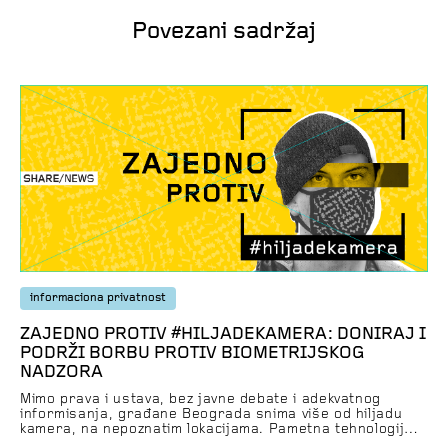
Povezani sadržaj
informaciona privatnost
ZAJEDNO PROTIV #HILJADEKAMERA: DONIRAJ I
PODRŽI BORBU PROTIV BIOMETRIJSKOG
NADZORA
Mimo prava i ustava, bez javne debate i adekvatnog
informisanja, građane Beograda snima više od hiljadu
kamera, na nepoznatim lokacijama. Pametna tehnologija
masovnog biometrijskog nadzora, koju u okviru