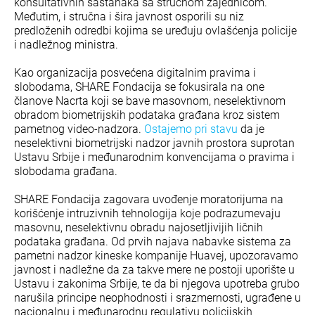
konsultativnih sastanaka sa stručnom zajednicom.
Međutim, i stručna i šira javnost osporili su niz
predloženih odredbi kojima se uređuju ovlašćenja policije
i nadležnog ministra.
Kao organizacija posvećena digitalnim pravima i
slobodama, SHARE Fondacija se fokusirala na one
članove Nacrta koji se bave masovnom, neselektivnom
obradom biometrijskih podataka građana kroz sistem
pametnog video-nadzora.
Ostajemo pri stavu
da je
neselektivni biometrijski nadzor javnih prostora suprotan
Ustavu Srbije i međunarodnim konvencijama o pravima i
slobodama građana.
SHARE Fondacija zagovara uvođenje moratorijuma na
korišćenje intruzivnih tehnologija koje podrazumevaju
masovnu, neselektivnu obradu najosetljivijih ličnih
podataka građana. Od prvih najava nabavke sistema za
pametni nadzor kineske kompanije Huavej, upozoravamo
javnost i nadležne da za takve mere ne postoji uporište u
Ustavu i zakonima Srbije, te da bi njegova upotreba grubo
narušila principe neophodnosti i srazmernosti, ugrađene u
nacionalnu i međunarodnu regulativu policijskih