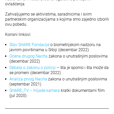
ovlašćenja.
Zahvaljujemo se aktivistima, saradnicima i svim
partnerskim organizacijama s kojima smo zajedno izborili
ovu pobedu.
Korisni linkovi:
Stav SHARE Fondacije
o biometrijskom nadzoru na
javnim površinama u Srbiji (decembar 2022)
Ocena drugog Nacrta
zakona o unutrašnjim poslovima
(decembar 2022)
Debata o zakonu o policiji
– šta je sporno i šta može da
se promeni (decembar 2022)
Analiza prvog Nacrta
zakona o unutrašnjim poslovima
(septembar 2021)
SHARE_TV – hiljade.kamera
kratki dokumentarni film
(jul 2020)