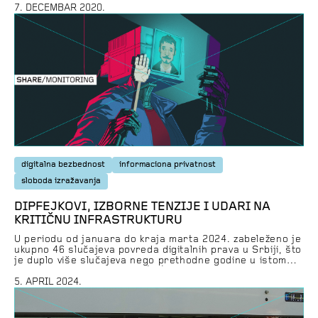
projekta “Sigurno društvo” uvodi Ministarstvo
7. DECEMBAR 2020.
unutrašnjih poslova, omogućava i prepoznavanje naših
lica i analizu našeg kretanja. Širom sveta sve je glasniji
protest protiv ovakvih tehnologija, jer se diskutabilan
doprinos […]
digitalna bezbednost
informaciona privatnost
sloboda izražavanja
DIPFEJKOVI, IZBORNE TENZIJE I UDARI NA
KRITIČNU INFRASTRUKTURU
U periodu od januara do kraja marta 2024. zabeleženo je
ukupno 46 slučajeva povreda digitalnih prava u Srbiji, što
je duplo više slučajeva nego prethodne godine u istom
periodu. Većina slučajeva (33) odnosi se ponovo na
uznemiravanja, pretnje i pritiske usmerene na novinare i
5. APRIL 2024.
medijske kuće, u kojima su najčešći napadači građani
(16), a u nekolicini slučajeva […]