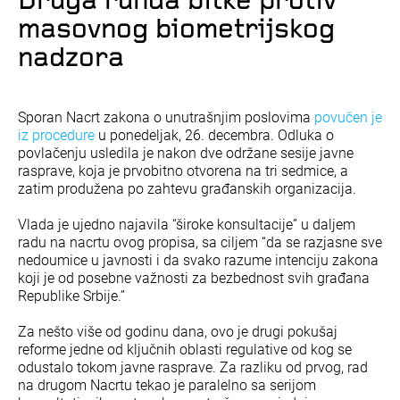
Druga runda bitke protiv
masovnog biometrijskog
nadzora
Sporan Nacrt zakona o unutrašnjim poslovima
povučen je
iz procedure
u ponedeljak, 26. decembra. Odluka o
povlačenju usledila je nakon dve održane sesije javne
rasprave, koja je prvobitno otvorena na tri sedmice, a
zatim produžena po zahtevu građanskih organizacija.
Vlada je ujedno najavila “široke konsultacije” u daljem
radu na nacrtu ovog propisa, sa ciljem “da se razjasne sve
nedoumice u javnosti i da svako razume intenciju zakona
koji je od posebne važnosti za bezbednost svih građana
Republike Srbije.”
Za nešto više od godinu dana, ovo je drugi pokušaj
reforme jedne od ključnih oblasti regulative od kog se
odustalo tokom javne rasprave. Za razliku od prvog, rad
na drugom Nacrtu tekao je paralelno sa serijom