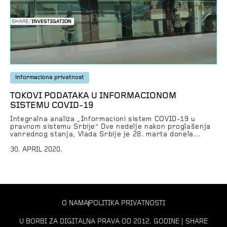
informaciona privatnost
TOKOVI PODATAKA U INFORMACIONOM
SISTEMU COVID-19
Integralna analiza „Informacioni sistem COVID-19 u
pravnom sistemu Srbije“ Dve nedelje nakon proglašenja
vanrednog stanja, Vlada Srbije je 28. marta donela
Zaključak o uspostavljanju centralizovanog informacionog
sistema za prikupljanje i obradu svih podataka o
30. APRIL 2020.
pandemiji. Zaključkom je predviđeno da sistem
neposredno uspostavlja Institut za javno zdravlje “Dr
Milan Jovanović Batut”, uz tehničku podršku Kancelarije
za […]
O NAMA
POLITIKA PRIVATNOSTI
U BORBI ZA DIGITALNA PRAVA OD 2012. GODINE | SHARE