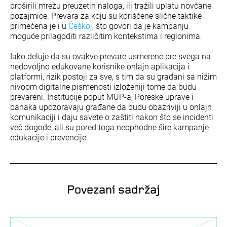
proširili mrežu preuzetih naloga, ili tražili uplatu novčane
pozajmice. Prevara za koju su korišćene slične taktike
primećena je i u
Češkoj
, što govori da je kampanju
moguće prilagoditi različitim kontekstima i regionima.
Iako deluje da su ovakve prevare usmerene pre svega na
nedovoljno edukovane korisnike onlajn aplikacija i
platformi, rizik postoji za sve, s tim da su građani sa nižim
nivoom digitalne pismenosti izloženiji tome da budu
prevareni. Institucije poput MUP-a, Poreske uprave i
banaka upozoravaju građane da budu obazriviji u onlajn
komunikaciji i daju savete o zaštiti nakon što se incidenti
već dogode, ali su pored toga neophodne šire kampanje
edukacije i prevencije.
Povezani sadržaj