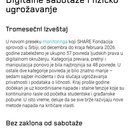
Digitalne sabotaže i fizičko
ugrožavanje
Tromesečni izveštaj
U novom preseku
monitoringa
koji SHARE Fondacija
sprovodi u Srbiji, od decembra do kraja februara 2026.
godine zabeleženo je ukupno 57 povreda ljudskih prava u
digitalnom okruženju. Kategorija prevara, pretnji i
manipulacija ponovo je bila najbrojnija sa 48 povrede. U
ostale dve kategorije povreda je bilo znatno manje –
sedam sajber incidenta i dva slučaja ugrožavanja
privatnosti i podataka o ličnosti. Kraj prošlе godinе
dočekan je uz koordinisane napade i stalne tenzije koje su
kontinuirano rasle od početka studentske i građanske
pobune. U isto vreme, deluje da se sve brže razvijaju nove
metode napada na kritičare vlasti.
Bez zaklona od sabotaže