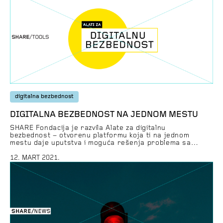
digitalna bezbednost
DIGITALNA BEZBEDNOST NA JEDNOM MESTU
SHARE Fondacija je razvila Alate za digitalnu
bezbednost – otvorenu platformu koja ti na jednom
mestu daje uputstva i moguća rešenja problema sa
radom sajtova, aplikacija ili uređaja, omogućava da
naučiš nešto više o dobrim praksama zaštite
12. MART 2021.
informacionih sistema i digitalnih dobara i pruži savet
ukoliko si žrtva nasilja ili uznemiravanja posredstvom
tehnologije. Pojavljuje ti se “greška […]