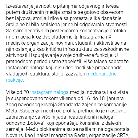
Izveštavanje javnosti o pitanjima od javnog interesa
putem društvenih medija smatra se gotovo obavezom –
bez lajvova, storija i rilova sa protesta, slika današnje
Srbije ne bi bila smislena jer ne bi odgovarala stvarnosti.
Sa svim negativnim posledicama koncentracije protoka
informacija kroz dve platforme, tj. Instagrama i X,
medijske organizacije, novinari, studenti i aktivisti se na
njih oslanjaju kao kritičnu infrastrukturu za svakodnevne
aktivnosti i ispunjavanje svoje društvene funkcije. U
prethodnom periodu smo zabeležili više talasa sabotaže
Instagram naloga koji nisu deo medijske propagande
vladajućih struktura, što je izazvalo i
međunarodne
reakcije
.
Više od 20
Instagram naloga
medija, novinara i aktivista
je suspendovano tokom vikenda od 16. do 18. januara
zbog navodnog kršenja Standarda zajednice kompanije
Meta. Suspenziji nekih od profila prethodilo je masovno
zapraćivanje sa više hiljada neautentičnih naloga,
odnosno „botova“, koji oponašaju korisnike iz dalekih
zemalja. Među blokiranima su se našla tri naloga portala
Nova.rs, kao i nalozi magazina Radar, organizacije CRTA,