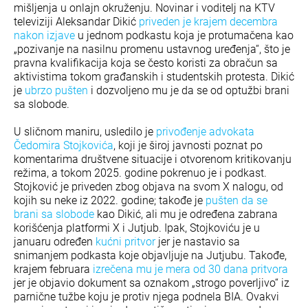
mišljenja u onlajn okruženju. Novinar i voditelj na KTV
televiziji Aleksandar Dikić
priveden je krajem decembra
nakon izjave
u jednom podkastu koja je protumačena kao
„pozivanje na nasilnu promenu ustavnog uređenja“, što je
pravna kvalifikacija koja se često koristi za obračun sa
aktivistima tokom građanskih i studentskih protesta. Dikić
je
ubrzo pušten
i dozvoljeno mu je da se od optužbi brani
sa slobode.
U sličnom maniru, usledilo je
privođenje advokata
Čedomira Stojkovića
, koji je široj javnosti poznat po
komentarima društvene situacije i otvorenom kritikovanju
režima, a tokom 2025. godine pokrenuo je i podkast.
Stojković je priveden zbog objava na svom X nalogu, od
kojih su neke iz 2022. godine; takođe je
pušten da se
brani sa slobode
kao Dikić, ali mu je određena zabrana
korišćenja platformi X i Jutjub. Ipak, Stojkoviću je u
januaru određen
kućni pritvor
jer je nastavio sa
snimanjem podkasta koje objavljuje na Jutjubu. Takođe,
krajem februara
izrečena mu je mera od 30 dana pritvora
jer je objavio dokument sa oznakom „strogo poverljivo“ iz
parnične tužbe koju je protiv njega podnela BIA. Ovakvi