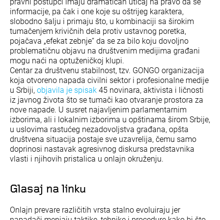
pravni postupci imaju dramatičan uticaj na pravo da se
informacije, pa čak i one koje su oštrijeg karaktera,
slobodno šalju i primaju što, u kombinaciji sa širokim
tumačenjem krivičnih dela protiv ustavnog poretka,
pojačava „efekat zebnje“ da se za bilo koju dovoljno
problematičnu objavu na društvenim medijima građani
mogu naći na optuženičkoj klupi.
Centar za društvenu stabilnost, tzv. GONGO organizacija
koja otvoreno napada civilni sektor i profesionalne medije
u Srbiji,
objavila je spisak
45 novinara, aktivista i ličnosti
iz javnog života što se tumači kao otvaranje prostora za
nove napade. U susret najavljenim parlamentarnim
izborima, ali i lokalnim izborima u opštinama širom Srbije,
u uslovima rastućeg nezadovoljstva građana, opšta
društvena situacija postaje sve uzavrelija, čemu samo
doprinosi nastavak agresivnog diskursa predstavnika
vlasti i njihovih pristalica u onlajn okruženju.
Glasaj na linku
Onlajn prevare različitih vrsta stalno evoluiraju jer
napadači menjaju taktike, tehnike i procedure kako bi što