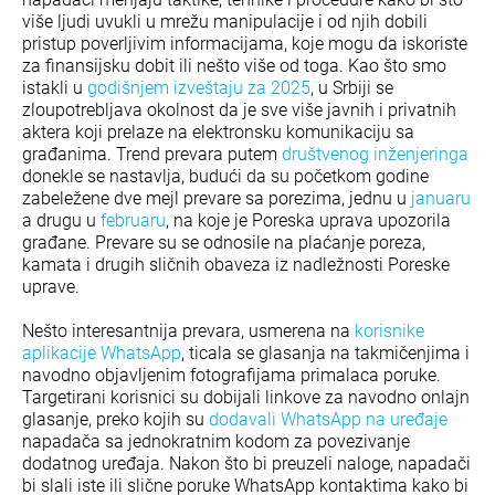
više ljudi uvukli u mrežu manipulacije i od njih dobili
pristup poverljivim informacijama, koje mogu da iskoriste
za finansijsku dobit ili nešto više od toga. Kao što smo
istakli u
godišnjem izveštaju za 2025
, u Srbiji se
zloupotrebljava okolnost da je sve više javnih i privatnih
aktera koji prelaze na elektronsku komunikaciju sa
građanima. Trend prevara putem
društvenog inženjeringa
donekle se nastavlja, budući da su početkom godine
zabeležene dve mejl prevare sa porezima, jednu u
januaru
a drugu u
februaru
, na koje je Poreska uprava upozorila
građane. Prevare su se odnosile na plaćanje poreza,
kamata i drugih sličnih obaveza iz nadležnosti Poreske
uprave.
Nešto interesantnija prevara, usmerena na
korisnike
aplikacije WhatsApp
, ticala se glasanja na takmičenjima i
navodno objavljenim fotografijama primalaca poruke.
Targetirani korisnici su dobijali linkove za navodno onlajn
glasanje, preko kojih su
dodavali WhatsApp na uređaje
napadača sa jednokratnim kodom za povezivanje
dodatnog uređaja. Nakon što bi preuzeli naloge, napadači
bi slali iste ili slične poruke WhatsApp kontaktima kako bi