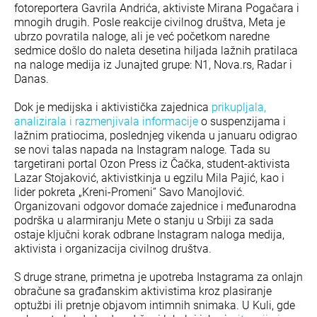
fotoreportera Gavrila Andrića, aktiviste Mirana Pogačara i
mnogih drugih. Posle reakcije civilnog društva, Meta je
ubrzo povratila naloge, ali je već početkom naredne
sedmice došlo do naleta desetina hiljada lažnih pratilaca
na naloge medija iz Junajted grupe: N1, Nova.rs, Radar i
Danas.
Dok je medijska i aktivistička zajednica
prikupljala,
analizirala i razmenjivala informacije
o suspenzijama i
lažnim pratiocima, poslednjeg vikenda u januaru odigrao
se novi talas napada na Instagram naloge. Tada su
targetirani portal Ozon Press iz Čačka, student-aktivista
Lazar Stojaković, aktivistkinja u egzilu Mila Pajić, kao i
lider pokreta „Kreni-Promeni“ Savo Manojlović.
Organizovani odgovor domaće zajednice i međunarodna
podrška u alarmiranju Mete o stanju u Srbiji za sada
ostaje ključni korak odbrane Instagram naloga medija,
aktivista i organizacija civilnog društva.
S druge strane, primetna je upotreba Instagrama za onlajn
obračune sa građanskim aktivistima kroz plasiranje
optužbi ili pretnje objavom intimnih snimaka. U Kuli, gde