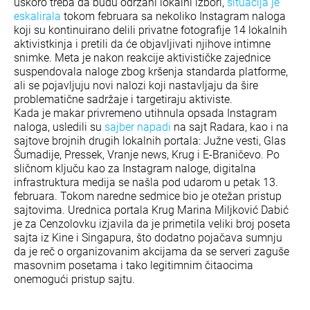
uskoro treba da budu održani lokalni izbori,
situacija je
eskalirala
tokom februara sa nekoliko Instagram naloga
koji su kontinuirano delili privatne fotografije 14 lokalnih
aktivistkinja i pretili da će objavljivati njihove intimne
snimke. Meta je nakon reakcije aktivističke zajednice
suspendovala naloge zbog kršenja standarda platforme,
ali se pojavljuju novi nalozi koji nastavljaju da šire
problematične sadržaje i targetiraju aktiviste.
Kada je makar privremeno utihnula opsada Instagram
naloga, usledili su
sajber napadi
na sajt Radara, kao i na
sajtove brojnih drugih lokalnih portala: Južne vesti, Glas
Šumadije, Pressek, Vranje news, Krug i E-Braničevo. Po
sličnom ključu kao za Instagram naloge, digitalna
infrastruktura medija se našla pod udarom u petak 13.
februara. Tokom naredne sedmice bio je otežan pristup
sajtovima. Urednica portala Krug Marina Miljković Dabić
je za Cenzolovku izjavila da je primetila veliki broj poseta
sajta iz Kine i Singapura, što dodatno pojačava sumnju
da je reč o organizovanim akcijama da se serveri zaguše
masovnim posetama i tako legitimnim čitaocima
onemogući pristup sajtu.