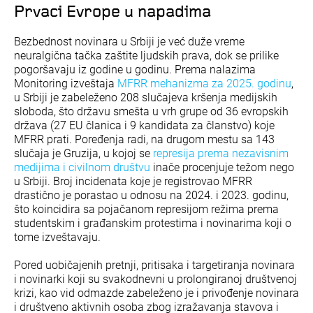
Prvaci Evrope u napadima
Bezbednost novinara u Srbiji je već duže vreme
neuralgična tačka zaštite ljudskih prava, dok se prilike
pogoršavaju iz godine u godinu. Prema nalazima
Monitoring izveštaja
MFRR mehanizma za 2025. godinu
,
u Srbiji je zabeleženo 208 slučajeva kršenja medijskih
sloboda, što državu smešta u vrh grupe od 36 evropskih
država (27 EU članica i 9 kandidata za članstvo) koje
MFRR prati. Poređenja radi, na drugom mestu sa 143
slučaja je Gruzija, u kojoj se
represija prema nezavisnim
medijima i civilnom društvu
inače procenjuje težom nego
u Srbiji. Broj incidenata koje je registrovao MFRR
drastično je porastao u odnosu na 2024. i 2023. godinu,
što koincidira sa pojačanom represijom režima prema
studentskim i građanskim protestima i novinarima koji o
tome izveštavaju.
Pored uobičajenih pretnji, pritisaka i targetiranja novinara
i novinarki koji su svakodnevni u prolongiranoj društvenoj
krizi, kao vid odmazde zabeleženo je i privođenje novinara
i društveno aktivnih osoba zbog izražavanja stavova i