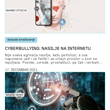
pornografiju su sve […]
sloboda izražavanja
CYBERBULLYING: NASILJE NA INTERNETU
Nije svaka agresija nasilje, kažu psiholozi, a ova
napomena važi i za fizički i za onlajn prostor u kom se
ispoljava. Psovke, uvrede, prostakluci, pa čak i verbalne
pretnje izrečene / napisane u trenucima besa i
frustracije nesumnjivo su izlivi agresije, ali im je za
17. DECEMBAR 2021.
nasilje potrebno nešto više od impulsivne reakcije:
namera da se […]