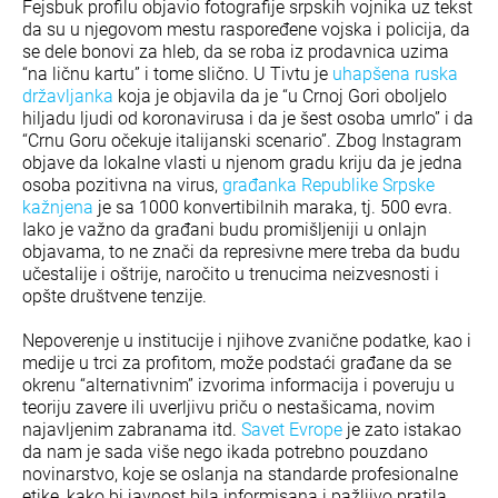
Fejsbuk profilu objavio fotografije srpskih vojnika uz tekst
da su u njegovom mestu raspoređene vojska i policija, da
se dele bonovi za hleb, da se roba iz prodavnica uzima
“na ličnu kartu” i tome slično. U Tivtu je
uhapšena ruska
državljanka
koja je objavila da je “u Crnoj Gori oboljelo
hiljadu ljudi od koronavirusa i da je šest osoba umrlo” i da
“Crnu Goru očekuje italijanski scenario”. Zbog Instagram
objave da lokalne vlasti u njenom gradu kriju da je jedna
osoba pozitivna na virus,
građanka Republike Srpske
kažnjena
je sa 1000 konvertibilnih maraka, tj. 500 evra.
Iako je važno da građani budu promišljeniji u onlajn
objavama, to ne znači da represivne mere treba da budu
učestalije i oštrije, naročito u trenucima neizvesnosti i
opšte društvene tenzije.
Nepoverenje u institucije i njihove zvanične podatke, kao i
medije u trci za profitom, može podstaći građane da se
okrenu “alternativnim” izvorima informacija i poveruju u
teoriju zavere ili uverljivu priču o nestašicama, novim
najavljenim zabranama itd.
Savet Evrope
je zato istakao
da nam je sada više nego ikada potrebno pouzdano
novinarstvo, koje se oslanja na standarde profesionalne
etike, kako bi javnost bila informisana i pažljivo pratila