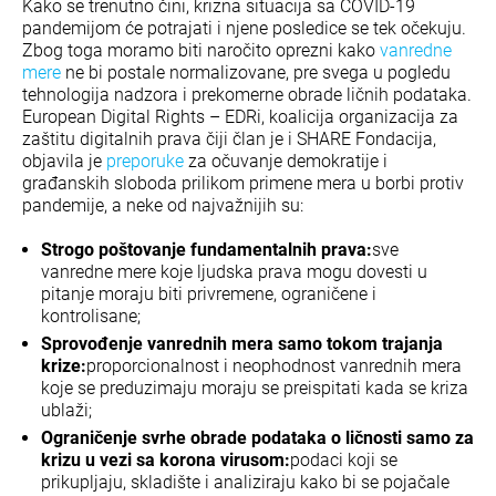
Kako se trenutno čini, krizna situacija sa COVID-19
pandemijom će potrajati i njene posledice se tek očekuju.
Zbog toga moramo biti naročito oprezni kako
vanredne
mere
ne bi postale normalizovane, pre svega u pogledu
tehnologija nadzora i prekomerne obrade ličnih podataka.
European Digital Rights – EDRi, koalicija organizacija za
zaštitu digitalnih prava čiji član je i SHARE Fondacija,
objavila je
preporuke
za očuvanje demokratije i
građanskih sloboda prilikom primene mera u borbi protiv
pandemije, a neke od najvažnijih su:
Strogo poštovanje fundamentalnih prava:
sve
vanredne mere koje ljudska prava mogu dovesti u
pitanje moraju biti privremene, ograničene i
kontrolisane;
Sprovođenje vanrednih mera samo tokom trajanja
krize:
proporcionalnost i neophodnost vanrednih mera
koje se preduzimaju moraju se preispitati kada se kriza
ublaži;
Ograničenje svrhe obrade podataka o ličnosti samo za
krizu u vezi sa korona virusom:
podaci koji se
prikupljaju, skladište i analiziraju kako bi se pojačale