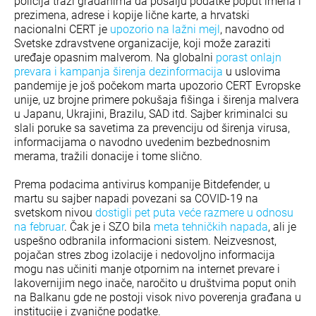
policija traži građanima da pošalju podatke poput imena i
prezimena, adrese i kopije lične karte, a hrvatski
nacionalni CERT je
upozorio na lažni mejl
, navodno od
Svetske zdravstvene organizacije, koji može zaraziti
uređaje opasnim malverom. Na globalni
porast onlajn
prevara i kampanja širenja dezinformacija
u uslovima
pandemije je još počekom marta upozorio CERT Evropske
unije, uz brojne primere pokušaja fišinga i širenja malvera
u Japanu, Ukrajini, Brazilu, SAD itd. Sajber kriminalci su
slali poruke sa savetima za prevenciju od širenja virusa,
informacijama o navodno uvedenim bezbednosnim
merama, tražili donacije i tome slično.
Prema podacima antivirus kompanije Bitdefender, u
martu su sajber napadi povezani sa COVID-19 na
svetskom nivou
dostigli pet puta veće razmere u odnosu
na februar
. Čak je i SZO bila
meta tehničkih napada
, ali je
uspešno odbranila informacioni sistem. Neizvesnost,
pojačan stres zbog izolacije i nedovoljno informacija
mogu nas učiniti manje otpornim na internet prevare i
lakovernijim nego inače, naročito u društvima poput onih
na Balkanu gde ne postoji visok nivo poverenja građana u
institucije i zvanične podatke.