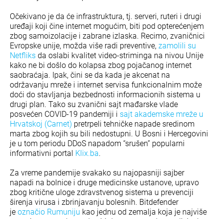
Očekivano je da će infrastruktura, tj. serveri, ruteri i drugi
uređaji koji čine internet mogućim, biti pod opterećenjem
zbog samoizolacije i zabrane izlaska. Recimo, zvaničnici
Evropske unije, možda više radi preventive,
zamolili su
Netfliks
da oslabi kvalitet video-striminga na nivou Unije
kako ne bi došlo do kolapsa zbog pojačanog internet
saobraćaja. Ipak, čini se da kada je akcenat na
održavanju mreže i internet servisa funkcionalnim može
doći do stavljanja bezbednosti informacionih sistema u
drugi plan. Tako su zvanični sajt mađarske vlade
posvećen COVID-19 pandemiji i
sajt akademske mreže u
Hrvatskoj (Carnet)
pretrpeli tehničke napade sredinom
marta zbog kojih su bili nedostupni. U Bosni i Hercegovini
je u tom periodu DDoS napadom “srušen” popularni
informativni portal
Klix.ba
.
Za vreme pandemije svakako su najopasniji sajber
napadi na bolnice i druge medicinske ustanove, upravo
zbog kritične uloge zdravstvenog sistema u prevenciji
širenja virusa i zbrinjavanju bolesnih. Bitdefender
je
označio Rumuniju
kao jednu od zemalja koja je najviše