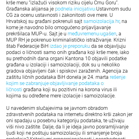
krše meru “izlažući visokom riziku cijelu Crnu Goru”.
Građanska alijansa je
podnela inicijativu
Ustavnom sudu
CG za ocenu ustavnosti i zakonitosti ove mere. U
Hrvatskoj su građani pokrenuli sajt
samoizolacija.hr
, na
kome je navodno bilo omogućeno prijavljavanje
prekršilaca MUP-u. Sajt je u
međuvremenu ugašen
, a
MUP RH je pokrenuo kriminalističko istraživanje. Krizni
štab Federacije BiH
izdao je preporuku
da se objavljuju
podaci o ličnosti samo onih građana koji krše mere, iako
su prethodnih dana organi Kantona 10 objavili podatke
građana u izolaciji i samoizolaciji, dok su u nekoliko
gradova objavljeni čak i spiskovi zaraženih. Agencija za
zaštitu ličnih podataka BiH donela je 24. marta
rešenje
kojim se zabranjuje objavljivanje podataka o
ličnosti
građana koji su pozitivni na korona virus ili
kojima su određene mere izolacije i samoizolacije.
U navedenim slučajevima se javnom obradom
zdravstvenih podataka na internetu direktno krši zakon jer
oni spadaju u posebnu kategoriju podataka, te uživaju
viši nivo zaštite. Dalje, da li je ideja javno posramljivanje
ljudi koji ne poštuju samoizolaciju ili smanjenje broja