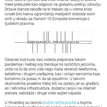
mere preduzete kao odgovor na globalnu pretnju zdravlju.
Države članice takođe ne bi trebalo da u vreme krize
uvode bilo kakva ograničenja medijskih sloboda osim
onih u skladu sa članom 10 Evropske konvencije o
ljudskim pravima.
Ostanak kod kuće, kao vodeća preporuka tokom
pandemije i hešteg koji trenduje na različitim jezicima,
utiče na to da smo više nego inače okrenuti telefonima,
tabletima i drugim uređajima, kao i onlajn servisima koje
koristimo za posao ili da se opustimo. U takvim
okolnostima posebno treba biti na oprezu jer su građani,
ali i tehnička infrastruktura, dodatno ranjivi na internet
prevare, sabotaže i druge vrste sajber napada.
U Hrvatskoj su recimo
kružile lažne poruke
u kojima