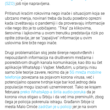
(SZO)
još nije napravljena.
Pritisnuti kraćim rokovima nego inače i situacijom koja se
ubrzano menja, novinari treba da budu posebno oprezni
kada izveštavaju o pandemiji i da proveravaju informacije
više nego što je to uobičajeno. “Trka” za klikovima,
šerovima i lajkovima u ovom trenutku predstavlja rizik po
opšte zdravlje, jer se “zapaljive” informacije u ovim
uslovima šire brže nego inače.
Drugi problematičan sloj jeste širenje nepotvrđenih i
nepouzdanih informacija na društvenim mrežama i
posredstvom drugih kanala komunikacije, kao što su čet
aplikacije WhatsApp i Vajber. Međutim, u pitanju nisu
samo bile teorije zavere, recimo da je
5G mreža mobilne
telefonije
povezana sa pojavom korona virusa, već i
potencijalno opasne tvrdnje koje bar kod jednog dela
populacije mogu izazvati uznemirenost. Tako se krajem
februara
preko WhatsApp-a širila audio-poruka
da je
korona virus stigao u Srbiju i da već ima preminulih, zbog
čega je policija pokrenula istragu. Građanin Srbije iz
mesta Malo Crniće
zadržan je u policiji
jer je na svom