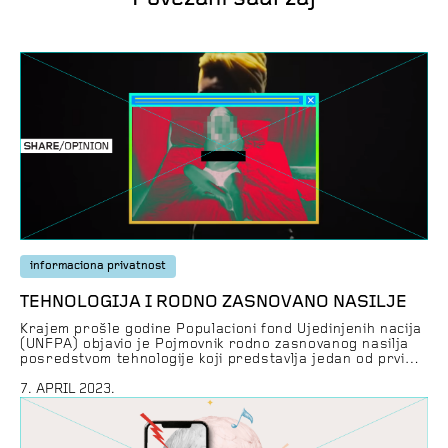
informaciona privatnost
TEHNOLOGIJA I RODNO ZASNOVANO NASILJE
Krajem prošle godine Populacioni fond Ujedinjenih nacija
(UNFPA) objavio je Pojmovnik rodno zasnovanog nasilja
posredstvom tehnologije koji predstavlja jedan od prvih
koraka u usklađivanju lokalnog digitalnog prostora sa
svetskim, nudeći prvi stručni prevod za termine i
7. APRIL 2023.
koncepte koji okružuju i čine rodno zasnovano nasilje na
mrežama. Rodno znasnovano nasilje na mrežama,
pogotovo grupe koje distribuiraju osvetničku