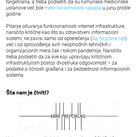
targetirana, a treba podsetiti da su rumunske medicinske
ustanove već bile
mete ransomware napada
u junu prošle
godine.
Pitanje očuvanja funkcionalnosti internet infrastrukture,
naročito kritične kao što su zdravstveni informacioni
sistemi, ne zavisi samo od opterećenja (
da ne prsne net
)
već i od sprovođenja svih neophodnih tehničkih i
organizacionih mera čak i tokom pandemije. Naročito
treba podsetiti da za sve koji upravljaju kritičnom
infrastrukturom postoji dvostruka odgovornost – za
podatke o ličnosti građana i za bezbednost informacionih
sistema.
Šta nam je činiti?