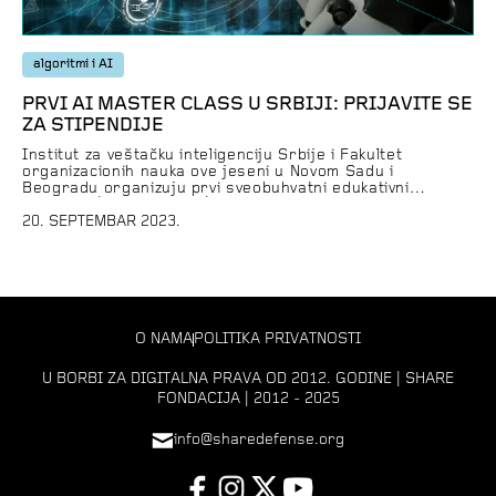
algoritmi i AI
PRVI AI MASTER CLASS U SRBIJI: PRIJAVITE SE
ZA STIPENDIJE
Institut za veštačku inteligenciju Srbije i Fakultet
organizacionih nauka ove jeseni u Novom Sadu i
Beogradu organizuju prvi sveobuhvatni edukativni
program (Master Class) o pravnim i etičkim izazovima
regulisanja veštačke inteligencije. Prijave su
20. SEPTEMBAR 2023.
otvorene na zvaničnom sajtu programa, a organizatori su
obezbedili stipendije za predstavnike civilnog društva,
medija, naučno-istraživačke zajednice i drugih srodnih
sektora. Kandidati za […]
O NAMA
POLITIKA PRIVATNOSTI
U BORBI ZA DIGITALNA PRAVA OD 2012. GODINE | SHARE
FONDACIJA | 2012 - 2025
info@sharedefense.org