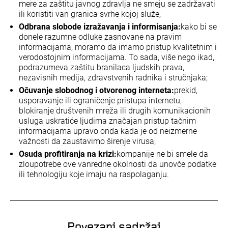
mere za zaštitu javnog zdravlja ne smeju se zadržavati
ili koristiti van granica svrhe kojoj služe;
Odbrana slobode izražavanja i informisanja:
kako bi se
donele razumne odluke zasnovane na pravim
informacijama, moramo da imamo pristup kvalitetnim i
verodostojnim informacijama. To sada, više nego ikad,
podrazumeva zaštitu branilaca ljudskih prava,
nezavisnih medija, zdravstvenih radnika i stručnjaka;
Očuvanje slobodnog i otvorenog interneta:
prekid,
usporavanje ili ograničenje pristupa internetu,
blokiranje društvenih mreža ili drugih komunikacionih
usluga uskratiće ljudima značajan pristup tačnim
informacijama upravo onda kada je od neizmerne
važnosti da zaustavimo širenje virusa;
Osuda profitiranja na krizi:
kompanije ne bi smele da
zloupotrebe ove vanredne okolnosti da unovče podatke
ili tehnologiju koje imaju na raspolaganju.
Povezani sadržaj