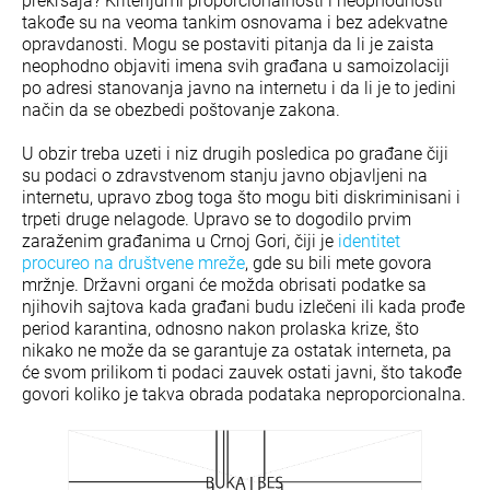
prekršaja? Kriterijumi proporcionalnosti i neophodnosti
takođe su na veoma tankim osnovama i bez adekvatne
opravdanosti. Mogu se postaviti pitanja da li je zaista
neophodno objaviti imena svih građana u samoizolaciji
po adresi stanovanja javno na internetu i da li je to jedini
način da se obezbedi poštovanje zakona.
U obzir treba uzeti i niz drugih posledica po građane čiji
su podaci o zdravstvenom stanju javno objavljeni na
internetu, upravo zbog toga što mogu biti diskriminisani i
trpeti druge nelagode. Upravo se to dogodilo prvim
zaraženim građanima u Crnoj Gori, čiji je
identitet
procureo na društvene mreže
, gde su bili mete govora
mržnje. Državni organi će možda obrisati podatke sa
njihovih sajtova kada građani budu izlečeni ili kada prođe
period karantina, odnosno nakon prolaska krize, što
nikako ne može da se garantuje za ostatak interneta, pa
će svom prilikom ti podaci zauvek ostati javni, što takođe
govori koliko je takva obrada podataka neproporcionalna.