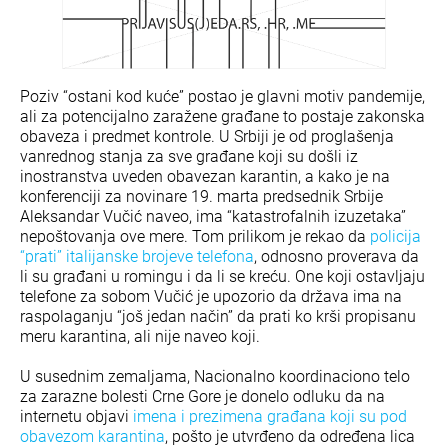
Poziv “ostani kod kuće” postao je glavni motiv pandemije,
ali za potencijalno zaražene građane to postaje zakonska
obaveza i predmet kontrole. U Srbiji je od proglašenja
vanrednog stanja za sve građane koji su došli iz
inostranstva uveden obavezan karantin, a kako je na
konferenciji za novinare 19. marta predsednik Srbije
Aleksandar Vučić naveo, ima “katastrofalnih izuzetaka”
nepoštovanja ove mere. Tom prilikom je rekao da
policija
“prati” italijanske brojeve telefona
, odnosno proverava da
li su građani u romingu i da li se kreću. One koji ostavljaju
telefone za sobom Vučić je upozorio da država ima na
raspolaganju “još jedan način” da prati ko krši propisanu
meru karantina, ali nije naveo koji.
U susednim zemaljama, Nacionalno koordinaciono telo
za zarazne bolesti Crne Gore je donelo odluku da na
internetu objavi
imena i prezimena građana koji su pod
obavezom karantina
, pošto je utvrđeno da određena lica