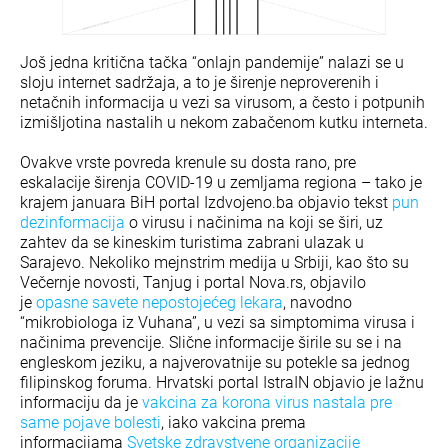
Još jedna kritična tačka “onlajn pandemije” nalazi se u
sloju internet sadržaja, a to je širenje neproverenih i
netačnih informacija u vezi sa virusom, a često i potpunih
izmišljotina nastalih u nekom zabačenom kutku interneta.
Ovakve vrste povreda krenule su dosta rano, pre
eskalacije širenja COVID-19 u zemljama regiona – tako je
krajem januara BiH portal Izdvojeno.ba objavio tekst
pun
dezinformacija
o virusu i načinima na koji se širi, uz
zahtev da se kineskim turistima zabrani ulazak u
Sarajevo. Nekoliko mejnstrim medija u Srbiji, kao što su
Večernje novosti, Tanjug i portal Nova.rs, objavilo
je
opasne savete nepostojećeg lekara
, navodno
“mikrobiologa iz Vuhana”, u vezi sa simptomima virusa i
načinima prevencije. Slične informacije širile su se i na
engleskom jeziku, a najverovatnije su potekle sa jednog
filipinskog foruma. Hrvatski portal IstraIN objavio je lažnu
informaciju da je
vakcina za korona virus nastala pre
same pojave bolesti
, iako vakcina prema
informacijama
Svetske zdravstvene organizacije