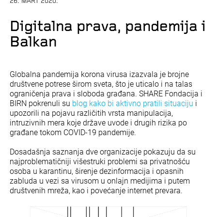
26. MART 2020.
Digitalna prava, pandemija i
Balkan
Globalna pandemija korona virusa izazvala je brojne
društvene potrese širom sveta, što je uticalo i na talas
ograničenja prava i sloboda građana. SHARE Fondacija i
BIRN pokrenuli su
blog kako bi aktivno pratili situaciju
i
upozorili na pojavu različitih vrsta manipulacija,
intruzivnih mera koje države uvode i drugih rizika po
građane tokom COVID-19 pandemije.
Dosadašnja saznanja dve organizacije pokazuju da su
najproblematičniji višestruki problemi sa privatnošću
osoba u karantinu, širenje dezinformacija i opasnih
zabluda u vezi sa virusom u onlajn medijima i putem
društvenih mreža, kao i povećanje internet prevara.