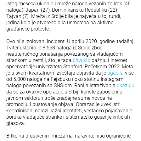
istog meseca uklonio i mreže naloga vezanih za Irak (46
naloga), Japan (27), Dominikansku Republiku (22) i
Tajvan (7). Mreža iz Srbije bila je najveća u toj rundi, i
jedina koja je otvoreno bila usmerena na aktivne
građanske proteste.
Ovo nije izolovani incident. U aprilu 2020. godine, tadašnji
Tviter uklonio je 8.558 naloga iz Srbije zbog
neautentičnog ponašanja povezanog sa vladajućom
strankom u zemlji, što je tada
privuklo
pažnju i Internet
opservatorije univerziteta Stanford. Početkom 2023, Meta
je u svom kvartalnom izveštaju objavila da je
ugasila
više
od 5.000 naloga na Fejsbuku i oko stotinu Instagram
naloga povezanih sa SNS-om. Ranija istraživanja
ukazuju
da se za ovakve operacije u Srbiji koriste zaposleni u
javnom sektoru i troše značajne sume novca na
promociju i bustovanje objava. Obrazac je uvek isti:
koordinisani nalozi, lažni identiteti, veštačko pojačavanje
poruka vladajuće stranke i sistematsko gušenje kritičkih
glasova.
Bitke na društvenim mrežama, naravno, nisu ograničene