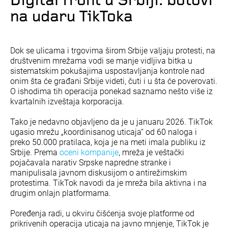
Digital front u Srbiji: botovi
na udaru TikToka
Dok se ulicama i trgovima širom Srbije valjaju protesti, na
društvenim mrežama vodi se manje vidljiva bitka u
sistematskim pokušajima uspostavljanja kontrole nad
onim šta će građani Srbije videti, čuti i u šta će poverovati.
O ishodima tih operacija ponekad saznamo nešto više iz
kvartalnih izveštaja korporacija.
Tako je nedavno objavljeno da je u januaru 2026. TikTok
ugasio mrežu „koordinisanog uticaja“ od 60 naloga i
preko 50.000 pratilaca, koja je na meti imala publiku iz
Srbije. Prema
oceni kompanije
, mreža je veštački
pojačavala narativ Srpske napredne stranke i
manipulisala javnom diskusijom o antirežimskim
protestima. TikTok navodi da je mreža bila aktivna i na
drugim onlajn platformama.
Poređenja radi, u okviru čišćenja svoje platforme od
prikrivenih operacija uticaja na javno mnjenje, TikTok je