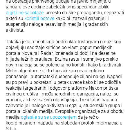
na operacije prikrivenog uticaja na javno mnjenje. U
januaru ove godine zabeležili smo specifičan oblik
digitalne sabotaže
: umesto da šire propagandu, nepoznati
akteri su
koristili botove
kako bi izazvali gašenje ili
suspenziju naloga nezavisnih medija i građanskih
aktivista.
Taktika je bila neobično podmukla: Instagram nalozi koji
objavljuju sadržaje kritične po vlast, poput medijskih
portala Nova.rs i Radar, iznenada bi dobili na desetine
hiljada lažnih pratilaca. Brzina rasta i sumnjivo poreklo
novih naloga su se potencijalno koristili kako bi aktivirali
Metin algoritam koji to tumači kao neautentično
ponašanje i automatski suspenduje ciljani nalog. Napadi
su po pravilu pokretani u petak uveče kako bi se odložila
reakcija targetiranih i odgovor platforme.Nakon pritiska
civilnog društva i međunarodnih organizacija, nalozi su
vraćani, ali bez ikakvih objašnjenja. Treći talas napada
zahvatio je i naloge aktivista u egzilu, studentskih grupa i
portala lokalnih medija. Evropske organizacije za slobodu
medija
oglasile su se upozorenjem
da je reč o
koordinisanom napadu na slobodan protok informacija u
Srbiji.