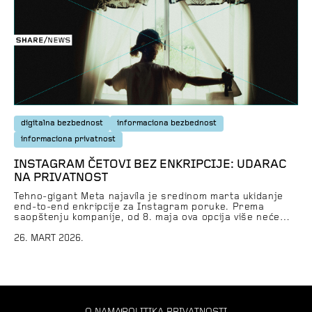
[…]
digitalna bezbednost
informaciona bezbednost
informaciona privatnost
INSTAGRAM ČETOVI BEZ ENKRIPCIJE: UDARAC
NA PRIVATNOST
Tehno-gigant Meta najavila je sredinom marta ukidanje
end-to-end enkripcije za Instagram poruke. Prema
saopštenju kompanije, od 8. maja ova opcija više neće
biti dostupna, a korisnicima će kroz aplikaciju biti
objašnjeno kako da preuzmu Instagram prepiske koje
26. MART 2026.
žele da sačuvaju. Ovaj potez Mete predstavlja korak
unazad kada je reč o bezbednosti komunikacije korisnika i
zaštite […]