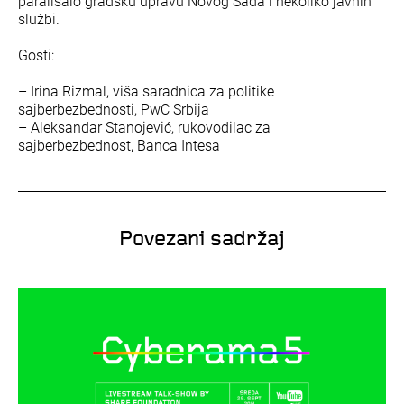
paralisalo gradsku upravu Novog Sada i nekoliko javnih
službi.
Gosti:
– Irina Rizmal, viša saradnica za politike
sajberbezbednosti, PwC Srbija
– Aleksandar Stanojević, rukovodilac za
sajberbezbednost, Banca Intesa
Povezani sadržaj