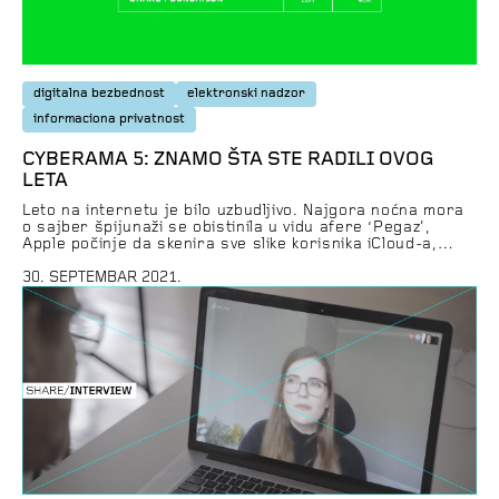
digitalna bezbednost
elektronski nadzor
informaciona privatnost
CYBERAMA 5: ZNAMO ŠTA STE RADILI OVOG
LETA
Leto na internetu je bilo uzbudljivo. Najgora noćna mora
o sajber špijunaži se obistinila u vidu afere ‘Pegaz’,
Apple počinje da skenira sve slike korisnika iCloud-a,
talibani su preuzeli bazu biometrijskih podataka
Avganistanaca koji su radili sa Amerikom, Privredna
30. SEPTEMBAR 2021.
komora Srbije je ostavila otvoren server sa skeniranim
dokumentima građana, a prošle nedelje je na raspravi
[…]