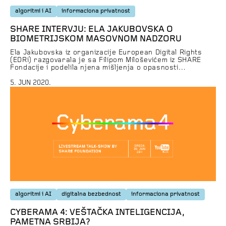
algoritmi i AI
informaciona privatnost
SHARE INTERVJU: ELA JAKUBOVSKA O
BIOMETRIJSKOM MASOVNOM NADZORU
Ela Jakubovska iz organizacije European Digital Rights
(EDRi) razgovarala je sa Filipom Miloševićem iz SHARE
Fondacije i podelila njena mišljenja o opasnosti
masovnog biometrijskog nadzora po ljudska prava i
slobode. Filip: Ćao Eli. Ne čujem te… Ela: Ali čujem te,
5. JUN 2020.
čekaj. Imam čudan sto sa više nivoa. Uzeću par knjiga da
podignem… Dobro je. Filip: […]
algoritmi i AI
digitalna bezbednost
informaciona privatnost
CYBERAMA 4: VEŠTAČKA INTELIGENCIJA,
PAMETNA SRBIJA?