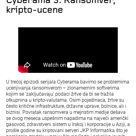
Cyberama 3: Ransomver,
kripto-ucene
U trećoj epizodi serijala Cyberama bavimo se problemima
ucenjivanja ransomverom – zlonamernim softverima
kojim se ‘zaključavaju’ podaci žrtve da bi se tražila
otkupnina u kripto-valutama. Osim pojedinaca, žrtve su
često kritične infrastrukture, državne uprave, bolnice, ali i
biznisi. Povratak ransomvera u mejnstim medije dešava
se ovog meseca uspešnim napadima na najveći američki
gasovod, zdravstveni sistem u Irskoj i korporacije u Aziji, a
prošle godine su kriptovani serveri JKP Informatika što je