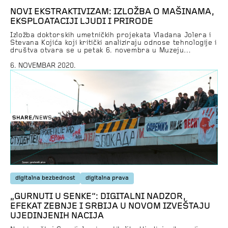
NOVI EKSTRAKTIVIZAM: IZLOŽBA O MAŠINAMA,
EKSPLOATACIJI LJUDI I PRIRODE
Izložba doktorskih umetničkih projekata Vladana Jolera i
Stevana Kojića koji kritički analiziraju odnose tehnologije i
društva otvara se u petak 6. novembra u Muzeju
savremene umetnosti Vojvodine. Autori se bave analizom
nevidljivih infrastruktura interneta, društvenih mreža i
6. NOVEMBAR 2020.
veštačke inteligencije, kao i efektima automatizovanih i
autonomnih sistema koji proizvode različite društvene
fenomene u kojima ključnu ulogu ima eksploatacija […]
digitalna bezbednost
digitalna prava
„GURNUTI U SENKE“: DIGITALNI NADZOR,
EFEKAT ZEBNJE I SRBIJA U NOVOM IZVEŠTAJU
UJEDINJENIH NACIJA