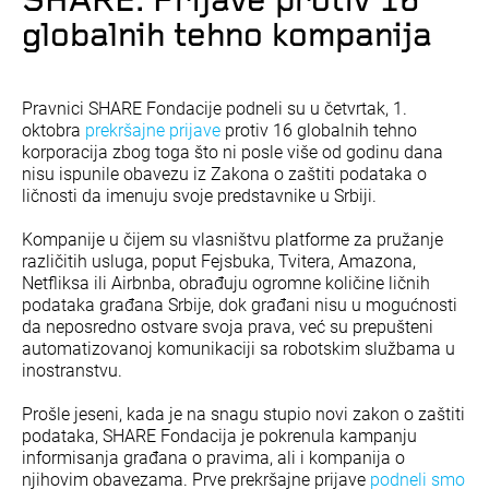
SHARE: Prijave protiv 16
globalnih tehno kompanija
Pravnici SHARE Fondacije podneli su u četvrtak, 1.
oktobra
prekršajne prijave
protiv 16 globalnih tehno
korporacija zbog toga što ni posle više od godinu dana
nisu ispunile obavezu iz Zakona o zaštiti podataka o
ličnosti da imenuju svoje predstavnike u Srbiji.
Kompanije u čijem su vlasništvu platforme za pružanje
različitih usluga, poput Fejsbuka, Tvitera, Amazona,
Netfliksa ili Airbnba, obrađuju ogromne količine ličnih
podataka građana Srbije, dok građani nisu u mogućnosti
da neposredno ostvare svoja prava, već su prepušteni
automatizovanoj komunikaciji sa robotskim službama u
inostranstvu.
Prošle jeseni, kada je na snagu stupio novi zakon o zaštiti
podataka, SHARE Fondacija je pokrenula kampanju
informisanja građana o pravima, ali i kompanija o
njihovim obavezama. Prve prekršajne prijave
podneli smo