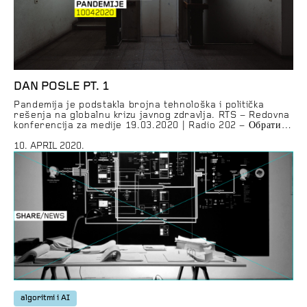
DAN POSLE PT. 1
Pandemija je podstakla brojna tehnološka i politička
rešenja na globalnu krizu javnog zdravlja. RTS – Redovna
konferencija za medije 19.03.2020 | Radio 202 – Обрати
пажњу! : Нова светска активност – пријави комшију | BBC
Global News Podcast | Radio Slobodna Evropa Vesti | Al
10. APRIL 2020.
Jazeera News | TraceTogether App Promo Video | Dunja i
[…]
algoritmi i AI