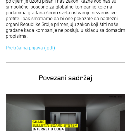
po čijem je uzoru pisan i naš zakon, kazne kod nas su
simbolične, posebno za globalne kompanije koje na
podacima građana širom sveta ostvaruju nezamislive
profite. Ipak smatramo da bi one pokazale da nadležni
organi Republike Srbije primenjuju zakon koji štiti naše
građane kada kompanije ne posluju u skladu sa domaćim
propisima.
Prekršajna prijava (.pdf)
Povezani sadržaj