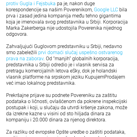
protiv Gugla i Fejsbuka
pa je, nakon duge
korespondencije sa našim Poverenikom,
Google LLC
bila
prva i zasad jedina kompanija među tehno gigantima
koja je imenovala svog predstavnika u Srbiji. Korporacija
Marka Zakerberga nije udostojila Poverenika nijednog
odgovora.
Zahvaljujući Guglovom predstavniku u Srbiji, nedavno
smo zabeležili
prvi domaći slučaj uspešno ostvarenog
prava na zaborav
. Od “manjih” globalnih korporacija,
predstavnika u Srbiji odredio je i vlasnik servisa za
pretragu komercijalnih letova eSky, dok je holandski
vlasnik platforme na srpskom jeziku KupujemProdajem
već imao lokalnog predstavnika.
Prekršajne prijave su podnete Povereniku za zaštitu
podataka o ličnosti, ovlašćenom da pokrene inspekcijski
postupak i koji, u slučaju da utvrdi kršenje zakona, može
da izrekne kazne u visini od sto hiljada dinara za
kompaniju i 20.000 dinara za njenog direktora.
Za razliku od evropske Opšte uredbe o zaštiti podataka,