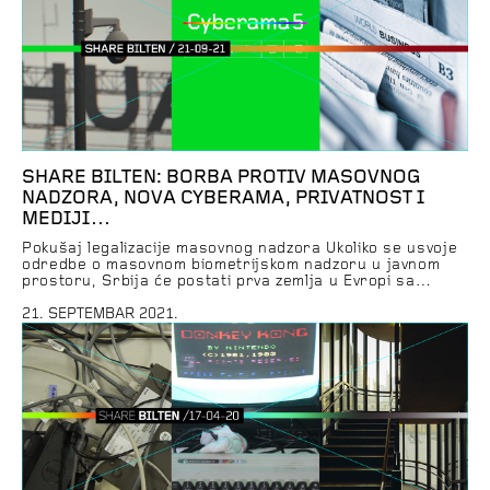
SHARE BILTEN: BORBA PROTIV MASOVNOG
NADZORA, NOVA CYBERAMA, PRIVATNOST I
MEDIJI…
Pokušaj legalizacije masovnog nadzora Ukoliko se usvoje
odredbe o masovnom biometrijskom nadzoru u javnom
prostoru, Srbija će postati prva zemlja u Evropi sa
neselektivnim nadzorom svih građana. Tehnologije koje bi
se na taj način stavile na raspolaganje policiji, izuzetno
21. SEPTEMBAR 2021.
su intruzivne po privatnost, sa potencijalno drastičnim
posledicama po prava i slobode ljudi i nesagledivim
uticajem […]