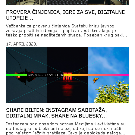
PROVERA ČINJENICA, IGRE ZA SVE, DIGITALNE
UTOPIJE…
Vežbanka za proveru činjenica Svetsku krizu javnog
zdravlja prati infodemija – poplava vesti kroz koju je
teško probiti se neoštećenih živaca. Poseban krug pakla
čine lažne vesti, panike, zavere i ostalo smeće koje
poplava uobičajeno izbacuje na površinu. Trenirajte
17. APRIL 2020.
veštine brze eliminacije budalaština u par lakih koraka.
Hajde da se igramo Igranje video igara sa […]
SHARE BILTEN: INSTAGRAM SABOTAŽA,
DIGITALNI MRAK, SHARE NA BLUESKY…
Instagram pod opsadom botova Medijima i aktivistima su
na Instagramu blokirani nalozi, od koji su se neki našli i
pod naletom lažnih pratilaca. Iako je deblokada naloga