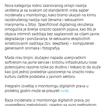
Nova kategorija rodno zasnovanog onlajn nasilja
ukrštena je sa svakom od standardnih vrsta sajber
incidenata u monitoringu, kako bismo ukazali na klimu
razobručenog nasilja nad ženama i seksualnim
manjinama u Srbiji. Specifičnost digitalnog okruženja
omogućila je širenje izrazito opasnih pojava, kao što je
objava intimnih sadržaja bez saglasnosti sa ciljem javne
degradacije i ponižavanja, te seksualno eksplicitnih
sintetizovanih sadržaja (tzv. deepfake) – kompjuterski
generisanih snimaka i fotografija.
Mada nisu brojni, slučajevi napada ucenjivačkim
softverom na javne servise i kritičnu infrastrukturu nose
potencijalno razorne rizike po društvo i trebalo bi da služe
kao (još jedno) poslednje upozorenje na izrazito nisku
kulturu zaštite podataka u javnom sektoru.
Integralni izveštaj o monitoringu digitalnih prava u
protekloj godini može se preuzeti
ovde
.
Baza incidenata iz monitoringa digitalnih prava, po
unapređenoj metodologiji, zajedno sa svim prethodnim