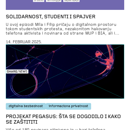
SOLIDARNOST, STUDENTI I SPAJVER
U ovoj epizodi Mila i Filip pričaju o digitalnom prostoru
tokom studentskih protesta, nezakonitom hakovanju
telefona aktivista i novinara od strane MUP i BIA, ali i
odnosom velikih tehnoloških kompanija sa novom
američkom administracijom i kako to utiče na internet
14. FEBRUAR 2025.
globalno. Linkovi ka tekstovima:Solidarnost, studenti i
spajverDigitalna bezbednost na protestuMUP i BIA
nezakonito upadaju u […]
digitalna bezbednost
informaciona privatnost
PROJEKAT PEGASUS: ŠTA SE DOGODILO I KAKO
SE ZAŠTITITI