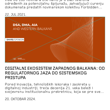
Više od 180 novinara otkriveno je u bazi telefona
određenih za potencijalnu špijunažu, zahvaljujući curenju
dokumenata predatih novinarskom kolektivu Forbidden
Stories i organizaciji Amnesty International. Izbor meta
za nadzor pravili su klijenti izraelske firme NSO,
22. JUL 2021.
specijalizovane za proizvodnju špijunskog softvera koji
prodaje vladama širom sveta. Njen primarni proizvod,
Pegasus, može da kompromituje telefon, izvuče iz njega
sve podatke […]
DIGITALNI EKOSISTEM ZAPADNOG BALKANA: OD
REGULATORNOG JAZA DO SISTEMSKOG
PRISTUPA
Pored inovacija, tehnoloških iskoraka i zaokreta u
digitalnoj industriji, treća decenija 21. veka beleži i
svojevrsnu institucionalnu prekretnicu, koja se pre svega
prepoznaje kroz uspostavljanje jedinstvenog digitalnog
tržišta Evropske unije (Digital Single Market), uz niz
20. OKTOBAR 2024.
pravila koja treba da omoguće da se na takvom tržištu
uvažavaju sva prava i slobode koja su građanima i