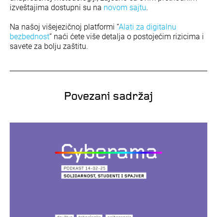
izveštajima dostupni su na
novom sajtu
.
Na našoj višejezičnoj platformi “
Alati za digitalnu
bezbednost
” naći ćete više detalja o postojećim rizicima i
savete za bolju zaštitu.
Povezani sadržaj