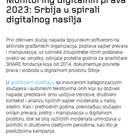
Monitoring digitalnih prava
2023: Srbija u spirali
digitalnog nasilja
Prvi otkriveni slučaj napada špijunskim softverom na
aktiviste građanskih organizacija, poplava sajber prevara
i manipulacija, uz rutinske zloupotrebe ličnih podataka:
ovako se, ukratko, odvijala protekla godina za analitičare
SHARE fondacije koja od 2014. dokumentuje povrede
prava i sloboda u digitalnom prostoru Srbije.
U
godišnjem izveštaju
, sa inoviranom kategorizacijom
slučajeva i autorskim tekstovima onih koji su doživeli
napade, predstavili smo uočljive trendove, društveni
kontekst i analizu tipičnih sajber incidenata u našoj
sredini. Kao i prethodnih godina, preovlađuju slučajevi
onlajn prevara, pretnji i manipulacija u digitalnom
prostoru, dok se broj različitih incidenata umnožava u
politički ili društveno osetljivim periodima, kao što je
predizborna kampanja.