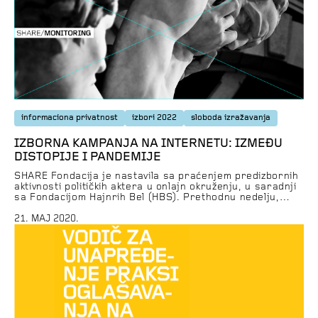
informaciona privatnost
izbori 2022
sloboda izražavanja
IZBORNA KAMPANJA NA INTERNETU: IZMEĐU
DISTOPIJE I PANDEMIJE
SHARE Fondacija je nastavila sa praćenjem predizbornih
aktivnosti političkih aktera u onlajn okruženju, u saradnji
sa Fondacijom Hajnrih Bel (HBS). Prethodnu nedelju,
odnosno period od 13. do 20. maja, svakako je obeležio
prvi onlajn skup koji je održao predsednik Srbije i lider
21. MAJ 2020.
Srpske napredne stranke (SNS) Aleksandar Vučić.
Ovakav vid obraćanja pristalicama do sada nije […]