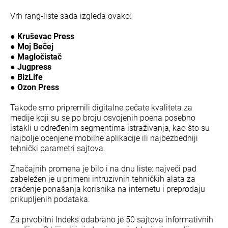
Vrh rang-liste sada izgleda ovako:
● Kruševac Press
● Moj Bečej
● Magločistač
● Jugpress
● BizLife
● Ozon Press
Takođe smo pripremili digitalne pečate kvaliteta za
medije koji su se po broju osvojenih poena posebno
istakli u određenim segmentima istraživanja, kao što su
najbolje ocenjene mobilne aplikacije ili najbezbedniji
tehnički parametri sajtova.
Značajnih promena je bilo i na dnu liste: najveći pad
zabeležen je u primeni intruzivnih tehničkih alata za
praćenje ponašanja korisnika na internetu i preprodaju
prikupljenih podataka.
Za prvobitni Indeks odabrano je 50 sajtova informativnih