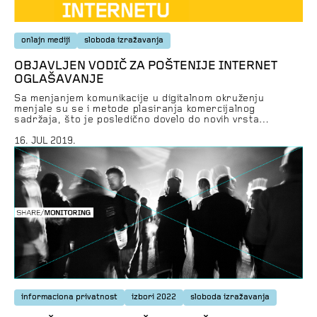
onlajn mediji
sloboda izražavanja
OBJAVLJEN VODIČ ZA POŠTENIJE INTERNET
OGLAŠAVANJE
Sa menjanjem komunikacije u digitalnom okruženju
menjale su se i metode plasiranja komercijalnog
sadržaja, što je posledično dovelo do novih vrsta
komercijalnih poruka koje zakonodavstvo, kao što je to
obično slučaj sa tehnologijom, ne uspeva da isprati.
16. JUL 2019.
U Vodiču za unapređenje praksi oglašavanja na
internetu (izdavač: Fondacija za otvoreno društvo,
Srbija) stručnjaci SHARE Fondacije Nevena Krivokapić,
Bojan […]
informaciona privatnost
izbori 2022
sloboda izražavanja