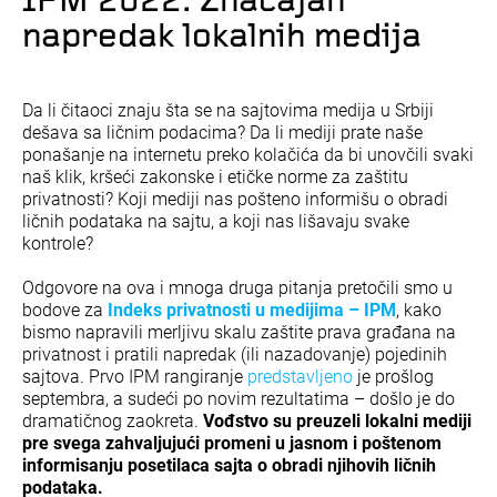
IPM 2022: Značajan
napredak lokalnih medija
Da li čitaoci znaju šta se na sajtovima medija u Srbiji
dešava sa ličnim podacima? Da li mediji prate naše
ponašanje na internetu preko kolačića da bi unovčili svaki
naš klik, kršeći zakonske i etičke norme za zaštitu
privatnosti? Koji mediji nas pošteno informišu o obradi
ličnih podataka na sajtu, a koji nas lišavaju svake
kontrole?
Odgovore na ova i mnoga druga pitanja pretočili smo u
bodove za
Indeks privatnosti u medijima – IPM
, kako
bismo napravili merljivu skalu zaštite prava građana na
privatnost i pratili napredak (ili nazadovanje) pojedinih
sajtova. Prvo IPM rangiranje
predstavljeno
je prošlog
septembra, a sudeći po novim rezultatima – došlo je do
dramatičnog zaokreta.
Vođstvo su preuzeli lokalni mediji
pre svega zahvaljujući promeni u jasnom i poštenom
informisanju posetilaca sajta o obradi njihovih ličnih
podataka.