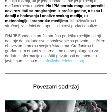
medija u Srbiji, ali je jedan ispao iz trke jer je medij u
međuvremenu ugašen.
Na IPM portalu mogu se porediti
novi rezultati sa rangiranjem iz prošle godine, a tu su i
detalji o bodovanju i analize svakog medija, uz
metodologiju i preporuke medijima.
Istraživačima i
stručnoj zajednici dostupni su i sirovi podaci analize.
SHARE Fondacija pruža stručnu podršku medijima koji
nastoje da usklade svoje poslovanje sa pravnim i etičkim
obavezama prema svojim čitaocima. Građanima i
građanskim organizacijama smo na raspolaganju za
dodatne informacije o zaštiti privatnosti na internetu –
javite nam se na mejl
info@sharedefense.org
.
Povezani sadržaj