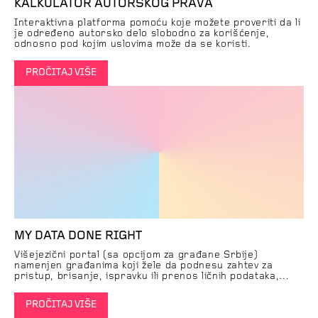
KALKULATOR AUTORSKOG PRAVA
Interaktivna platforma pomoću koje možete proveriti da li
je određeno autorsko delo slobodno za korišćenje,
odnosno pod kojim uslovima može da se koristi.
PROČITAJ VIŠE
MY DATA DONE RIGHT
Višejezični portal (sa opcijom za građane Srbije)
namenjen građanima koji žele da podnesu zahtev za
pristup, brisanje, ispravku ili prenos ličnih podataka,
kompanijama i organizacijama koje obrađuju njihove
podatke o ličnosti.
PROČITAJ VIŠE