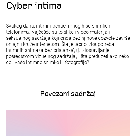
Cyber intima
Svakog dana, intimni trenuci mnogih su snimljeni
telefonima. Najčešće su to slike i video materijali
seksualnog sadržaja koji onda bez njihove dozvole završe
onlajn i kruže internetom. Šta je tačno ‘zloupotreba
intimnih snimaka bez pristanka’, tj. ‘zlostavljanje
posredstvom vizuelnog sadržaja’, i šta preduzeti ako neko
deli vaše intimne snimke ili fotografije?
Povezani sadržaj