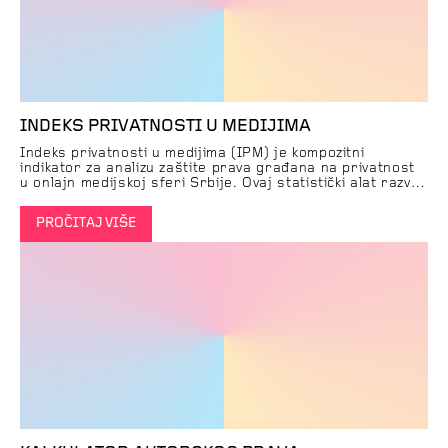
INDEKS PRIVATNOSTI U MEDIJIMA
Indeks privatnosti u medijima (IPM) je kompozitni
indikator za analizu zaštite prava građana na privatnost
u onlajn medijskoj sferi Srbije. Ovaj statistički alat razvija
SHARE Fondacija kao sredstvo za javno zagovaranje i
unapređenje standarda zaštite privatnosti u poslovanju
PROČITAJ VIŠE
medija na internetu.